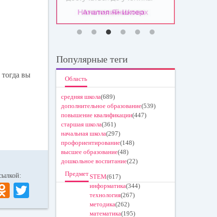
Популярные теги
 тогда вы
Область
средняя школа
(689)
дополнительное образование
(539)
повышение квалификации
(447)
старшая школа
(361)
начальная школа
(297)
профориентирование
(148)
высшее образование
(48)
дошкольное воспитание
(22)
Предмет
 ссылкой:
STEM
(617)
V
O
T
информатика
(344)
технология
(267)
K
dn
wi
методика
(262)
математика
(195)