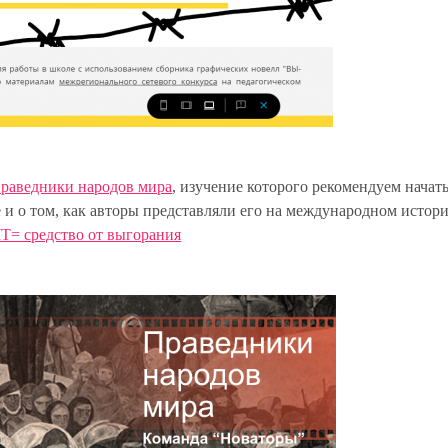
раведники народов мира
, изучение которого рекомендуем начат
е и о том, как авторы представляли его на международном истор
IT= средство от выгорания