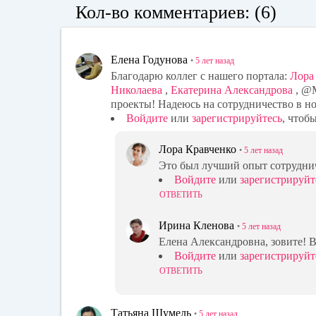
Кол-во комментариев: (6)
Елена Годунова
•
5 лет
назад
Благодарю коллег с нашего портала:
Лора
Николаева
,
Екатерина Александрова
, @M
проекты! Надеюсь на сотрудничество в но
Войдите
или
зарегистрируйтесь
, чтоб
Лора Кравченко
•
5 лет
назад
Это был лучший опыт сотруднич
Войдите
или
зарегистрируйт
ОТВЕТИТЬ
Ирина Кленова
•
5 лет
назад
Елена Александровна, зовите! В
Войдите
или
зарегистрируйт
ОТВЕТИТЬ
Татьяна Шумель
•
5 лет
назад