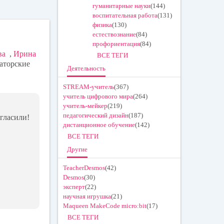
ok
tte
гуманитарные науки
(144)
la
r
воспитательная работа
(131)
физика
(130)
ss
естествознание
(84)
профориентация
(84)
ni
ва
,
Ирина
ВСЕ ТЕГИ
ki
аторские
Деятельность
STREAM-учитель
(367)
учитель цифрового мира
(264)
учитель-мейкер
(219)
педагогический дизайн
(187)
гласили!
дистанционное обучение
(142)
ВСЕ ТЕГИ
Другие
TeacherDesmos
(42)
Desmos
(30)
эксперт
(22)
научная игрушка
(21)
Maqueen MakeCode micro:bit
(17)
ВСЕ ТЕГИ