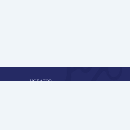
НОВАТОР
Коллективная блогоплатформа и площадка для
профессионального роста, обмена инновационными идеями 
решениями, передачи опыта и экспертной деятельности
работников образования в области современных стандартов
и технологий.
Редакционная политика