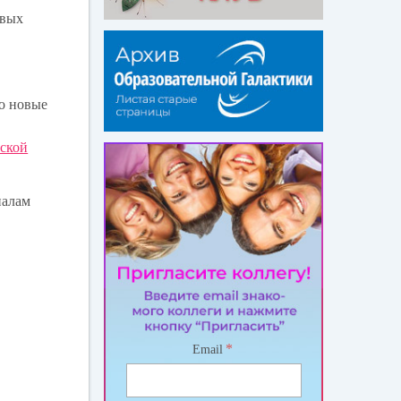
овых
то новые
тской
иалам
*
Email