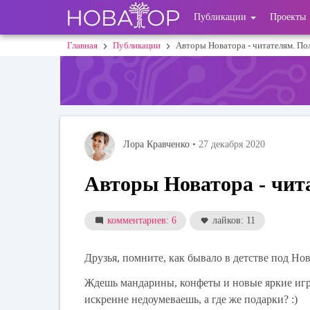
Перейти
User
Публикации
Проекты
к
основному
account
Главная
Публикации
Авторы Новатора - читателям. По
Строка
содержанию
menu
навигации
Лора Кравченко
• 27 декабря 2020
Авторы Новатора - чит
комментариев: 6
лайков: 11
Друзья, помните, как бывало в детстве под Но
Ждешь мандарины, конфеты и новые яркие игр
искренне недоумеваешь, а где же подарки? :)