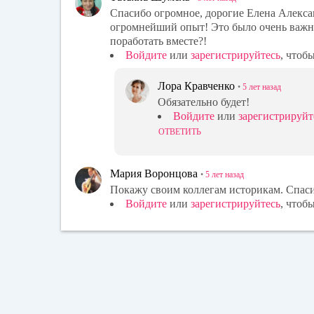
Спасибо огромное, дорогие Елена Алекса
огромнейший опыт! Это было очень важно
поработать вместе?!
Войдите
или
зарегистрируйтесь
, чтоб
Лора Кравченко
•
5 лет
назад
Обязательно будет!
Войдите
или
зарегистрируйт
ОТВЕТИТЬ
Мария Воронцова
•
5 лет
назад
Покажу своим коллегам историкам. Спас
Войдите
или
зарегистрируйтесь
, чтоб