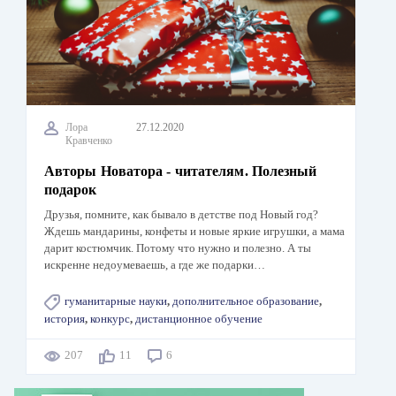
Лора
27.12.2020
Кравченко
Авторы Новатора - читателям. Полезный
подарок
Друзья, помните, как бывало в детстве под Новый год?
Ждешь мандарины, конфеты и новые яркие игрушки, а мама
дарит костюмчик. Потому что нужно и полезно. А ты
искренне недоумеваешь, а где же подарки…
гуманитарные науки
,
дополнительное образование
,
история
,
конкурс
,
дистанционное обучение
207
11
6