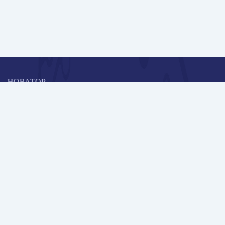
НОВАТОР
Коллективная блогоплатформа и площадка для профессионального
роста, обмена инновационными идеями и решениями, передачи
опыта и экспертной деятельности работников образования в
области современных стандартов и технологий.
Редакционная политика
Навигация
Новые пользователи
Публикации
Школа автора
Архив Галактики
Дискуссии
Участники
Партнерам