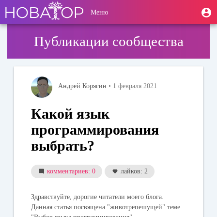
Перейти
User
М
Меню
к
Toggle
п
account
основному
navigation
содержанию
menu
Публикации сообщества
Андрей Корягин
• 1 февраля 2021
Какой язык
программирования
выбрать?
комментариев: 0
лайков: 2
Здравствуйте, дорогие читатели моего блога.
Данная статья посвящена "животрепешущей" теме