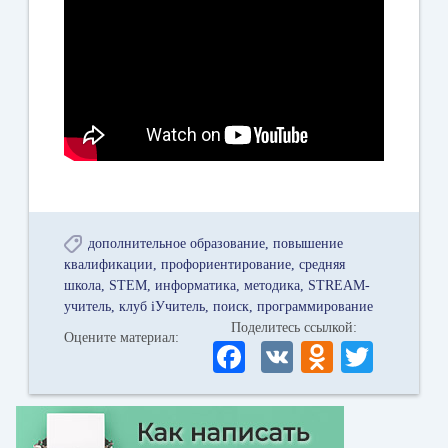
дополнительное образование
повышение
квалификации
профориентирование
средняя
школа
STEM
информатика
методика
STREAM-
учитель
клуб iУчитель
поиск
программирование
Поделитесь ссылкой:
Оцените материал:
Fa
V
O
T
ce
K
dn
wi
bo
ok
tte