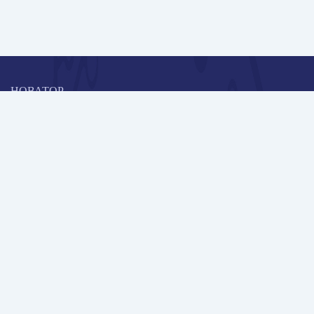
НОВАТОР
Коллективная блогоплатформа и площадка для профессионального
роста, обмена инновационными идеями и решениями, передачи
опыта и экспертной деятельности работников образования в
области современных стандартов и технологий.
Редакционная политика
Навигация
Новые пользователи
Публикации
Школа автора
Архив Галактики
Дискуссии
Участники
Партнерам
Контакты