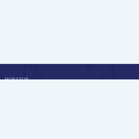
НОВАТОР
Коллективная блогоплатформа и площадка для профессионального
роста, обмена инновационными идеями и решениями, передачи
опыта и экспертной деятельности работников образования в
области современных стандартов и технологий.
Редакционная политика
Навигация
Новые пользователи
Публикации
Школа автора