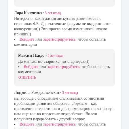
Лора Кравченко
•
5 лет
назад
Интересно, какая живая дискуссия развивается на
страницах ФБ. Да, статичные форумы не выдерживают
конкуренции)) Это просто время изменилось. нужно
принять))
Войдите
или
зарегистрируйтесь
, чтобы оставлять
комментарии
Максим Пхидо
•
5 лет
назад
Да мы так, по-старинке, по-старперски))
Войдите
или
зарегистрируйтесь
, чтобы оставлять
комментарии
ОТВЕТИТЬ
Людмила Рождественская
•
5 лет
назад
мы вообще с опозданием сталкиваемся со многими
проблемами развития общества, эйджизм - как
проявление стереотипов и дискриминацию по возрасту -
нам еще только предстоит переработать. Во что
получится переработать - другой вопрос.
Войдите
или
зарегистрируйтесь
, чтобы оставлять