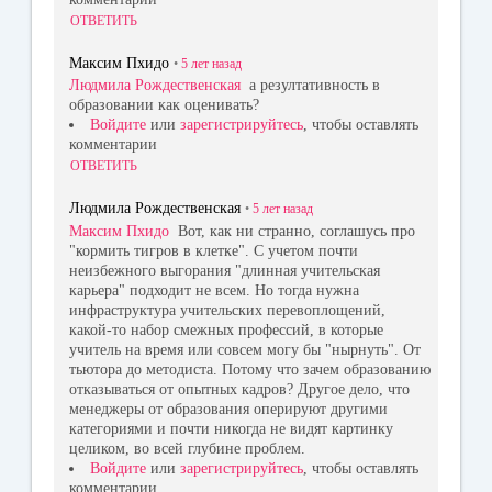
ОТВЕТИТЬ
Максим Пхидо
•
5 лет
назад
Людмила Рождественская
а резултативность в
образовании как оценивать?
Войдите
или
зарегистрируйтесь
, чтобы оставлять
комментарии
ОТВЕТИТЬ
Людмила Рождественская
•
5 лет
назад
Максим Пхидо
Вот, как ни странно, соглашусь про
"кормить тигров в клетке". С учетом почти
неизбежного выгорания "длинная учительская
карьера" подходит не всем. Но тогда нужна
инфраструктура учительских перевоплощений,
какой-то набор смежных профессий, в которые
учитель на время или совсем могу бы "нырнуть". От
тьютора до методиста. Потому что зачем образованию
отказываться от опытных кадров? Другое дело, что
менеджеры от образования оперируют другими
категориями и почти никогда не видят картинку
целиком, во всей глубине проблем.
Войдите
или
зарегистрируйтесь
, чтобы оставлять
комментарии