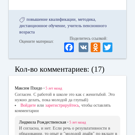
повышение квалификации
методика
дистанционное обучение
учитель пенсионного
возраста
Поделитесь ссылкой:
Оцените материал:
Fa
V
O
T
ce
K
dn
wi
bo
ok
tte
Кол-во комментариев: (17)
ok
la
r
ss
Максим Пхидо
•
5 лет
назад
ni
Согласен. С работой в школе это как с женитьбой. Это
нужно делать, пока молодой да глупый)
ki
Войдите
или
зарегистрируйтесь
, чтобы оставлять
комментарии
Людмила Рождественская
•
5 лет
назад
И согласна, и нет. Если речь о результативности в
образовании, то опыт и "молодой драйв" по вкладу в