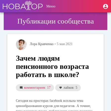
Перейти
User
М
Меню
к
Toggle
п
account
основному
navigation
содержанию
menu
Публикации сообщества
Лора Кравченко
• 5 мая 2021
Зачем людям
пенсионного возраста
работать в школе?
комментариев: 17
лайков: 5
Сегодня на просторах facebook всплыла тема
ценообразования курсов для педагогов. А точнее,