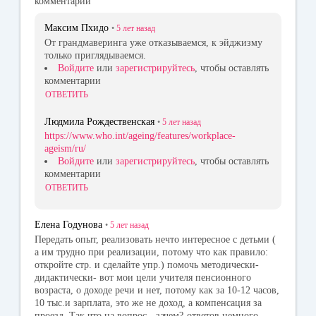
комментарии
Максим Пхидо
•
5 лет
назад
От грандмаверинга уже отказываемся, к эйджизму
только приглядываемся.
Войдите
или
зарегистрируйтесь
, чтобы оставлять
комментарии
ОТВЕТИТЬ
Людмила Рождественская
•
5 лет
назад
https://www.who.int/ageing/features/workplace-
ageism/ru/
Войдите
или
зарегистрируйтесь
, чтобы оставлять
комментарии
ОТВЕТИТЬ
Елена Годунова
•
5 лет
назад
Передать опыт, реализовать нечто интересное с детьми (
а им трудно при реализации, потому что как правило:
откройте стр. и сделайте упр.) помочь методически-
дидактически- вот мои цели учителя пенсионного
возраста, о доходе речи и нет, потому как за 10-12 часов,
10 тыс.и зарплата, это же не доход, а компенсация за
проезд. Так что на вопрос - зачем?-ответов немного...