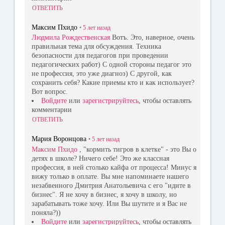
ОТВЕТИТЬ
Максим Пхидо
•
5 лет
назад
Людмила Рождественская
Вотъ. Это, наверное, очень
правильная тема для обсуждения. Техника
безопасности для педагогов при проведении
педагогических работ) С одной стороны педагог это
не профессия, это уже диагноз) С другой, как
сохранить себя? Какие приемы кто и как использует?
Вот вопрос.
Войдите
или
зарегистрируйтесь
, чтобы оставлять
комментарии
ОТВЕТИТЬ
Мария Воронцова
•
5 лет
назад
Максим Пхидо
, "кормить тигров в клетке" - это Вы о
детях в школе? Ничего себе! Это же классная
профессия, в ней столько кайфа от процесса! Минус я
вижу только в оплате. Вы мне напоминаете нашего
незабвенного Дмитрия Анатольевича с его "идите в
бизнес". Я не хочу в бизнес, я хочу в школу, но
зарабатывать тоже хочу. Или Вы шутите и я Вас не
поняла?))
Войдите
или
зарегистрируйтесь
, чтобы оставлять