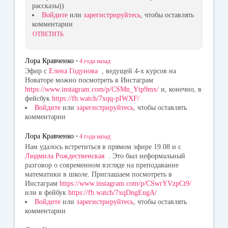
рассказы))
Войдите
или
зарегистрируйтесь
, чтобы оставлять
комментарии
ОТВЕТИТЬ
Лора Кравченко
•
4 года
назад
Эфир с
Елена Годунова
, ведущей 4-х курсов на
Новаторе можно посмотреть в Инстаграм
https://www.instagram.com/p/CSMn_Ytp9mx/
и, конечно, в
фейсбук
https://fb.watch/7xqq-pIWXF/
Войдите
или
зарегистрируйтесь
, чтобы оставлять
комментарии
Лора Кравченко
•
4 года
назад
Нам удалось встретиться в прямом эфире 19.08 и с
Людмила Рождественская
. Это был неформальный
разговор о современном взгляде на преподавание
математики в школе. Приглашаем посмотреть в
Инстаграм
https://www.instagram.com/p/CSwrYVzpCt9/
или в фейбук
https://fb.watch/7xqDngEugA/
Войдите
или
зарегистрируйтесь
, чтобы оставлять
комментарии