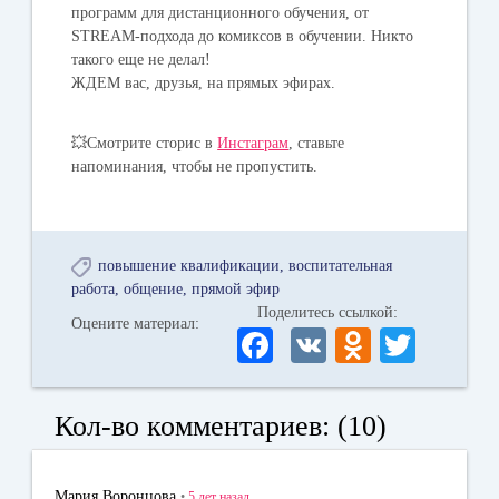
программ для дистанционного обучения, от
STREAM-подхода до комиксов в обучении. Никто
такого еще не делал!
ЖДЕМ вас, друзья, на прямых эфирах.
💥Смотрите сторис в
Инстаграм
, ставьте
напоминания, чтобы не пропустить.
повышение квалификации
воспитательная
работа
общение
прямой эфир
Поделитесь ссылкой:
Оцените материал:
Fa
V
O
T
ce
K
dn
wi
bo
ok
tte
Кол-во комментариев: (10)
ok
la
r
ss
Мария Воронцова
•
5 лет
назад