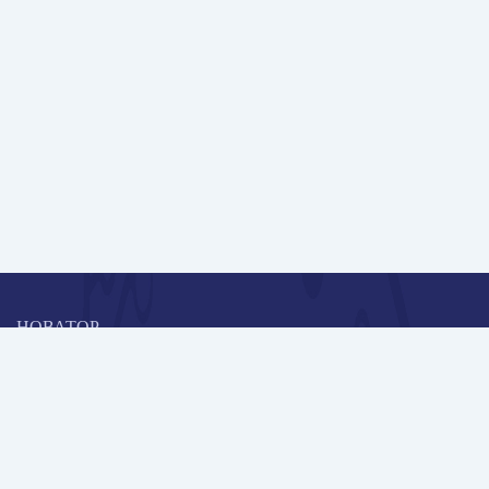
НОВАТОР
Коллективная блогоплатформа и площадка для профессионального
роста, обмена инновационными идеями и решениями, передачи
опыта и экспертной деятельности работников образования в
области современных стандартов и технологий.
Редакционная политика
Навигация
Новые пользователи