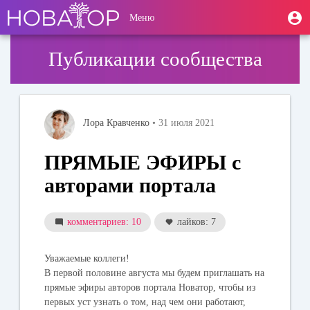
Перейти
User
М
Меню
к
Toggle
п
account
основному
navigation
содержанию
menu
Публикации сообщества
Лора Кравченко
• 31 июля 2021
ПРЯМЫЕ ЭФИРЫ с
авторами портала
комментариев: 10
лайков: 7
Уважаемые коллеги!
В первой половине августа мы будем приглашать на
прямые эфиры авторов портала Новатор, чтобы из
первых уст узнать о том, над чем они работают,