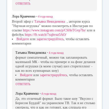
ОТВЕТИТЬ
Лора Кравченко
•
4 года
назад
Второй эфир с
Татьяна Невидимова
, автором курса
"Научная игрушка" можно посмотреть в Инстаграм по
ссылке
https://www.instagram.com/p/CSHeTGvp7hs/
или в
фейсбук
https://fb.watch/7xqhvuz5AO/
Войдите
или
зарегистрируйтесь
, чтобы оставлять
комментарии
Татьяна Невидимова
•
4 года
назад
формат симпатичный, можно так запланировать
маленький МК - чтобы на примере и на фоне делания
одной игрушки (в моем случае) шел сторителлинг -
как во всех кулинарных шоу)
Войдите
или
зарегистрируйтесь
, чтобы оставлять
комментарии
ОТВЕТИТЬ
Лора Кравченко
•
4 года
назад
Да, это отличный формат. Было такое шоу "Вкусно с
Борисом Бурдой" на украинском ТВ. Так я не столько
смотрела, что и как он готовит, как слушала его