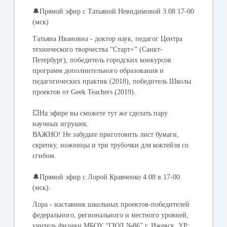
🔔
Прямой эфир с Татьяной Невидимовой 3.08 17-00
(мск)
Татьяна Ивановна - доктор наук, педагог Центра
технического творчества “Старт+” (Санкт-
Петербург), победитель городских конкурсов
программ дополнительного образования и
педагогических практик (2018), победитель Школы
проектов от Geek Teachers (2019).
💥На эфире вы сможете тут же сделать пару
научных игрушек.
ВАЖНО!
Не забудьте приготовить лист бумаги,
скрепку, ножницы и три трубочки для коктейля со
сгибом.
🔔
Прямой эфир с Лорой Кравченко 4.08 в 17-00
(мск)
.
Лора - наставник школьных проектов-победителей
федерального, регионального и местного уровней,
учитель физики МБОУ “ГЮЛ №86” г. Ижевск, УР;