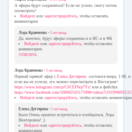
ni
А эфиры будут сохраняться? Если не успею, смогу потом
посмотреть?
ki
Войдите
или
зарегистрируйтесь
, чтобы оставлять
комментарии
Лора Кравченко
•
5 лет
назад
Да, конечно, будут эфиры сохранены и в ИГ, и в ФБ
Войдите
или
зарегистрируйтесь
, чтобы оставлять
комментарии
ОТВЕТИТЬ
Лора Кравченко
•
5 лет
назад
Первый прямой эфир с
Елена Дегтярева
состоялся вчера, 1.08, и
если вы не успели, его можно пересмотреть в Инстаграм^
https://www.instagram.com/p/CSCEF6rp7Yz/
или в фейсбук:
https://www.facebook.com/100002543175998/videos/5191999693131
Войдите
или
зарегистрируйтесь
, чтобы оставлять комментари
Елена Дегтярева
•
5 лет
назад
Было Очень приятно встретиться и пообщаться, Лора
Викторовна! ;)
Войдите
или
зарегистрируйтесь
, чтобы оставлять
комментарии