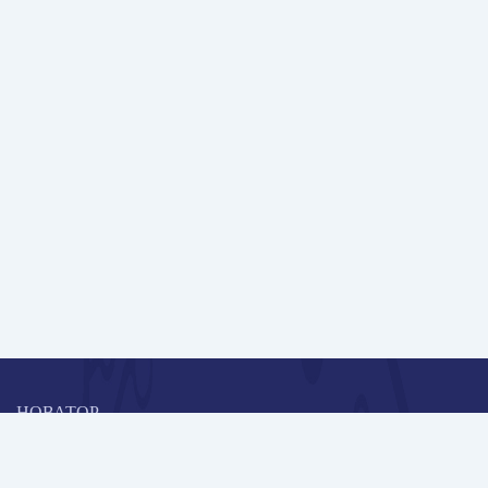
НОВАТОР
Коллективная блогоплатформа и площадка для профессионального
роста, обмена инновационными идеями и решениями, передачи
опыта и экспертной деятельности работников образования в