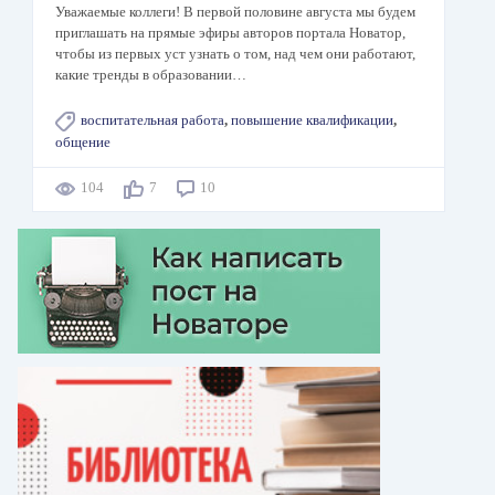
Уважаемые коллеги! В первой половине августа мы будем
приглашать на прямые эфиры авторов портала Новатор,
чтобы из первых уст узнать о том, над чем они работают,
какие тренды в образовании…
воспитательная работа
,
повышение квалификации
,
общение
104
7
10