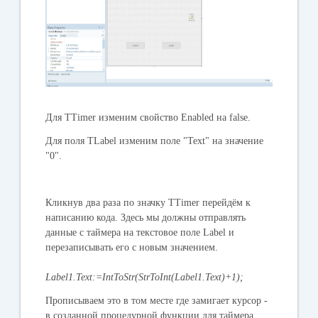
Для TTimer изменим свойство Enabled на false.
Для поля TLabel изменим поле "Text" на значение
"0".
Кликнув два раза по значку TTimer перейдём к
написанию кода. Здесь мы должны отправлять
данные с таймера на текстовое поле Label и
перезаписывать его с новым значением.
Label1.Text:=IntToStr(StrToInt(Label1.Text)+1);
Прописываем это в том месте где замигает курсор -
в созданной процедурной функции для таймера.