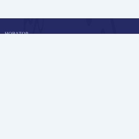
НОВАТОР
Коллективная блогоплатформа и площадка для профессионального
роста, обмена инновационными идеями и решениями, передачи
опыта и экспертной деятельности работников образования в
области современных стандартов и технологий.
Редакционная политика
Навигация
Новые пользователи
Публикации
Школа автора
Архив Галактики
Дискуссии
Участники
Партнерам
Контакты