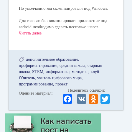
По умолчанию мы скомпилировали под Windows.
Для того чтобы скомпилировать приложение под
android необходимо сделать несколько шагов:
Читать далее
дополнительное образование
профориентирование
средняя школа
старшая
школа
STEM
информатика
методика
клуб
iУчитель
учитель цифрового мира
программирование
проект
Поделитесь ссылкой:
Оцените материал:
Fa
V
O
T
ce
K
dn
wi
bo
ok
tte
ok
la
r