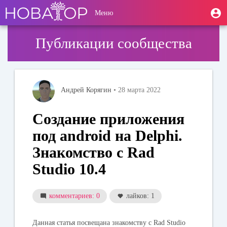
Перейти
User
М
Меню
к
Toggle
п
account
основному
navigation
содержанию
menu
Публикации сообщества
Андрей Корягин
• 28 марта 2022
Создание приложения
под android на Delphi.
Знакомство с Rad
Studio 10.4
комментариев: 0
лайков: 1
Данная статья посвещана знакомству с Rad Studio