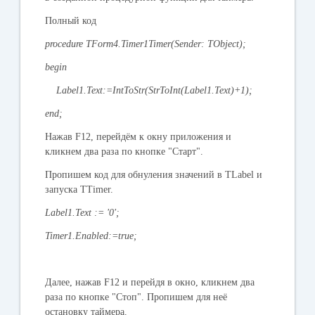
Полный код
procedure TForm4.Timer1Timer(Sender: TObject);
begin
Label1.Text:=IntToStr(StrToInt(Label1.Text)+1);
end;
Нажав F12, перейдём к окну приложения и
кликнем два раза по кнопке "Старт".
Пропишем код для обнуления значений в TLabel и
запуска TTimer.
Label1.Text := '0';
Timer1.Enabled:=true;
Далее, нажав F12 и перейдя в окно, кликнем два
раза по кнопке "Стоп". Пропишем для неё
остановку таймера.