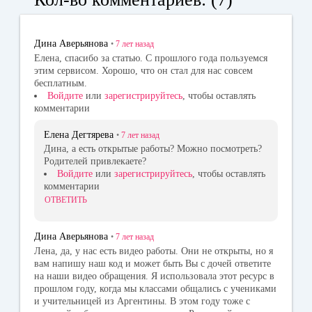
ok
la
r
ss
Дина Аверьянова
•
7 лет
назад
ni
Елена, спасибо за статью. С прошлого года пользуемся
этим сервисом. Хорошо, что он стал для нас совсем
ki
бесплатным.
Войдите
или
зарегистрируйтесь
, чтобы оставлять
комментарии
Елена Дегтярева
•
7 лет
назад
Дина, а есть открытые работы? Можно посмотреть?
Родителей привлекаете?
Войдите
или
зарегистрируйтесь
, чтобы оставлять
комментарии
ОТВЕТИТЬ
Дина Аверьянова
•
7 лет
назад
Лена, да, у нас есть видео работы. Они не открыты, но я
вам напишу наш код и может быть Вы с дочей ответите
на наши видео обращения. Я использовала этот ресурс в
прошлом году, когда мы классами общались с учениками
и учительницей из Аргентины. В этом году тоже с