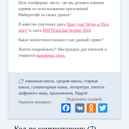
Цель платформы: место, где мы делимся нашими
идеями по использованию приложений
Майкрософт на своих уроках!
В качестве участника здесь
Share your Skype-a-Thon
story!
и здесь
MSFTEduChat October 2018
.
Какие впечатления вызвал у вас данный сервис?
Хотите попробовать?! Инструкции для учителей и
учащихся
выложены здесь.
начальная школа
средняя школа
старшая
школа
гуманитарные науки
литература
учитель
цифрового мира
предложения
flipgrid
Поделитесь ссылкой:
Оцените материал:
Fa
V
O
T
ce
K
dn
wi
bo
ok
tte
Кол-во комментариев: (7)