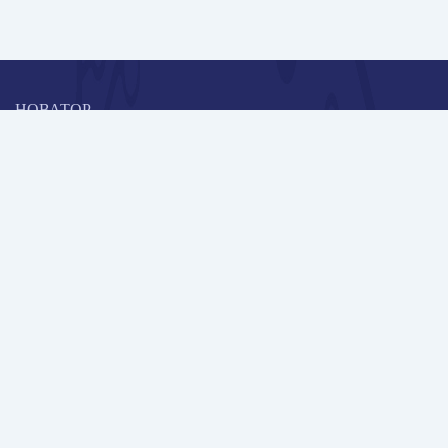
НОВАТОР
Коллективная блогоплатформа и площадка для профессионального
роста, обмена инновационными идеями и решениями, передачи
опыта и экспертной деятельности работников образования в
области современных стандартов и технологий.
Редакционная политика
Навигация
Новые пользователи
Публикации
Школа автора
Архив Галактики
Дискуссии
Участники
Партнерам
Контакты