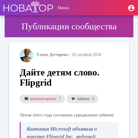
Перейти
User
М
Меню
к
Toggle
п
account
основному
navigation
содержанию
menu
Публикации сообщества
Елена Дегтярева
• 26 октября 2018
Дайте детям слово.
Flipgrid
комментариев: 7
лайков: 3
Летом этого года состоялось грандиозное событие:
Компания Microsoft объявила о
покупке Flipgrid Inc., ведущей