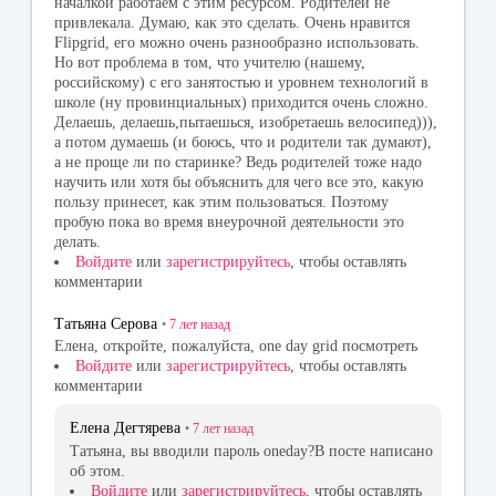
началкой работаем с этим ресурсом. Родителей не
привлекала. Думаю, как это сделать. Очень нравится
Flipgrid, его можно очень разнообразно использовать.
Но вот проблема в том, что учителю (нашему,
российскому) с его занятостью и уровнем технологий в
школе (ну провинциальных) приходится очень сложно.
Делаешь, делаешь,пытаешься, изобретаешь велосипед))),
а потом думаешь (и боюсь, что и родители так думают),
а не проще ли по старинке? Ведь родителей тоже надо
научить или хотя бы объяснить для чего все это, какую
пользу принесет, как этим пользоваться. Поэтому
пробую пока во время внеурочной деятельности это
делать.
Войдите
или
зарегистрируйтесь
, чтобы оставлять
комментарии
Татьяна Серова
•
7 лет
назад
Елена, откройте, пожалуйста, one day grid посмотреть
Войдите
или
зарегистрируйтесь
, чтобы оставлять
комментарии
Елена Дегтярева
•
7 лет
назад
Татьяна, вы вводили пароль oneday?В посте написано
об этом.
Войдите
или
зарегистрируйтесь
, чтобы оставлять