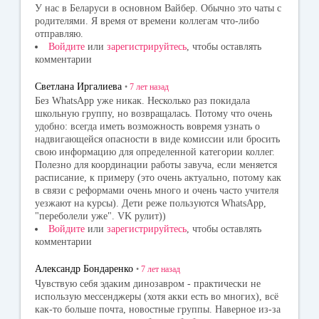
У нас в Беларуси в основном Вайбер. Обычно это чаты с
родителями. Я время от времени коллегам что-либо
отправляю.
Войдите
или
зарегистрируйтесь
, чтобы оставлять
комментарии
Светлана Иргалиева
•
7 лет
назад
Без WhatsApp уже никак. Несколько раз покидала
школьную группу, но возвращалась. Потому что очень
удобно: всегда иметь возможность вовремя узнать о
надвигающейся опасности в виде комиссии или бросить
свою информацию для определенной категории коллег.
Полезно для координации работы завуча, если меняется
расписание, к примеру (это очень актуально, потому как
в связи с реформами очень много и очень часто учителя
уезжают на курсы). Дети реже пользуются WhatsApp,
"переболели уже". VK рулит))
Войдите
или
зарегистрируйтесь
, чтобы оставлять
комментарии
Александр Бондаренко
•
7 лет
назад
Чувствую себя эдаким динозавром - практически не
использую мессенджеры (хотя акки есть во многих), всё
как-то больше почта, новостные группы. Наверное из-за