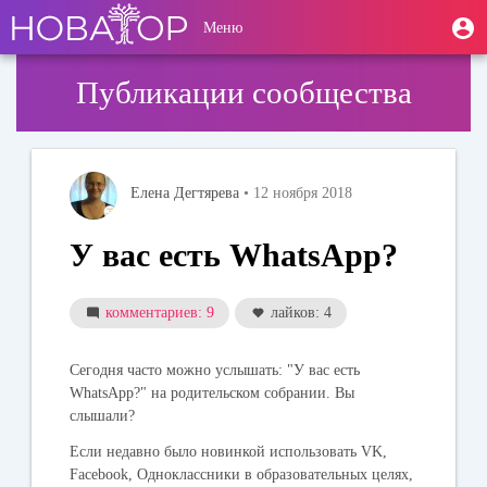
Перейти
User
М
Меню
к
Toggle
п
account
основному
navigation
содержанию
menu
Публикации сообщества
Елена Дегтярева
• 12 ноября 2018
У вас есть WhatsApp?
комментариев: 9
лайков: 4
Сегодня часто можно услышать: "У вас есть
WhatsApp?" на родительском собрании. Вы
слышали?
Если недавно было новинкой использовать VK,
Facebook, Одноклассники в образовательных целях,