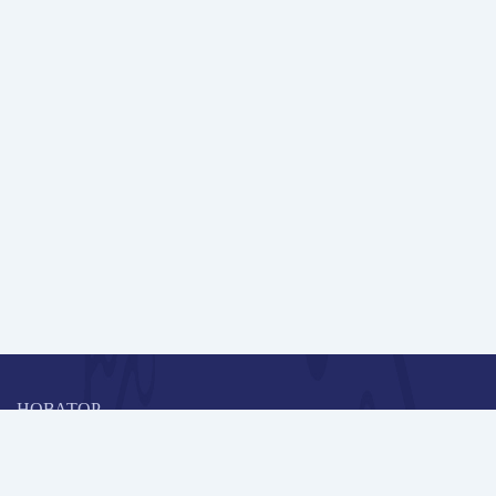
НОВАТОР
Коллективная блогоплатформа и площадка для профессионального
роста, обмена инновационными идеями и решениями, передачи
опыта и экспертной деятельности работников образования в