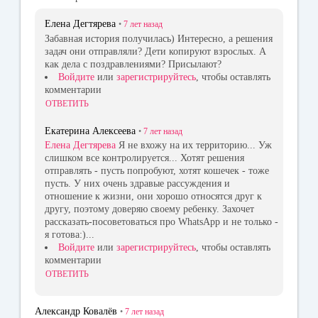
Елена Дегтярева
•
7 лет
назад
Забавная история получилась) Интересно, а решения
задач они отправляли? Дети копируют взрослых. А
как дела с поздравлениями? Присылают?
Войдите
или
зарегистрируйтесь
, чтобы оставлять
комментарии
ОТВЕТИТЬ
Екатерина Алексеева
•
7 лет
назад
Елена Дегтярева
Я не вхожу на их территорию... Уж
слишком все контролируется... Хотят решения
отправлять - пусть попробуют, хотят кошечек - тоже
пусть. У них очень здравые рассуждения и
отношение к жизни, они хорошо относятся друг к
другу, поэтому доверяю своему ребенку. Захочет
рассказать-посоветоваться про WhatsApp и не только -
я готова:)...
Войдите
или
зарегистрируйтесь
, чтобы оставлять
комментарии
ОТВЕТИТЬ
Александр Ковалёв
•
7 лет
назад