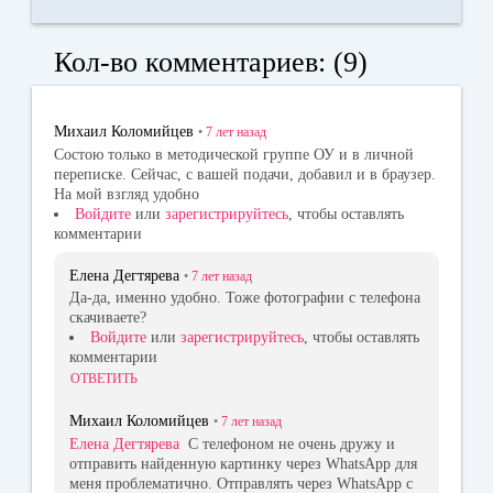
ce
K
dn
wi
bo
ok
tte
Кол-во комментариев: (9)
ok
la
r
ss
Михаил Коломийцев
•
7 лет
назад
ni
Состою только в методической группе ОУ и в личной
переписке. Сейчас, с вашей подачи, добавил и в браузер.
ki
На мой взгляд удобно
Войдите
или
зарегистрируйтесь
, чтобы оставлять
комментарии
Елена Дегтярева
•
7 лет
назад
Да-да, именно удобно. Тоже фотографии с телефона
скачиваете?
Войдите
или
зарегистрируйтесь
, чтобы оставлять
комментарии
ОТВЕТИТЬ
Михаил Коломийцев
•
7 лет
назад
Елена Дегтярева
С телефоном не очень дружу и
отправить найденную картинку через WhatsApp для
меня проблематично. Отправлять через WhatsApp с