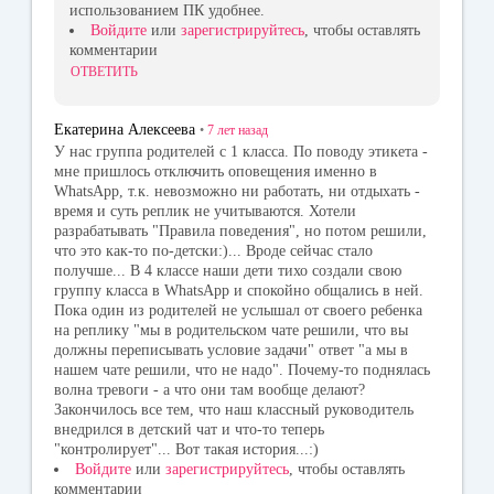
использованием ПК удобнее.
Войдите
или
зарегистрируйтесь
, чтобы оставлять
комментарии
ОТВЕТИТЬ
Екатерина Алексеева
•
7 лет
назад
У нас группа родителей с 1 класса. По поводу этикета -
мне пришлось отключить оповещения именно в
WhatsApp, т.к. невозможно ни работать, ни отдыхать -
время и суть реплик не учитываются. Хотели
разрабатывать "Правила поведения", но потом решили,
что это как-то по-детски:)... Вроде сейчас стало
получше... В 4 классе наши дети тихо создали свою
группу класса в WhatsApp и спокойно общались в ней.
Пока один из родителей не услышал от своего ребенка
на реплику "мы в родительском чате решили, что вы
должны переписывать условие задачи" ответ "а мы в
нашем чате решили, что не надо". Почему-то поднялась
волна тревоги - а что они там вообще делают?
Закончилось все тем, что наш классный руководитель
внедрился в детский чат и что-то теперь
"контролирует"... Вот такая история...:)
Войдите
или
зарегистрируйтесь
, чтобы оставлять
комментарии