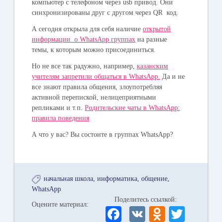
компьютер с телефоном через usb привод. Они
синхронизированы друг с другом через QR код.
А сегодня открыла для себя наличие
открытой
информации о WhatsApp группах
на разные
темы, к которым можно присоединиться.
Но не все так радужно, например,
казанским
учителям запретили общаться в WhatsApp.
Да и не
все знают правила общения, злоупотребляя
активной перепиской, нелицеприятными
репликами и т.п.
Родительские чаты в WhatsApp:
правила поведения
А что у вас? Вы состоите в группах WhatsApp?
начальная школа
информатика
общение
WhatsApp
Поделитесь ссылкой:
Оцените материал:
Fa
V
O
T