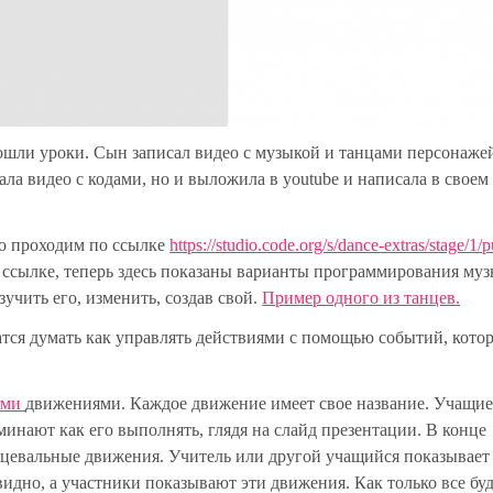
прошли уроки. Сын записал видео с музыкой и танцами персонаже
сала видео с кодами, но и выложила в youtube и написала в своем
то проходим по ссылке
https://studio.code.org/s/dance-extras/stage/1/
й ссылке, теперь здесь показаны варианты программирования муз
учить его, изменить, создав свой.
Пример одного из танцев.
атся думать как управлять действиями с помощью событий, кото
ыми
движениями. Каждое движение имеет свое название. Учащие
инают как его выполнять, глядя на слайд презентации. В конце
цевальные движения. Учитель или другой учащийся показывает
идно, а участники показывают эти движения. Как только все бу