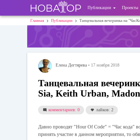
Перейти
User
Публикации
Проекты
к
основному
account
Главная
Публикации
Танцевальная вечеринка на "ЧасКод
Строка
содержанию
menu
навигации
Елена Дегтярева
• 17 ноября 2018
Танцевальная вечеринка
Sia, Keith Urban, Mado
комментариев: 0
лайков: 2
Давно проводят "Hour Of Code" = "Час кода" во
принять участие в данном мероприятии, то
обя