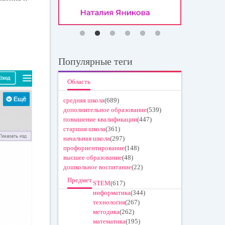
Популярные теги
Область
средняя школа
(689)
дополнительное образование
(539)
повышение квалификации
(447)
старшая школа
(361)
начальная школа
(297)
профориентирование
(148)
высшее образование
(48)
дошкольное воспитание
(22)
Предмет
STEM
(617)
информатика
(344)
технология
(267)
методика
(262)
математика
(195)