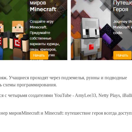
 вояж. Учащиеся проходят через подземелья, руины и подводные
ть схемы программирования.
я с четырьмя создателями YouTube - AmyLee33, Netty Plays, iBalli
нер мировMinecraft и Minecraft: путешествие героя всегда досту