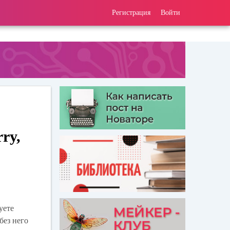
Регистрация
Войти
ry,
уете
без него