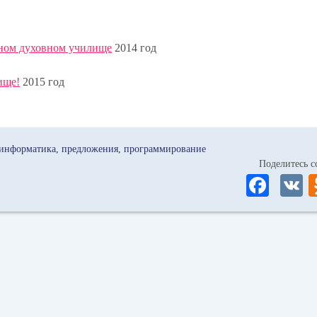
вном духовном училище
2014 год
ище!
2015 год
информатика
предложения
программирование
Поделитесь
Fa
ce
bo
ok