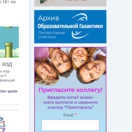
о 18+ на
*
Email