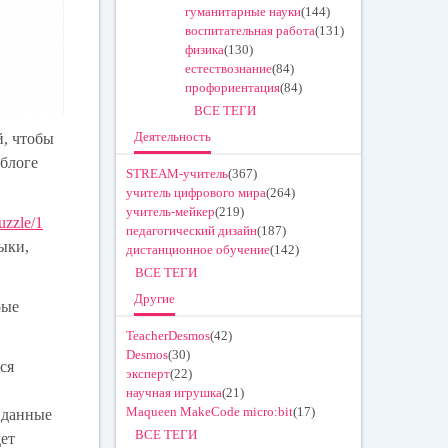
гуманитарные науки
(144)
воспитательная работа
(131)
физика
(130)
естествознание
(84)
профориентация
(84)
ВСЕ ТЕГИ
Деятельность
й, чтобы
 блоге
STREAM-учитель
(367)
учитель цифрового мира
(264)
учитель-мейкер
(219)
puzzle/1
педагогический дизайн
(187)
ыки,
дистанционное обучение
(142)
ВСЕ ТЕГИ
Другие
рые
TeacherDesmos
(42)
Desmos
(30)
ся
эксперт
(22)
научная игрушка
(21)
Maqueen MakeCode micro:bit
(17)
 данные
ВСЕ ТЕГИ
дет