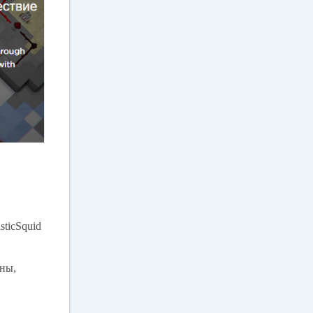
sticSquid
пны,