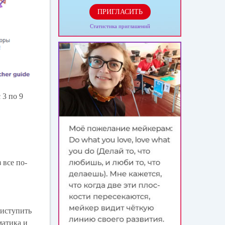
ПРИГЛАСИТЬ
Статистика приглашений
 3 по 9
 все по-
риступить
матика и