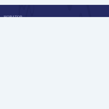
НОВАТОР
Коллективная блогоплатформа и площадка для профессионального
роста, обмена инновационными идеями и решениями, передачи
опыта и экспертной деятельности работников образования в
области современных стандартов и технологий.
Редакционная политика
Навигация
Новые пользователи
Публикации
Школа автора
Архив Галактики
Дискуссии
Участники
Партнерам
Контакты