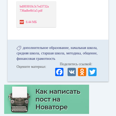
bdff03010c3c7ed3732a
736adbe6b1a5.pdf
6.44 МБ
дополнительное образование
начальная школа
средняя школа
старшая школа
методика
общение
финансовая грамотность
Поделитесь ссылкой:
Оцените материал:
Fa
V
O
T
ce
K
dn
wi
bo
ok
tte
ok
la
r
ss
ni