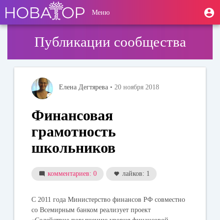
Перейти
User
М
Меню
к
Toggle
п
account
основному
navigation
содержанию
menu
Публикации сообщества
Елена Дегтярева
• 20 ноября 2018
Финансовая
грамотность
школьников
комментариев: 0
лайков: 1
С 2011 года Министерство финансов РФ совместно
со Всемирным банком реализует проект