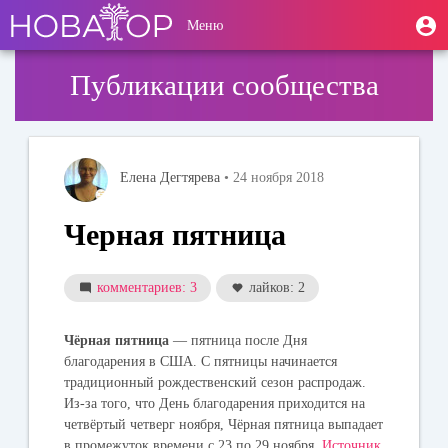
Перейти
User
М
Меню
к
Toggle
п
account
основному
navigation
содержанию
menu
Публикации сообщества
Елена Дегтярева
• 24 ноября 2018
Черная пятница
комментариев: 3
лайков: 2
Чёрная пятница
— пятница после Дня
благодарения в США. С пятницы начинается
традиционный рождественский сезон распродаж.
Из-за того, что День благодарения приходится на
четвёртый четверг ноября, Чёрная пятница выпадает
в промежуток времени с 23 по 29 ноября.
Источник