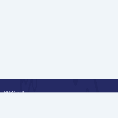
НОВАТОР
Коллективная блогоплатформа и площадка для профессионального
роста, обмена инновационными идеями и решениями, передачи
опыта и экспертной деятельности работников образования в
области современных стандартов и технологий.