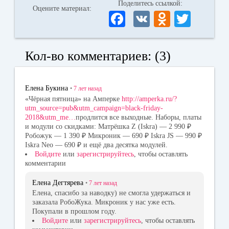
Поделитесь ссылкой:
Оцените материал:
Fa
V
O
T
ce
K
dn
wi
bo
ok
tte
Кол-во комментариев: (3)
ok
la
r
ss
Елена Букина
•
7 лет
назад
ni
«Чёрная пятница» на Амперке
http://amperka.ru/?
utm_source=pub&utm_campaign=black-friday-
ki
2018&utm_me…
продлится все выходные. Наборы, платы
и модули со скидками: Матрёшка Z (Iskra) — 2 990 ₽
Робожук — 1 390 ₽ Микроник — 690 ₽ Iskra JS — 990 ₽
Iskra Neo — 690 ₽ и ещё два десятка модулей.
Войдите
или
зарегистрируйтесь
, чтобы оставлять
комментарии
Елена Дегтярева
•
7 лет
назад
Елена, спасибо за наводку) не смогла удержаться и
заказала РобоЖука. Микроник у нас уже есть.
Покупали в прошлом году.
Войдите
или
зарегистрируйтесь
, чтобы оставлять