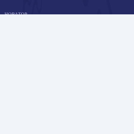
НОВАТОР
Коллективная блогоплатформа и площадка для профессионального
роста, обмена инновационными идеями и решениями, передачи
опыта и экспертной деятельности работников образования в
области современных стандартов и технологий.
Редакционная политика
Навигация
Новые пользователи
Публикации
Школа автора
Архив Галактики
Дискуссии
Участники
Партнерам
Контакты
Всего пользователей: