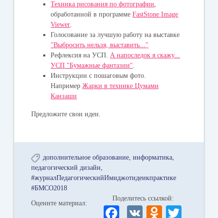
Техника рисования по фотографии
,
обработанной в программе
FastStone Image
Viewer
.
Голосование за лучшую работу на выставке
"Выбросить нельзя, выставить..."
Рефлексия на УСП.
А напоследок я скажу...
УСП "Бумажные фантазии"
.
Инструкции с пошаговым фото.
Например
Жарки в технике Цумами
Канзаши
Предложите свои идеи.
дополнительное образование
информатика
педагогический дизайн
#журналПедагогическийИмиджотидеикпрактике
#БМСО2018
Поделитесь ссылкой:
Оцените материал:
Fa
V
O
T