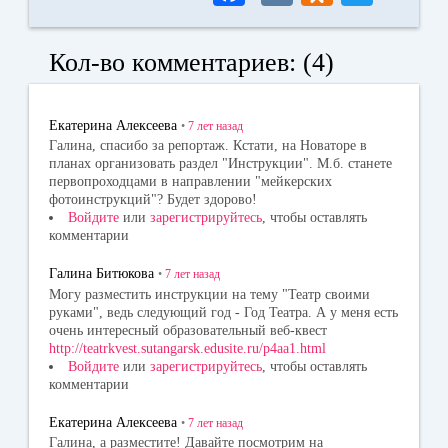
ce
K
dn
wi
bo
ok
tte
Кол-во комментариев: (4)
ok
la
r
ss
Екатерина Алексеева
•
7 лет
назад
ni
Галина, спасибо за репортаж. Кстати, на Новаторе в
планах организовать раздел "Инструкции". М.б. станете
ki
первопроходцами в направлении "мейкерских
фотоинструкций"? Будет здорово!
Войдите
или
зарегистрируйтесь
, чтобы оставлять
комментарии
Галина Битюкова
•
7 лет
назад
Могу разместить инструкции на тему "Театр своими
руками", ведь следующий год - Год Театра. А у меня есть
очень интересный образовательный веб-квест
http://teatrkvest.sutangarsk.edusite.ru/p4aa1.html
Войдите
или
зарегистрируйтесь
, чтобы оставлять
комментарии
Екатерина Алексеева
•
7 лет
назад
Галина, а разместите! Давайте посмотрим на