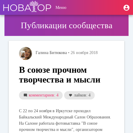
Перейти
User
М
Меню
к
Toggle
п
account
основному
navigation
содержанию
menu
Публикации сообщества
Галина Битюкова
• 26 ноября 2018
В союзе прочном
творчества и мысли
комментариев: 4
лайков: 4
С 22 по 24 ноября в Иркутске проходил
Байкальский Международный Салон Образования.
На Салоне работала фотовыставка "В союзе
прочном творчества и мысли", организатором