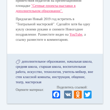
приветствия педагогов на презентационной
площадке
"Сетевые проекты-выставки в
дополнительном образовании".
Предлагаю Новый 2019 год встретить в
"Театральной мастерской". Сделайте хотя бы одну
куклу своими руками и снимите Новогоднее
поздравление. Разместите видео на
YouTube
, а
ссылку разместите в комментариях.
дополнительное образование
начальная школа
средняя школа
старшая школа
воспитательная
работа
искусство
технология
учитель-мейкер
вне
стен классной комнаты
инструкция
общение
театр
мастерская
Поделитесь ссылкой:
Оцените материал:
Fa
V
O
T
ce
K
dn
wi
bo
ok
tte