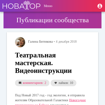
Перейти
User
М
Меню
к
Toggle
п
account
основному
navigation
содержанию
menu
Публикации сообщества
Галина Битюкова
• 4 декабря 2018
Театральная
мастерская.
Видеоинструкции
комментариев: 2
лайков: 10
Под Новый 2017 год - год экологии, я отправила
жителям Образовательной Галактики
Новогоднее