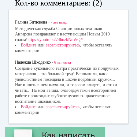
Кол-во комментариев: (2)
ok
la
r
ss
Галина Битюкова
•
7 лет
назад
ni
Методическая служба Станции юных техников г.
Ангарска поздравляет с наступающим Новым 2019
ki
годом!
https://youtu.be/74buzkNnWQY
Войдите
или
зарегистрируйтесь
, чтобы оставлять
комментарии
Надежда Шкоденко
•
6 лет
назад
Создание кукольного театра практически из подручных
материалов – это большой труд! Вспомнила, как с
удовольствием посещала в школе подобный кружок...
Нас и шить в нем научили, и голосом владеть, и стихи
читать... На мой взгляд, благодаря такой всесторонней
работе происходит глубокое духовно-нравственное
воспитание школьников.
Войдите
или
зарегистрируйтесь
, чтобы оставлять
комментарии