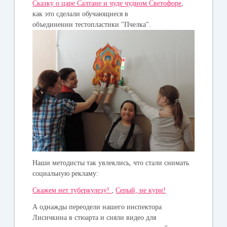
Сказку о царе Салтане и чуде чудном Светофоре
,
как это сделали обучающиеся в
объединении тестопластики "Пчелка".
Наши методисты так увлеклись, что стали снимать
социальную рекламу:
Скажем нет туберкулезу!
,
Серый, не кури!
А однажды переодели нашего инспектора
Лисичкина в стюарта и сняли видео для