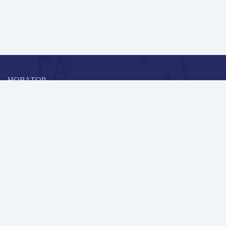
НОВАТОР
Коллективная блогоплатформа и площадка для профессионального
роста, обмена инновационными идеями и решениями, передачи
опыта и экспертной деятельности работников образования в
области современных стандартов и технологий.
Редакционная политика
Навигация
Новые пользователи
Публикации
Школа автора
Архив Галактики
Дискуссии
Участники
Партнерам