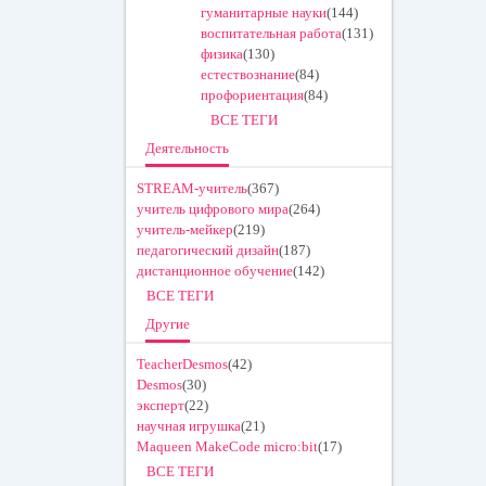
гуманитарные науки
(144)
воспитательная работа
(131)
физика
(130)
естествознание
(84)
профориентация
(84)
ВСЕ ТЕГИ
Деятельность
STREAM-учитель
(367)
учитель цифрового мира
(264)
учитель-мейкер
(219)
педагогический дизайн
(187)
дистанционное обучение
(142)
ВСЕ ТЕГИ
Другие
TeacherDesmos
(42)
Desmos
(30)
эксперт
(22)
научная игрушка
(21)
Maqueen MakeCode micro:bit
(17)
ВСЕ ТЕГИ