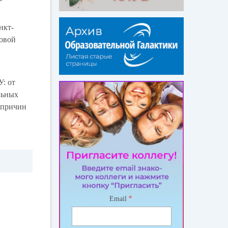
нкт-
овой
У: от
льных
 причин
*
Email