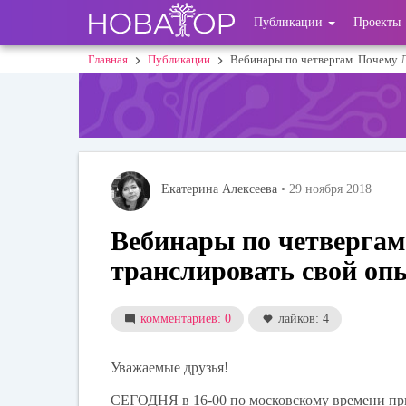
Перейти
User
Публикации
Проекты
к
основному
account
Главная
Публикации
Вебинары по четвергам. Почему 
Строка
содержанию
menu
навигации
Екатерина Алексеева
• 29 ноября 2018
Вебинары по четвергам
транслировать свой оп
комментариев: 0
лайков: 4
Уважаемые друзья!
СЕГОДНЯ в 16-00 по московскому времени
пр