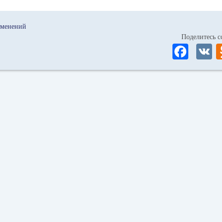
зменений
Поделитесь
Fa
ce
bo
ok