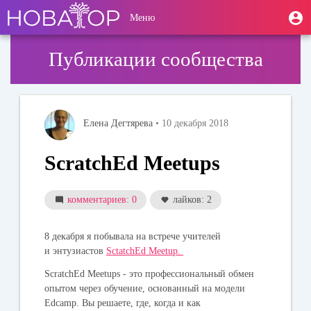
Перейти
User
М
Меню
к
Toggle
п
account
основному
navigation
содержанию
menu
Публикации сообщества
Елена Дегтярева
• 10 декабря 2018
ScratchEd Meetups
комментариев: 0
лайков: 2
8 декабря я побывала на встрече учителей
и энтузиастов
SctatchEd Meetup.
ScratchEd Meetups - это профессиональный обмен
опытом через обучение, основанный на модели
Edcamp. Вы решаете, где, когда и как