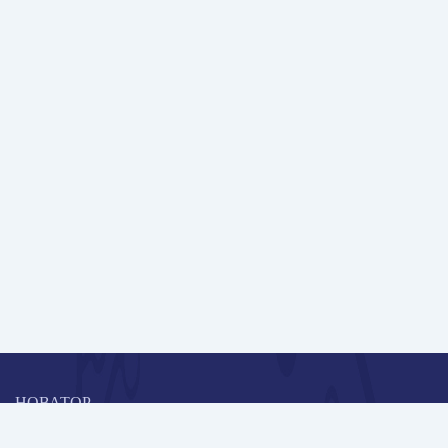
НОВАТОР
Коллективная блогоплатформа и площадка для профессионального
роста, обмена инновационными идеями и решениями, передачи