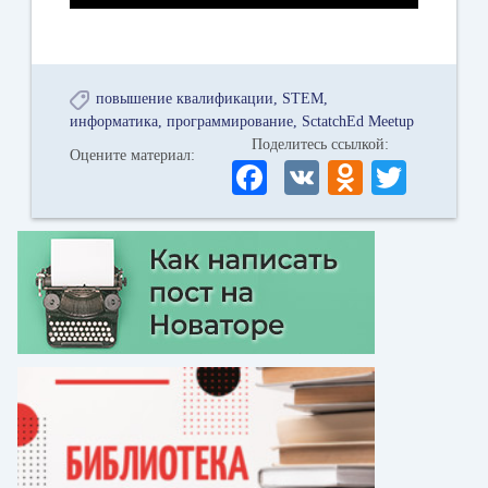
повышение квалификации
STEM
информатика
программирование
SctatchEd Meetup
Поделитесь ссылкой:
Оцените материал:
Fa
V
O
T
ce
K
dn
wi
bo
ok
tte
ok
la
r
ss
ni
ki