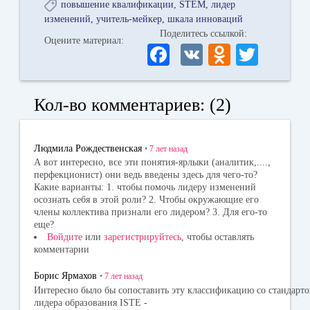
повышение квалификации
STEM
лидер
изменений
учитель-мейкер
шкала инноваций
Поделитесь ссылкой:
Оцените материал:
Fa
V
O
T
ce
K
dn
wi
bo
ok
tte
Кол-во комментариев: (2)
ok
la
r
ss
Людмила Рождественская
•
7 лет
назад
ni
А вот интересно, все эти понятия-ярлыки (аналитик,....,
перфекционист) они ведь введены здесь для чего-то?
ki
Какие варианты: 1. чтобы помочь лидеру изменений
осознать себя в этой роли? 2. Чтобы окружающие его
члены коллектива признали его лидером? 3. Для его-то
еще?
Войдите
или
зарегистрируйтесь
, чтобы оставлять
комментарии
Борис Ярмахов
•
7 лет
назад
Интересно было бы сопоставить эту классификацию со стандарт
лидера образования ISTE -