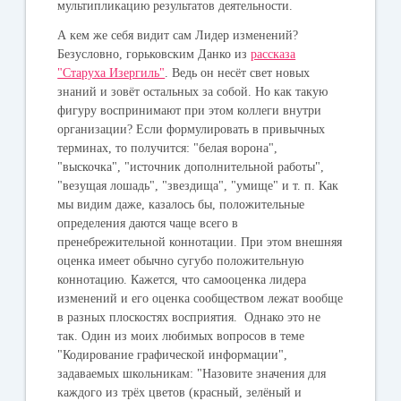
мультипликацию результатов деятельности.
А кем же себя видит сам Лидер изменений?
Безусловно, горьковским Данко из
рассказа
"Старуха Изергиль"
. Ведь он несёт свет новых
знаний и зовёт остальных за собой. Но как такую
фигуру воспринимают при этом коллеги внутри
организации? Если формулировать в привычных
терминах, то получится: "белая ворона",
"выскочка", "источник дополнительной работы",
"везущая лошадь", "звездища", "умище" и т. п. Как
мы видим даже, казалось бы, положительные
определения даются чаще всего в
пренебрежительной коннотации. При этом внешняя
оценка имеет обычно сугубо положительную
коннотацию. Кажется, что самооценка лидера
изменений и его оценка сообществом лежат вообще
в разных плоскостях восприятия. Однако это не
так. Один из моих любимых вопросов в теме
"Кодирование графической информации",
задаваемых школьникам: "Назовите значения для
каждого из трёх цветов (красный, зелёный и