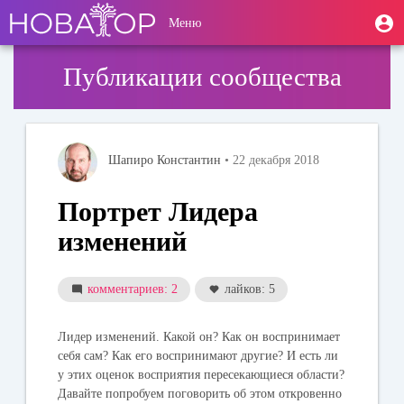
Перейти
User
М
Меню
к
Toggle
п
account
основному
navigation
содержанию
menu
Публикации сообщества
Шапиро Константин
• 22 декабря 2018
Портрет Лидера
изменений
комментариев: 2
лайков: 5
Лидер изменений. Какой он? Как он воспринимает
себя сам? Как его воспринимают другие? И есть ли
у этих оценок восприятия пересекающиеся области?
Давайте попробуем поговорить об этом откровенно