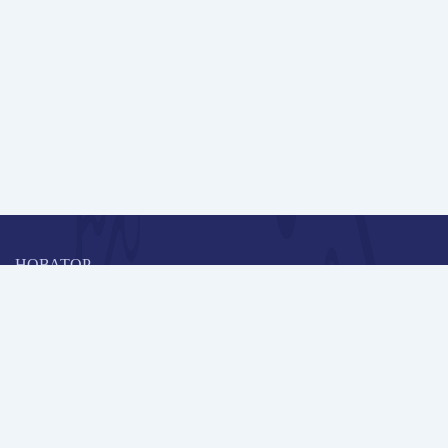
НОВАТОР
Коллективная блогоплатформа и площадка для профессионального
роста, обмена инновационными идеями и решениями, передачи
опыта и экспертной деятельности работников образования в
области современных стандартов и технологий.
Редакционная политика
Навигация
Новые пользователи
Публикации