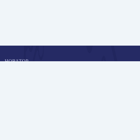
НОВАТОР
Коллективная блогоплатформа и площадка для профессионального
роста, обмена инновационными идеями и решениями, передачи
опыта и экспертной деятельности работников образования в
области современных стандартов и технологий.
Редакционная политика
Навигация
Новые пользователи
Публикации
Школа автора
Архив Галактики
Дискуссии
Участники