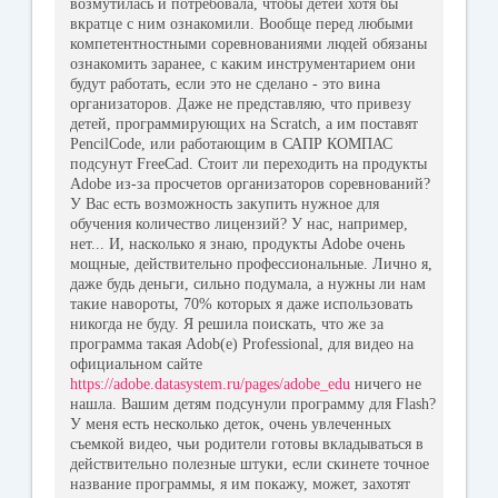
возмутилась и потребовала, чтобы детей хотя бы
вкратце с ним ознакомили. Вообще перед любыми
компетентностными соревнованиями людей обязаны
ознакомить заранее, с каким инструментарием они
будут работать, если это не сделано - это вина
организаторов. Даже не представляю, что привезу
детей, программирующих на Scratch, а им поставят
PencilCode, или работающим в САПР КОМПАС
подсунут FreeCad. Стоит ли переходить на продукты
Adobe из-за просчетов организаторов соревнований?
У Вас есть возможность закупить нужное для
обучения количество лицензий? У нас, например,
нет... И, насколько я знаю, продукты Adobe очень
мощные, действительно профессиональные. Лично я,
даже будь деньги, сильно подумала, а нужны ли нам
такие навороты, 70% которых я даже использовать
никогда не буду. Я решила поискать, что же за
программа такая Adob(e) Professional, для видео на
официальном сайте
https://adobe.datasystem.ru/pages/adobe_edu
ничего не
нашла. Вашим детям подсунули программу для Flash?
У меня есть несколько деток, очень увлеченных
съемкой видео, чьи родители готовы вкладываться в
действительно полезные штуки, если скинете точное
название программы, я им покажу, может, захотят