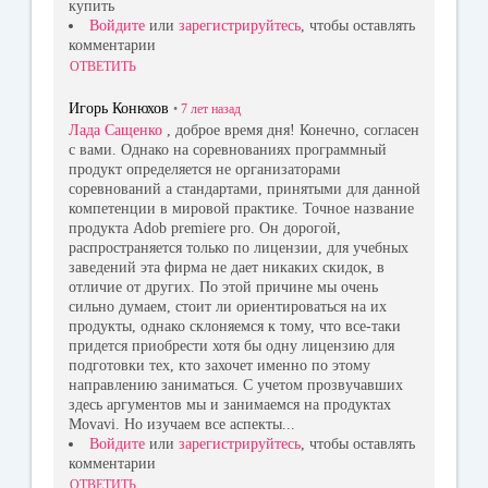
купить
Войдите
или
зарегистрируйтесь
, чтобы оставлять
комментарии
ОТВЕТИТЬ
Игорь Конюхов
•
7 лет
назад
Лада Сащенко
, доброе время дня! Конечно, согласен
с вами. Однако на соревнованиях программный
продукт определяется не организаторами
соревнований а стандартами, принятыми для данной
компетенции в мировой практике. Точное название
продукта Adob premiere pro. Oн дорогой,
распространяется только по лицензии, для учебных
заведений эта фирма не дает никаких скидок, в
отличие от других. По этой причине мы очень
сильно думаем, стоит ли ориентироваться на их
продукты, однако склоняемся к тому, что все-таки
придется приобрести хотя бы одну лицензию для
подготовки тех, кто захочет именно по этому
направлению заниматься. С учетом прозвучавших
здесь аргументов мы и занимаемся на продуктах
Movavi. Но изучаем все аспекты...
Войдите
или
зарегистрируйтесь
, чтобы оставлять
комментарии
ОТВЕТИТЬ