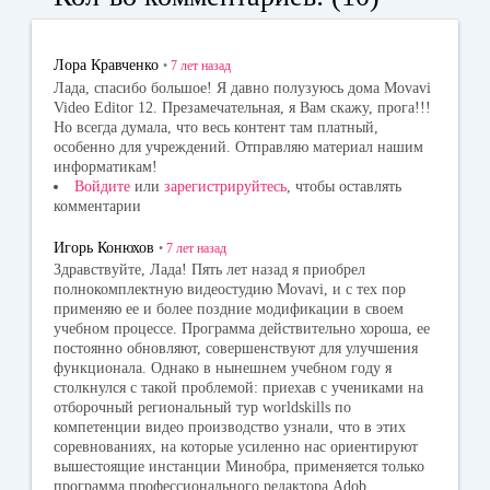
ok
la
r
ss
Лора Кравченко
•
7 лет
назад
ni
Лада, спасибо большое! Я давно полузуюсь дома Movavi
Video Editor 12. Презамечательная, я Вам скажу, прога!!!
ki
Но всегда думала, что весь контент там платный,
особенно для учреждений. Отправляю материал нашим
информатикам!
Войдите
или
зарегистрируйтесь
, чтобы оставлять
комментарии
Игорь Конюхов
•
7 лет
назад
Здравствуйте, Лада! Пять лет назад я приобрел
полнокомплектную видеостудию Movavi, и с тех пор
применяю ее и более поздние модификации в своем
учебном процессе. Программа действительно хороша, ее
постоянно обновляют, совершенствуют для улучшения
функционала. Однако в нынешнем учебном году я
столкнулся с такой проблемой: приехав с учениками на
отборочный региональный тур worldskills по
компетенции видео производство узнали, что в этих
соревнованиях, на которые усиленно нас ориентируют
вышестоящие инстанции Минобра, применяется только
программа профессионального редактора Adob