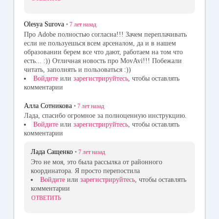
Olesya Surova
•
7 лет
назад
Про Adobe полностью согласна!!! Зачем переплачивать
если не пользуешься всем арсеналом, да и в нашем
образовании берем все что дают, работаем на том что
есть... :)) Отличная новость про MovAvi!!! Побежали
читать, заполнять и пользоваться :))
Войдите
или
зарегистрируйтесь
, чтобы оставлять
комментарии
Алла Сотникова
•
7 лет
назад
Лада, спасибо огромное за полноценную инструкцию.
Войдите
или
зарегистрируйтесь
, чтобы оставлять
комментарии
Лада Сащенко
•
7 лет
назад
Это не моя, это была рассылка от районного
координатора. Я просто перепостила
Войдите
или
зарегистрируйтесь
, чтобы оставлять
комментарии
ОТВЕТИТЬ