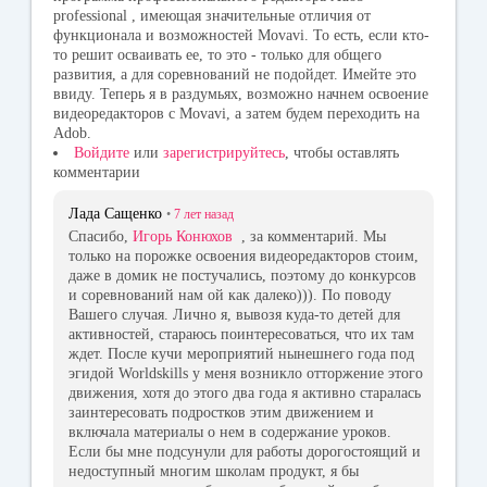
professional , имеющая значительные отличия от
функционала и возможностей Movavi. То есть, если кто-
то решит осваивать ее, то это - только для общего
развития, а для соревнований не подойдет. Имейте это
ввиду. Теперь я в раздумьях, возможно начнем освоение
видеоредакторов с Movavi, а затем будем переходить на
Adob.
Войдите
или
зарегистрируйтесь
, чтобы оставлять
комментарии
Лада Сащенко
•
7 лет
назад
Спасибо,
Игорь Конюхов
, за комментарий. Мы
только на порожке освоения видеоредакторов стоим,
даже в домик не постучались, поэтому до конкурсов
и соревнований нам ой как далеко))). По поводу
Вашего случая. Лично я, вывозя куда-то детей для
активностей, стараюсь поинтересоваться, что их там
ждет. После кучи мероприятий нынешнего года под
эгидой Worldskills у меня возникло отторжение этого
движения, хотя до этого два года я активно старалась
заинтересовать подростков этим движением и
включала материалы о нем в содержание уроков.
Если бы мне подсунули для работы дорогостоящий и
недоступный многим школам продукт, я бы