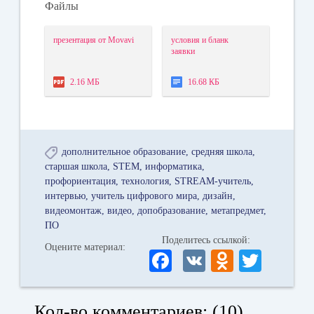
Файлы
презентация от Movavi
условия и бланк
заявки
2.16 МБ
16.68 КБ
дополнительное образование
средняя школа
старшая школа
STEM
информатика
профориентация
технология
STREAM-учитель
интервью
учитель цифрового мира
дизайн
видеомонтаж
видео
допобразование
метапредмет
ПО
Поделитесь ссылкой:
Оцените материал:
Fa
V
O
T
ce
K
dn
wi
bo
ok
tte
Кол-во комментариев: (10)