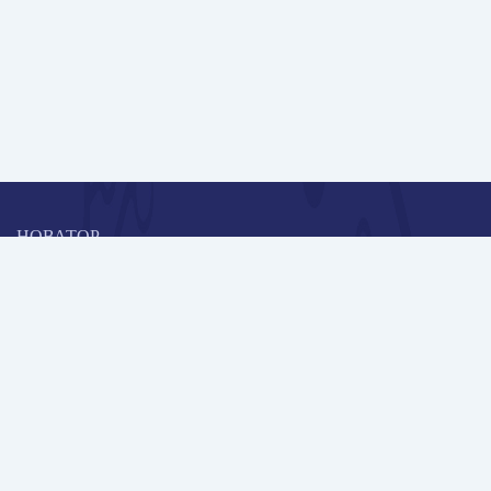
НОВАТОР
Коллективная блогоплатформа и площадка для профессионального
роста, обмена инновационными идеями и решениями, передачи
опыта и экспертной деятельности работников образования в
области современных стандартов и технологий.
Редакционная политика
Навигация
Новые пользователи
Публикации
Школа автора
Архив Галактики
Дискуссии