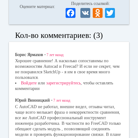
Поделитесь ссылкой:
Оцените материал:
Fa
V
O
T
ce
K
dn
wi
bo
ok
tte
Кол-во комментариев: (3)
ok
la
r
ss
Борис Ярмахов
•
7 лет
назад
ni
Хорошее сравнение! А насколько сопоставимы по
возможностям Autocad и Freecad? И если не секрет, чем
ki
не понравился SketchUp - я им в свое время много
пользовался.
Войдите
или
зарегистрируйтесь
, чтобы оставлять
комментарии
Юрий Винницкий
•
7 лет
назад
С AutoCAD не работал, внешне видел, отзывы читал,
чаще всего мелькает фраза о некорректности сравнения,
все же AutoCAD профессиональный инструмент
инженера разработчика. В частности во FreeCAD только
обещают сделать модуль , позволяющий соединять
модели и проверять функционирование связки. В плане