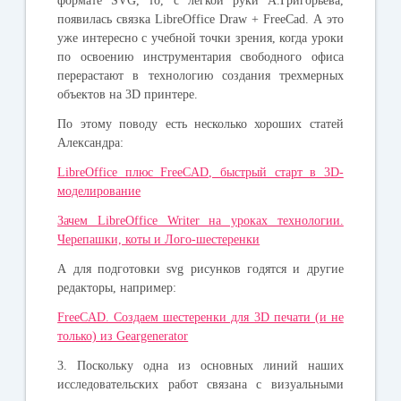
формате SVG, то, с легкой руки А.Григорьева,
появилась связка
LibreOffice Draw + FreeCad.
А это
уже интересно с учебной точки зрения, когда уроки
по освоению инструментария свободного офиса
перерастают в технологию создания трехмерных
объектов на 3D принтере.
По этому поводу есть несколько хороших статей
Александра:
LibreOffice плюс FreeCAD, быстрый старт в 3D-
моделирование
Зачем LibreOffice Writer на уроках технологии.
Черепашки, коты и Лого-шестеренки
А для подготовки svg рисунков годятся и другие
редакторы, например:
FreeCAD. Создаем шестеренки для 3D печати (и не
только) из Geargenerator
3. Поскольку одна из основных линий наших
исследовательских работ связана с визуальными