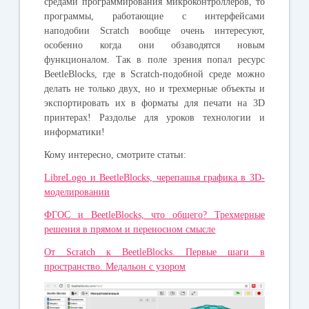
средами программирования микроконтроллеров, то
программы, работающие с интерфейсами
наподобии Scratch вообще очень интересуют,
особенно когда они обзаводятся новым
функционалом. Так в поле зрения попал ресурс
BeetleBlocks, где в Scratch-подобной среде можно
делать не только двух, но и трехмерные объекты и
экспортировать их в форматы для печати на 3D
принтерах! Раздолье для уроков технологии и
информатики!
Кому интересно, смотрите статьи:
LibreLogo и BeetleBlocks, черепашья графика в 3D-
моделировании
ФГОС и BeetleBlocks, что общего? Трехмерные
решения в прямом и переносном смысле
От Scratch к BeetleBlocks. Первые шаги в
пространство. Медальон с узором