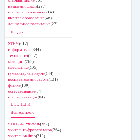
старшая школа
(361)
начальная школа
(297)
профориентирование
(148)
высшее образование
(48)
дошкольное воспитание
(22)
Предмет
STEM
(617)
информатика
(344)
технология
(267)
методика
(262)
математика
(195)
гуманитарные науки
(144)
воспитательная работа
(131)
физика
(130)
естествознание
(84)
профориентация
(84)
ВСЕ ТЕГИ
Деятельность
STREAM-учитель
(367)
учитель цифрового мира
(264)
учитель-мейкер
(219)