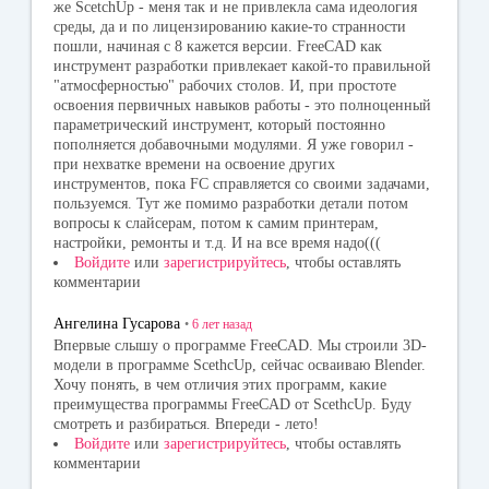
же ScetchUp - меня так и не привлекла сама идеология
среды, да и по лицензированию какие-то странности
пошли, начиная с 8 кажется версии. FreeCAD как
инструмент разработки привлекает какой-то правильной
"атмосферностью" рабочих столов. И, при простоте
освоения первичных навыков работы - это полноценный
параметрический инструмент, который постоянно
пополняется добавочными модулями. Я уже говорил -
при нехватке времени на освоение других
инструментов, пока FC справляется со своими задачами,
пользуемся. Тут же помимо разработки детали потом
вопросы к слайсерам, потом к самим принтерам,
настройки, ремонты и т.д. И на все время надо(((
Войдите
или
зарегистрируйтесь
, чтобы оставлять
комментарии
Ангелина Гусарова
•
6 лет
назад
Впервые слышу о программе FreeCAD. Мы строили 3D-
модели в программе ScethcUp, сейчас осваиваю Blender.
Хочу понять, в чем отличия этих программ, какие
преимущества программы FreeCAD от ScethcUp. Буду
смотреть и разбираться. Впереди - лето!
Войдите
или
зарегистрируйтесь
, чтобы оставлять
комментарии