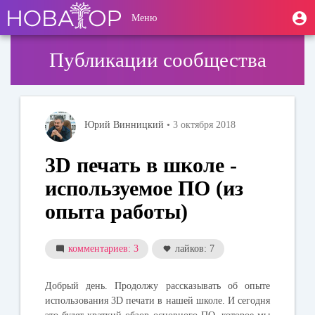
Перейти
User
М
Меню
к
Toggle
п
account
основному
navigation
содержанию
menu
Публикации сообщества
Юрий Винницкий
• 3 октября 2018
3D печать в школе -
используемое ПО (из
опыта работы)
комментариев: 3
лайков: 7
Добрый день. Продолжу рассказывать об опыте
использования 3D печати в нашей школе. И сегодня