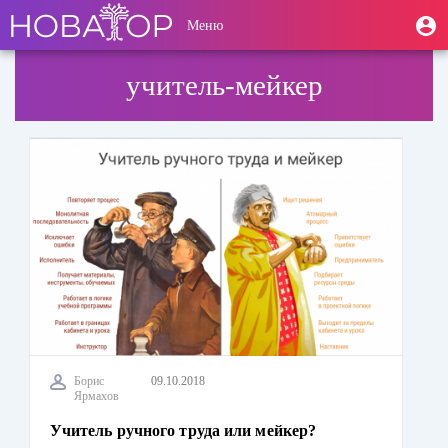
Перейти
User
М
Меню
к
Toggle
п
account
основному
navigation
содержанию
menu
учитель-мейкер
Борис
09.10.2018
Ярмахов
Учитель ручного труда или мейкер?