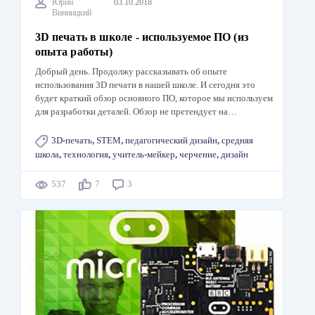
Юрий
03.10.2018
Винницкий
3D печать в школе - используемое ПО (из
опыта работы)
Добрый день. Продолжу рассказывать об опыте
использования 3D печати в нашей школе. И сегодня это
будет краткий обзор основного ПО, которое мы используем
для разработки деталей. Обзор не претендует на…
3D-печать
,
STEM
,
педагогический дизайн
,
средняя
школа
,
технология
,
учитель-мейкер
,
черчение
,
дизайн
537
7
3