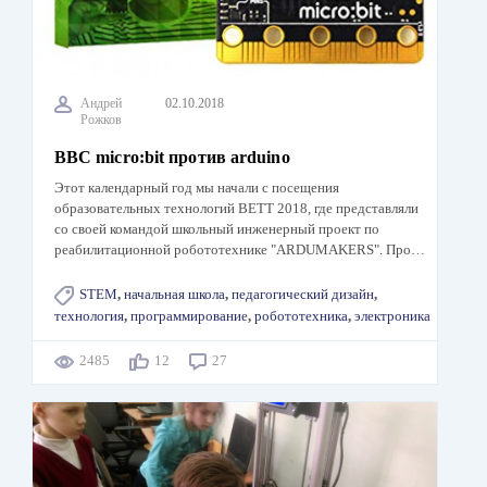
Андрей
02.10.2018
Рожков
BBC micro:bit против arduino
Этот календарный год мы начали с посещения
образовательных технологий BETT 2018, где представляли
со своей командой школьный инженерный проект по
реабилитационной робототехнике "ARDUMAKERS". Про…
STEM
,
начальная школа
,
педагогический дизайн
,
технология
,
программирование
,
робототехника
,
электроника
2485
12
27