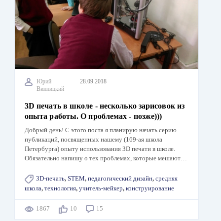
Юрий
28.09.2018
Винницкий
3D печать в школе - несколько зарисовок из
опыта работы. О проблемах - позже)))
Добрый день! С этого поста я планирую начать серию
публикаций, посвященных нашему (169-ая школа
Петербурга) опыту использования 3D печати в школе.
Обязательно напишу о тех проблемах, которые мешают…
3D-печать
,
STEM
,
педагогический дизайн
,
средняя
школа
,
технология
,
учитель-мейкер
,
конструирование
1867
10
15