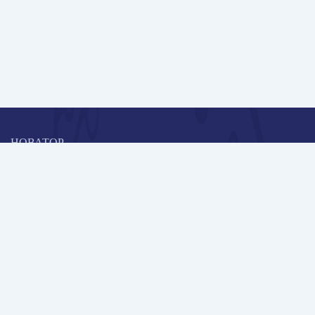
НОВАТОР
Коллективная блогоплатформа и площадка для профессионального
роста, обмена инновационными идеями и решениями, передачи
опыта и экспертной деятельности работников образования в
области современных стандартов и технологий.
Редакционная политика
Навигация
Новые пользователи
Публикации
Школа автора
Архив Галактики
Дискуссии