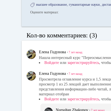
высшее образование
гуманитарные науки
диста
Оцените материал:
Кол-во комментариев: (3)
Елена Годунова
•
7 лет
назад
Нашла интересный курс "Переосмысление
Войдите
или
зарегистрируйтесь
, чтоб
Елена Годунова
•
7 лет
назад
Просмотрела оглавление курса и 1,5 лекци
просмотр 1 из 25 лекций дает выполнение
представления информации-либо читай, ли
материал отобран
Войдите
или
зарегистрируйтесь
, чтоб
Nursultan Zhakupov
•
7 лет
назад