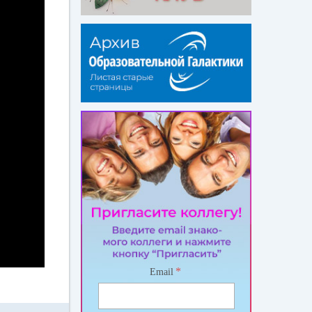
*
Email