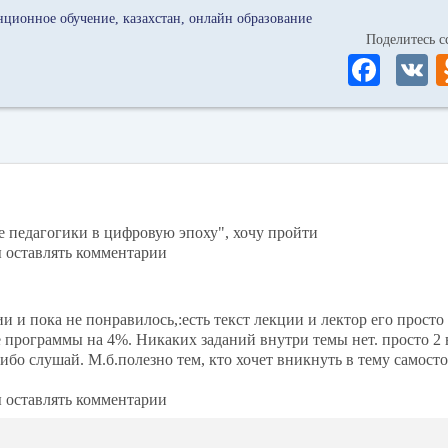
нционное обучение
казахстан
онлайн образование
Поделитесь
Fa
ce
bo
ok
 педагогики в цифровую эпоху", хочу пройти
ы оставлять комментарии
и и пока не понравилось,:есть текст лекции и лектор его просто 
 программы на 4%. Никаких заданий внутри темы нет. просто 2 
бо слушай. М.б.полезно тем, кто хочет вникнуть в тему самосто
ы оставлять комментарии