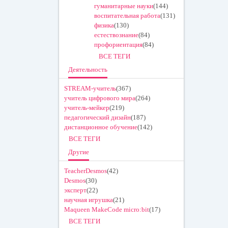
гуманитарные науки
(144)
воспитательная работа
(131)
физика
(130)
естествознание
(84)
профориентация
(84)
ВСЕ ТЕГИ
Деятельность
STREAM-учитель
(367)
учитель цифрового мира
(264)
учитель-мейкер
(219)
педагогический дизайн
(187)
дистанционное обучение
(142)
ВСЕ ТЕГИ
Другие
TeacherDesmos
(42)
Desmos
(30)
эксперт
(22)
научная игрушка
(21)
Maqueen MakeCode micro:bit
(17)
ВСЕ ТЕГИ