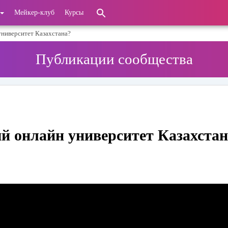
Мейкер-клуб
Курсы
университет Казахстана?
Публикации сообщества
ый онлайн университет Казахста