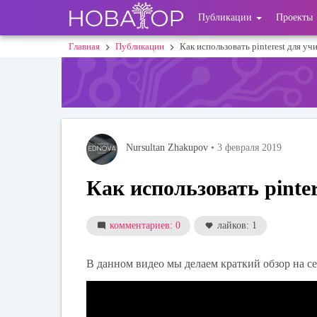
Перейти
User
Публикации
Проекты
к
основному
account
Главная
Публикации
Как использовать pinterest для уч
Строка
содержанию
menu
навигации
Nursultan Zhakupov
• 3 февраля 2019
Как использовать pinter
комментариев: 0
лайков: 1
В данном видео мы делаем краткий обзор на сер