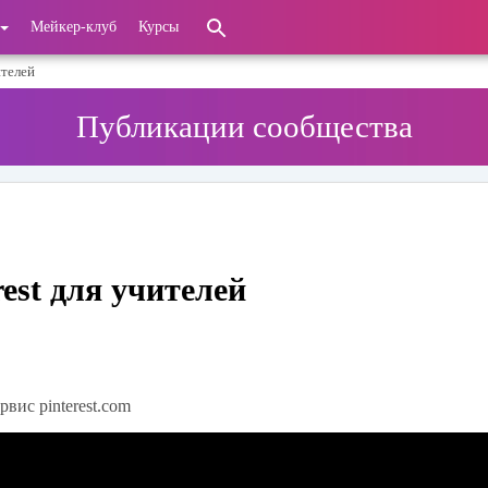
Мейкер-клуб
Курсы
ителей
Публикации сообщества
est для учителей
вис pinterest.com