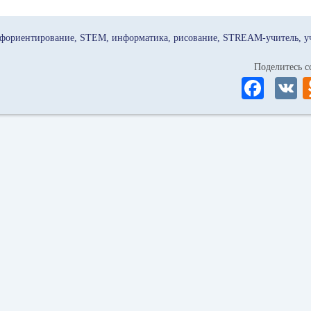
фориентирование
STEM
информатика
рисование
STREAM-учитель
у
Поделитесь
Fa
ce
bo
ok