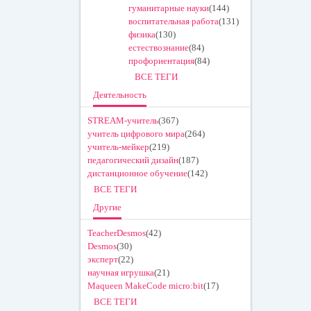
гуманитарные науки
(144)
воспитательная работа
(131)
физика
(130)
естествознание
(84)
профориентация
(84)
ВСЕ ТЕГИ
Деятельность
STREAM-учитель
(367)
учитель цифрового мира
(264)
учитель-мейкер
(219)
педагогический дизайн
(187)
дистанционное обучение
(142)
ВСЕ ТЕГИ
Другие
TeacherDesmos
(42)
Desmos
(30)
эксперт
(22)
научная игрушка
(21)
Maqueen MakeCode micro:bit
(17)
ВСЕ ТЕГИ