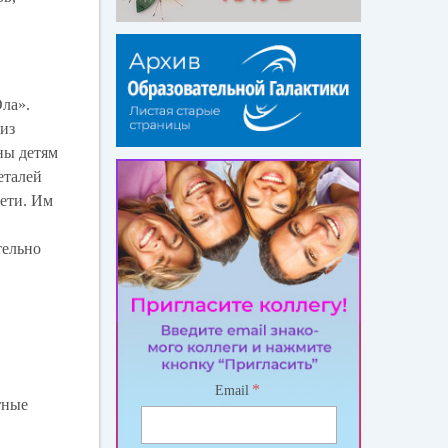
Ола».
 из
ны детям
еталей
дети. Им
тельно
*
Email
тные