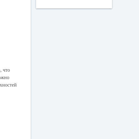
, что
можно
рхностей