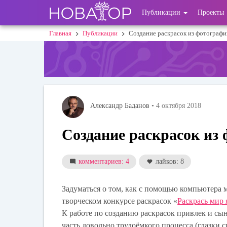
Перейти
User
Публикации
Проекты
к
основному
account
Главная
Публикации
Создание раскрасок из фотографи
Строка
содержанию
menu
навигации
Александр Баданов
• 4 октября 2018
Создание раскрасок из
комментариев: 4
лайков: 8
Задуматься о том, как с помощью компьютера 
творческом конкурсе раскрасок «
Раскрась мир
К работе по созданию раскрасок привлек и сын
часть довольно трудоёмкого процесса (глазки 