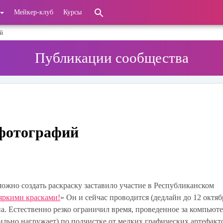
Мейкер-клуб
Курсы
й
Публикации сообщества
 фотографий
можно создать раскраску заставило участие в Республиканском
 яркими красками!
» Он и сейчас проводится (дедлайн до 12 октяб
а. Естественно резко ограничил время, проведенное за компьюте
сильно нагружает) по подчистке от мелких графических артефакт