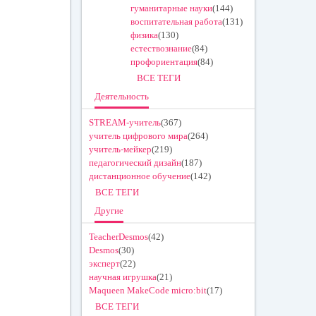
гуманитарные науки
(144)
воспитательная работа
(131)
физика
(130)
естествознание
(84)
профориентация
(84)
ВСЕ ТЕГИ
Деятельность
STREAM-учитель
(367)
учитель цифрового мира
(264)
учитель-мейкер
(219)
педагогический дизайн
(187)
дистанционное обучение
(142)
ВСЕ ТЕГИ
Другие
TeacherDesmos
(42)
Desmos
(30)
эксперт
(22)
научная игрушка
(21)
Maqueen MakeCode micro:bit
(17)
ВСЕ ТЕГИ