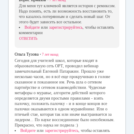
Для меня тут ключевой является история с ремиксом.
Надо понять, есть ли возможность восстановить то,
что казалось потерянным и сделать новый шаг. От
этого будет зависеть все остальное.
Войдите
или
зарегистрируйтесь
, чтобы оставлять
комментарии
ОТВЕТИТЬ
Ольга Тузова
•
7 лет
назад
Сегодня для учителей школ, которые входят в
образовательную сеть ОРТ, проводил вебинар
замечательный Евгений Патаракин. Прошло уже
несколько часов, но я всё еще прокручиваю в голове
сказанное и показанное им. Речь шла о сетевом
партнёрстве и сетевом взаимодействии. Чудесные
метафоры о муравье, алгоритм действий которого
определяется двумя простыми правилами - взять
палочку, положить палочку - и в конце концов все
палочки оказываются в одном муравейнике. Или о
птичьей стае, которая так или иначе выстраивается за
лидером... По науке воссоединение было неизбежным.
Прекрасно, что наука не подвела :)
Войдите
или
зарегистрируйтесь
, чтобы оставлять