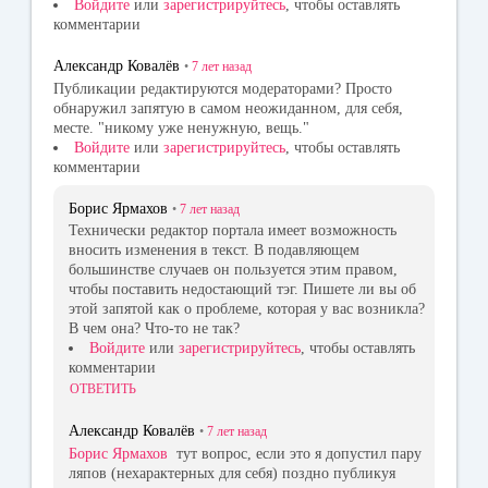
Войдите
или
зарегистрируйтесь
, чтобы оставлять
комментарии
Александр Ковалёв
•
7 лет
назад
Публикации редактируются модераторами? Просто
обнаружил запятую в самом неожиданном, для себя,
месте. "никому уже ненужную, вещь."
Войдите
или
зарегистрируйтесь
, чтобы оставлять
комментарии
Борис Ярмахов
•
7 лет
назад
Технически редактор портала имеет возможность
вносить изменения в текст. В подавляющем
большинстве случаев он пользуется этим правом,
чтобы поставить недостающий тэг. Пишете ли вы об
этой запятой как о проблеме, которая у вас возникла?
В чем она? Что-то не так?
Войдите
или
зарегистрируйтесь
, чтобы оставлять
комментарии
ОТВЕТИТЬ
Александр Ковалёв
•
7 лет
назад
Борис Ярмахов
тут вопрос, если это я допустил пару
ляпов (нехарактерных для себя) поздно публикуя