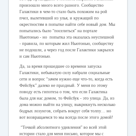
произошло много всего разного. Сообщество
Галактики в чем-то стало быть похожим на рой
пчел, вылетевший из улья, и кружащий по
окрестностям в попытке найти себе новый дом. Мы
попытались было “поселиться” на портале
Ньютонью - но попытка эта оказалась неуспешной
- правила, по которым жил Ньютонью, сообществу
не подошли, а через год после Галактики закрылся
и сам Ньютонью.
Да, за время прошедшее со времени запуска
Галактики, небывалую силу набрали социальные
сети и вопрос “зачем нужно еще что-то, когда есть
Фейсбук” далеко не праздный. У меня по этому
поводу есть гипотеза о том, что если Галактика
была для нас домом, то Фейсбук - это улица. Да, из
дома можно выйти на улицу, выкрикнуть несколько
бодрых лозунгов, собрать вокруг себя толпу… но
вот возвращаемся то мы всегда после этого домой!
“Точкой абсолютного удивления” во всей этой
истории стало для меня письмо, которое мы с