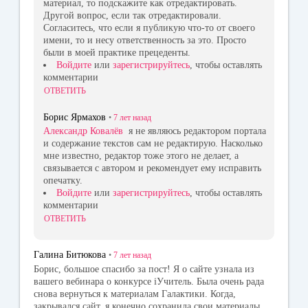
материал, то подскажите как отредактировать.
Другой вопрос, если так отредактировали.
Согласитесь, что если я публикую что-то от своего
имени, то и несу ответственность за это. Просто
были в моей практике прецеденты.
Войдите
или
зарегистрируйтесь
, чтобы оставлять
комментарии
ОТВЕТИТЬ
Борис Ярмахов
•
7 лет
назад
Александр Ковалёв
я не являюсь редактором портала
и содержание текстов сам не редактирую. Насколько
мне известно, редактор тоже этого не делает, а
связывается с автором и рекомендует ему исправить
опечатку.
Войдите
или
зарегистрируйтесь
, чтобы оставлять
комментарии
ОТВЕТИТЬ
Галина Битюкова
•
7 лет
назад
Борис, большое спасибо за пост! Я о сайте узнала из
вашего вебинара о конкурсе iУчитель. Была очень рада
снова вернуться к материалам Галактики. Когда,
закрывался сайт, я конечно сохранила свои материалы,