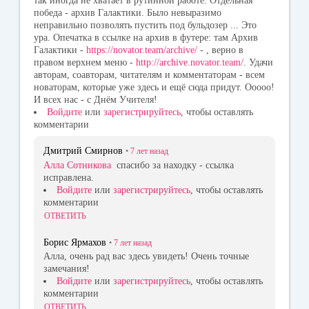
так иногда не хватает в рутинной работе. Отдельная
победа - архив Галактики. Было невыразимо
неправильно позволять пустить под бульдозер ... Это
ура. Опечатка в ссылке на архив в футере: там Архив
Галактики -
https://novator.team/archive/
- , верно в
правом верхнем меню -
http://archive.novator.team/
. Удачи
авторам, соавторам, читателям и комментаторам - всем
новаторам, которые уже здесь и ещё сюда придут. Ооооо!
И всех нас - с Днём Учителя!
Войдите
или
зарегистрируйтесь
, чтобы оставлять
комментарии
Дмитрий Смирнов
•
7 лет
назад
Алла Сотникова
спасибо за находку - ссылка
исправлена.
Войдите
или
зарегистрируйтесь
, чтобы оставлять
комментарии
ОТВЕТИТЬ
Борис Ярмахов
•
7 лет
назад
Алла, очень рад вас здесь увидеть! Очень точные
замечания!
Войдите
или
зарегистрируйтесь
, чтобы оставлять
комментарии
ОТВЕТИТЬ