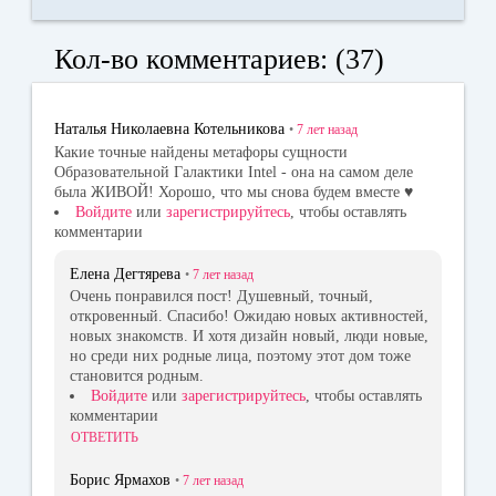
ce
K
dn
wi
bo
ok
tte
Кол-во комментариев: (37)
ok
la
r
ss
Наталья Николаевна Котельникова
•
7 лет
назад
ni
Какие точные найдены метафоры сущности
Образовательной Галактики Intel - она на самом деле
ki
была ЖИВОЙ! Хорошо, что мы снова будем вместе ♥
Войдите
или
зарегистрируйтесь
, чтобы оставлять
комментарии
Елена Дегтярева
•
7 лет
назад
Очень понравился пост! Душевный, точный,
откровенный. Спасибо! Ожидаю новых активностей,
новых знакомств. И хотя дизайн новый, люди новые,
но среди них родные лица, поэтому этот дом тоже
становится родным.
Войдите
или
зарегистрируйтесь
, чтобы оставлять
комментарии
ОТВЕТИТЬ
Борис Ярмахов
•
7 лет
назад