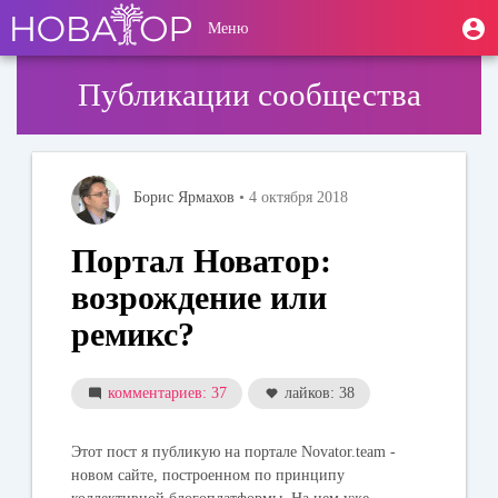
Перейти
User
М
Меню
к
Toggle
п
account
основному
navigation
содержанию
menu
Публикации сообщества
Борис Ярмахов
• 4 октября 2018
Портал Новатор:
возрождение или
ремикс?
комментариев: 37
лайков: 38
Этот пост я публикую на портале Novator.team -
новом сайте, построенном по принципу