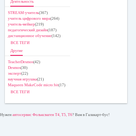
Деятельность
STREAM-учитель
(367)
учитель цифрового мира
(264)
учитель-мейкер
(219)
педагогический дизайн
(187)
дистанционное обучение
(142)
ВСЕ ТЕГИ
Другие
TeacherDesmos
(42)
Desmos
(30)
эксперт
(22)
научная игрушка
(21)
Maqueen MakeCode micro:bit
(17)
ВСЕ ТЕГИ
Нужен
автосервис Фольксваген T4, T5, T6
? Вам в Галакарт-бус!