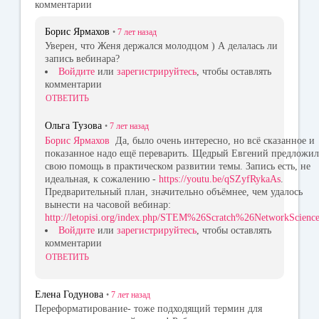
комментарии
Борис Ярмахов
•
7 лет
назад
Уверен, что Женя держался молодцом ) А делалась ли
запись вебинара?
Войдите
или
зарегистрируйтесь
, чтобы оставлять
комментарии
ОТВЕТИТЬ
Ольга Тузова
•
7 лет
назад
Борис Ярмахов
Да, было очень интересно, но всё сказанное и
показанное надо ещё переварить. Щедрый Евгений предложил
свою помощь в практическом развитии темы. Запись есть, не
идеальная, к сожалению -
https://youtu.be/qSZyfRykaAs
.
Предварительный план, значительно объёмнее, чем удалось
вынести на часовой вебинар:
http://letopisi.org/index.php/STEM%26Scratch%26NetworkScienc
Войдите
или
зарегистрируйтесь
, чтобы оставлять
комментарии
ОТВЕТИТЬ
Елена Годунова
•
7 лет
назад
Переформатирование- тоже подходящий термин для