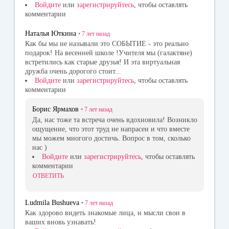
Войдите
или
зарегистрируйтесь
, чтобы оставлять
комментарии
Наталья Юткина
•
7 лет
назад
Как бы мы не называли это СОБЫТИЕ - это реально
подарок! На весенней школе !Учителя мы (галактяне)
встретились как старые друзья! И эта виртуальная
дружба очень дорогого стоит...
Войдите
или
зарегистрируйтесь
, чтобы оставлять
комментарии
Борис Ярмахов
•
7 лет
назад
Да, нас тоже та встреча очень вдохновила! Возникло
ощущение, что этот труд не напрасен и что вместе
мы можем многого достичь. Вопрос в том, сколько
нас )
Войдите
или
зарегистрируйтесь
, чтобы оставлять
комментарии
ОТВЕТИТЬ
Ludmila Bushueva
•
7 лет
назад
Как здорово видеть знакомые лица, и мысли свои в
ваших вновь узнавать!