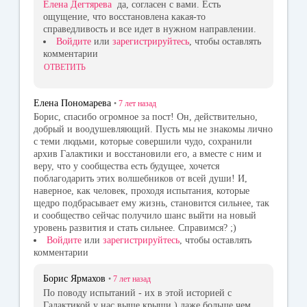
Елена Дегтярева
да, согласен с вами. Есть
ощущение, что восстановлена какая-то
справедливость и все идет в нужном направлении.
Войдите
или
зарегистрируйтесь
, чтобы оставлять
комментарии
ОТВЕТИТЬ
Елена Пономарева
•
7 лет
назад
Борис, спасибо огромное за пост! Он, действительно,
добрый и воодушевляющий. Пусть мы не знакомы лично
с теми людьми, которые совершили чудо, сохранили
архив Галактики и восстановили его, а вместе с ним и
веру, что у сообщества есть будущее, хочется
поблагодарить этих волшебников от всей души! И,
наверное, как человек, проходя испытания, которые
щедро подбрасывает ему жизнь, становится сильнее, так
и сообщество сейчас получило шанс выйти на новый
уровень развития и стать сильнее. Справимся? ;)
Войдите
или
зарегистрируйтесь
, чтобы оставлять
комментарии
Борис Ярмахов
•
7 лет
назад
По поводу испытаний - их в этой историей с
Галактикой у нас выше крыши ) даже больше чем