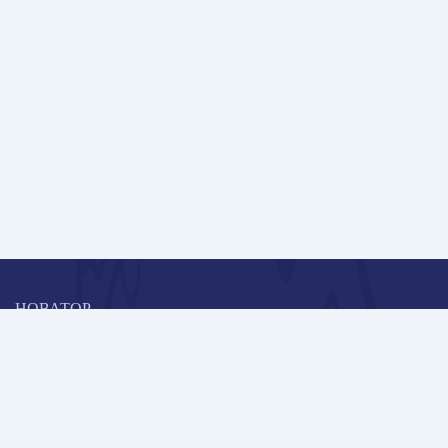
НОВАТОР
Коллективная блогоплатформа и площадка для профессионального
роста, обмена инновационными идеями и решениями, передачи
опыта и экспертной деятельности работников образования в
области современных стандартов и технологий.
Редакционная политика
Навигация
Новые пользователи