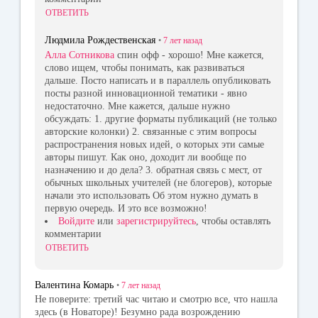
ОТВЕТИТЬ
Людмила Рождественская
•
7 лет
назад
Алла Сотникова
спин офф - хорошо! Мне кажется,
слово ищем, чтобы понимать, как развиваться
дальше. Посто написать и в параллель опубликовать
посты разной инновационной тематики - явно
недостаточно. Мне кажется, дальше нужно
обсуждать: 1. другие форматы публикаций (не только
авторские колонки) 2. связанные с этим вопросы
распространения новых идей, о которых эти самые
авторы пишут. Как оно, доходит ли вообще по
назначению и до дела? 3. обратная связь с мест, от
обычных школьных учителей (не блогеров), которые
начали это использовать Об этом нужно думать в
первую очередь. И это все возможно!
Войдите
или
зарегистрируйтесь
, чтобы оставлять
комментарии
ОТВЕТИТЬ
Валентина Комарь
•
7 лет
назад
Не поверите: третий час читаю и смотрю все, что нашла
здесь (в Новаторе)! Безумно рада возрождению