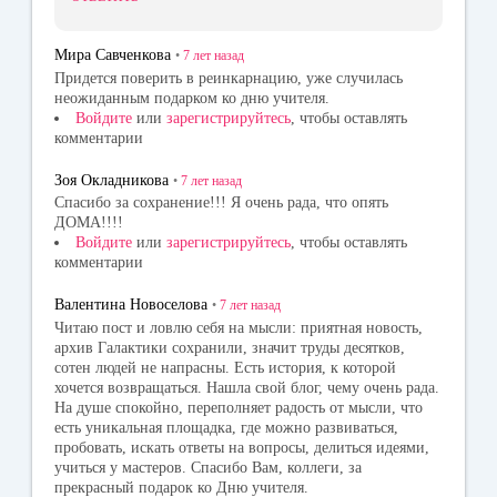
Мира Савченкова
•
7 лет
назад
Придется поверить в реинкарнацию, уже случилась
неожиданным подарком ко дню учителя.
Войдите
или
зарегистрируйтесь
, чтобы оставлять
комментарии
Зоя Окладникова
•
7 лет
назад
Спасибо за сохранение!!! Я очень рада, что опять
ДОМА!!!!
Войдите
или
зарегистрируйтесь
, чтобы оставлять
комментарии
Валентина Новоселова
•
7 лет
назад
Читаю пост и ловлю себя на мысли: приятная новость,
архив Галактики сохранили, значит труды десятков,
сотен людей не напрасны. Есть история, к которой
хочется возвращаться. Нашла свой блог, чему очень рада.
На душе спокойно, переполняет радость от мысли, что
есть уникальная площадка, где можно развиваться,
пробовать, искать ответы на вопросы, делиться идеями,
учиться у мастеров. Спасибо Вам, коллеги, за
прекрасный подарок ко Дню учителя.