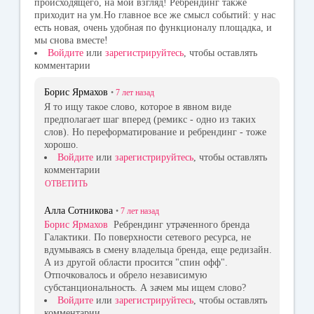
происходящего, на мой взгляд! Ребрендинг также
приходит на ум.Но главное все же смысл событий: у нас
есть новая, очень удобная по функционалу площадка, и
мы снова вместе!
Войдите
или
зарегистрируйтесь
, чтобы оставлять
комментарии
Борис Ярмахов
•
7 лет
назад
Я то ищу такое слово, которое в явном виде
предполагает шаг вперед (ремикс - одно из таких
слов). Но переформатирование и ребрендинг - тоже
хорошо.
Войдите
или
зарегистрируйтесь
, чтобы оставлять
комментарии
ОТВЕТИТЬ
Алла Сотникова
•
7 лет
назад
Борис Ярмахов
Ребрендинг утраченного бренда
Галактики. По поверхности сетевого ресурса, не
вдумываясь в смену владельца бренда, еще редизайн.
А из другой области просится "спин офф".
Отпочковалось и обрело независимую
субстанциональность. А зачем мы ищем слово?
Войдите
или
зарегистрируйтесь
, чтобы оставлять
комментарии