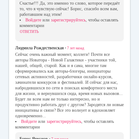
Счастье!!! Да, это именно то слово, которое передаёт
то, что я чувствую сейчас! Борис, спасибо всем вам,
работавшим над этим!
Войдите
или
зарегистрируйтесь
, чтобы оставлять
комментарии
ОТВЕТИТЬ
Людмила Рождественская
•
7 лет
назад
Сейчас очень важный момент, коллеги! Почти все
авторы Новатора - Новой Галактики - участники той,
нашей, общей, старой. Как и я сама, многие там
сформировались как авторы-блогеры, инициаторы
сетевых активностей, разработчики онлайн-курсов,
зачинатели конкурсов и фестивалей. И сейчас для нас,
набродившихся по сети в поисках комфортного места
для жизни, и вернувшихся сюда, время новых вызовов...
Будет ли всем нам не только интересно, но и
продуктивно работать друг с другом? Зародятся ли новые
инициативы и связи? Все это волнует и вдохновляет
одновременно...
Войдите
или
зарегистрируйтесь
, чтобы оставлять
комментарии
Борис Ярмахов
•
7 лет
назад