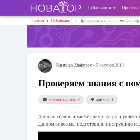
Перейти
User
Публикации
Проекты
к
основному
account
Главная
Публикации
Проверяем знания с помощью сер
Строка
содержанию
menu
навигации
Nursultan Zhakupov
• 5 октября 2018
Проверяем знания с по
комментариев: 0
лайков: 1
Данный сервис поможет нам быстро и увлекат
данном видео мы подготовили инструкцию и 