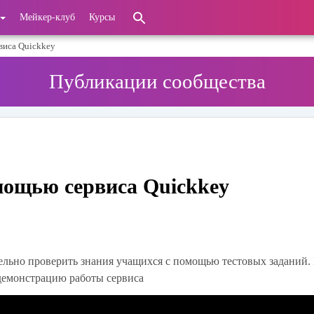
Мейкер-клуб
Курсы
виса Quickkey
Публикации сообщества
мощью сервиса Quickkey
ельно проверить знания учащихся с помощью тестовых заданий.
демонстрацию работы сервиса