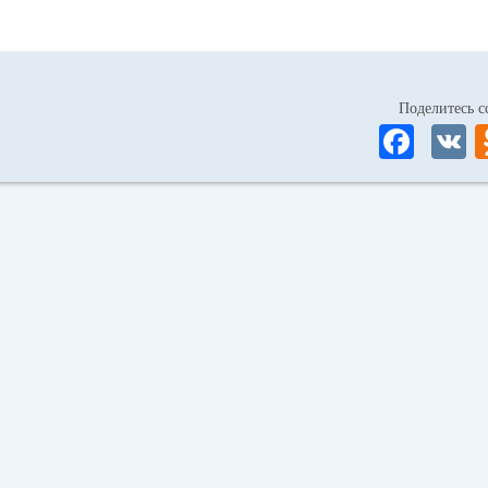
Поделитесь
Fa
ce
bo
ok