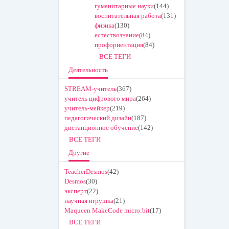
гуманитарные науки
(144)
воспитательная работа
(131)
физика
(130)
естествознание
(84)
профориентация
(84)
ВСЕ ТЕГИ
Деятельность
STREAM-учитель
(367)
учитель цифрового мира
(264)
учитель-мейкер
(219)
педагогический дизайн
(187)
дистанционное обучение
(142)
ВСЕ ТЕГИ
Другие
TeacherDesmos
(42)
Desmos
(30)
эксперт
(22)
научная игрушка
(21)
Maqueen MakeCode micro:bit
(17)
ВСЕ ТЕГИ