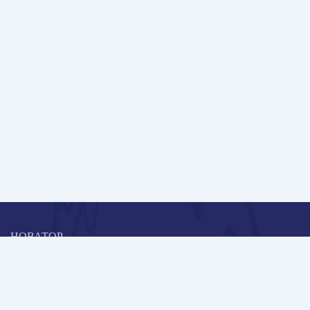
НОВАТОР
Коллективная блогоплатформа и площадка для профессионального
роста, обмена инновационными идеями и решениями, передачи
опыта и экспертной деятельности работников образования в
области современных стандартов и технологий.
Редакционная политика