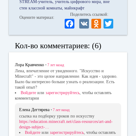
STREAM-учитель
учитель цифрового мира
вне
стен классной комнаты
майнкрафт
Поделитесь ссылкой:
Оцените материал:
Fa
V
O
T
ce
K
dn
wi
bo
ok
tte
Кол-во комментариев: (6)
ok
la
r
ss
Лора Кравченко
•
7 лет
назад
ni
Лена, впечатление от увиденного. "Искусство и
Minecraft" - это целое направление. Как идея - здорово.
ki
Было бы интересно больше узнать о реализации. Есть
такой опыт?
Войдите
или
зарегистрируйтесь
, чтобы оставлять
комментарии
Елена Дегтярева
•
7 лет
назад
ссылка на подборку уроков по искусству
https://education.minecraft.net/class-resources/art-and-
design-subject-…
Войдите
или
зарегистрируйтесь
, чтобы оставлять