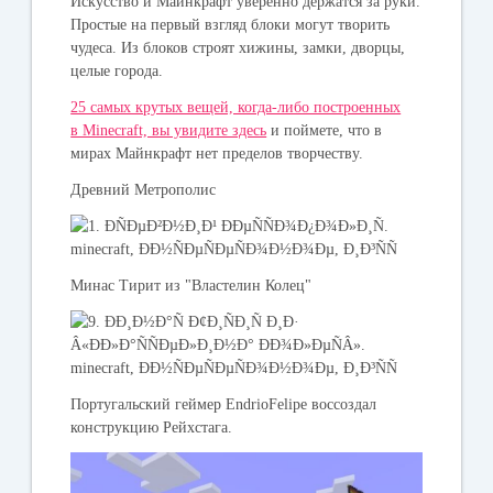
Искусство и Майнкрафт уверенно держатся за руки.
Простые на первый взгляд блоки могут творить
чудеса. Из блоков строят хижины, замки, дворцы,
целые города.
25 самых крутых вещей, когда-либо построенных
в Minecraft, вы увидите здесь
и поймете, что в
мирах Майнкрафт нет пределов творчеству.
Древний Метрополис
Минас Тирит из "Властелин Колец"
Португальский геймер EndrioFelipe воссоздал
конструкцию Рейхстага.