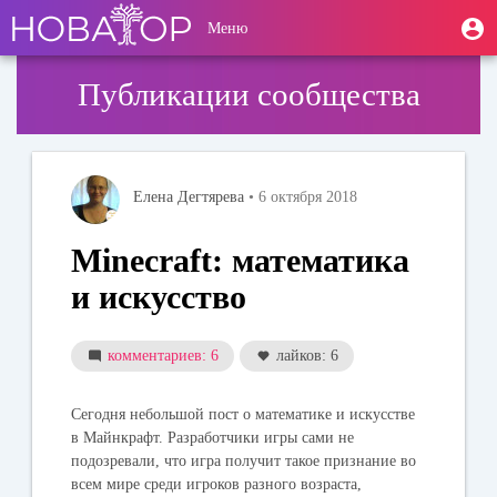
Перейти
User
М
Меню
к
Toggle
п
account
основному
navigation
содержанию
menu
Публикации сообщества
Елена Дегтярева
• 6 октября 2018
Minecraft: математика
и искусство
комментариев: 6
лайков: 6
Сегодня небольшой пост о математике и искусстве
в Майнкрафт. Разработчики игры сами не
подозревали, что игра получит такое признание во
всем мире среди игроков разного возраста,