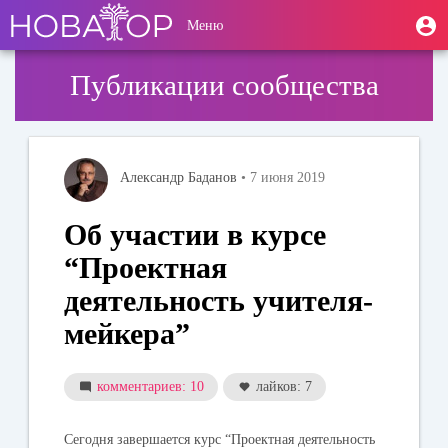
Перейти
User
М
Меню
к
Toggle
п
account
основному
navigation
содержанию
menu
Публикации сообщества
Александр Баданов
• 7 июня 2019
Об участии в курсе
“Проектная
деятельность учителя-
мейкера”
комментариев: 10
лайков: 7
Сегодня завершается курс “Проектная деятельность