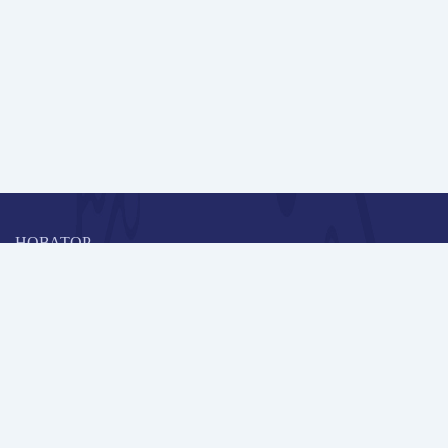
НОВАТОР
Коллективная блогоплатформа и площадка для профессионального
роста, обмена инновационными идеями и решениями, передачи
опыта и экспертной деятельности работников образования в
области современных стандартов и технологий.
Редакционная политика
Навигация
Новые пользователи
Публикации
Школа автора