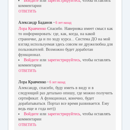
Войдите
или
зарегистрируйтесь
, чтобы оставлять
комментарии
ОТВЕТИТЬ
Александр Баданов
•
6 лет
назад
Лора Кравченко
Спасибо. Наверняка имеет смысл как
то информировать: где, как, когда, на какой
страничке, да и по ходу курса... Система ДО на мой
взгляд используемая здесь совсем не дружелюбна для
пользователей. Возможно будет доработан
функционал.
Войдите
или
зарегистрируйтесь
, чтобы оставлять
комментарии
ОТВЕТИТЬ
Лора Кравченко
•
6 лет
назад
Александр, спасибо, буду иметь в виду и в
следующий раз детально опишу, где можно получить
сертификат. А функционал, конечно, будет
дорабатываться. Портал все время развивается. Ему
ведь еще и года нет))
Войдите
или
зарегистрируйтесь
, чтобы оставлять
комментарии
ОТВЕТИТЬ