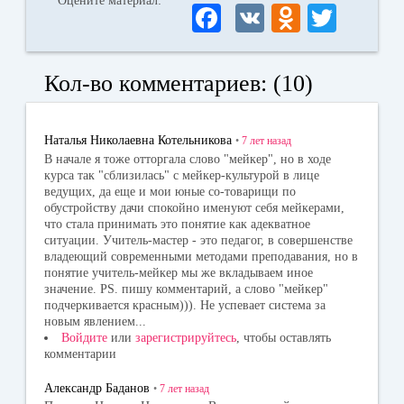
Оцените материал:
Fa
V
O
T
ce
K
dn
wi
bo
ok
tte
Кол-во комментариев: (10)
ok
la
r
ss
Наталья Николаевна Котельникова
•
7 лет
назад
ni
В начале я тоже отторгала слово "мейкер", но в ходе
курса так "сблизилась" с мейкер-культурой в лице
ki
ведущих, да еще и мои юные со-товарищи по
обустройству дачи спокойно именуют себя мейкерами,
что стала принимать это понятие как адекватное
ситуации. Учитель-мастер - это педагог, в совершенстве
владеющий современными методами преподавания, но в
понятие учитель-мейкер мы же вкладываем иное
значение. PS. пишу комментарий, а слово "мейкер"
подчеркивается красным))). Не успевает система за
новым явлением...
Войдите
или
зарегистрируйтесь
, чтобы оставлять
комментарии
Александр Баданов
•
7 лет
назад