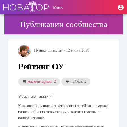
Перейти
User
М
Меню
к
Toggle
п
account
основному
navigation
содержанию
menu
Публикации сообщества
Пунько Николай
• 12 июня 2019
Рейтинг ОУ
комментариев: 2
лайков: 2
Уважаемые коллеги!
Хотелось бы узнать от чего зависит рейтинг именно
вашего образовательного учреждения именно в
вашем регионе.