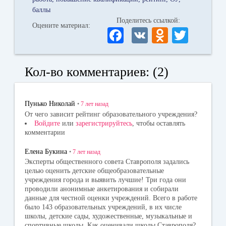
баллы
Поделитесь ссылкой:
Оцените материал:
Fa
V
O
T
ce
K
dn
wi
bo
ok
tte
Кол-во комментариев: (2)
ok
la
r
ss
Пунько Николай
•
7 лет
назад
ni
От чего зависит рейтинг образовательного учреждения?
Войдите
или
зарегистрируйтесь
, чтобы оставлять
ki
комментарии
Елена Букина
•
7 лет
назад
Эксперты общественного совета Ставрополя задались
целью оценить детские общеобразовательные
учреждения города и выявить лучшие! Три года они
проводили анонимные анкетирования и собирали
данные для честной оценки учреждений. Всего в работе
было 143 образовательных учреждений, в их числе
школы, детские сады, художественные, музыкальные и
спортивные школы. Как оценивали школы Ставрополя?