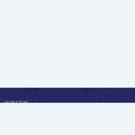
НОВАТОР
Коллективная блогоплатформа и площадка для профессионального
роста, обмена инновационными идеями и решениями, передачи
опыта и экспертной деятельности работников образования в
области современных стандартов и технологий.
Редакционная политика