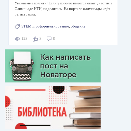
Уважаемые коллеги! Если у кого-то имеется опыт участия в
Олимпиаде НТИ, поделитесь. На портале олимпиады идёт
регистрация.
STEM
,
профориентирование
,
общение
123
3
8