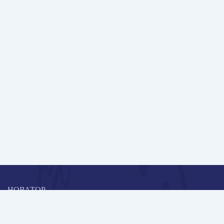
НОВАТОР
Коллективная блогоплатформа и площадка для профессионального
роста, обмена инновационными идеями и решениями, передачи
опыта и экспертной деятельности работников образования в