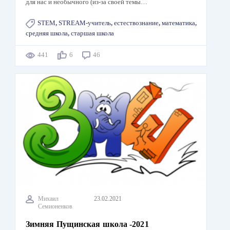
для нас и необычного (из-за своей темы…
STEM
,
STREAM-учитель
,
естествознание
,
математика
,
средняя школа
,
старшая школа
441
6
46
Михаил
23.02.2021
Семионенков
Зимняя Пущинская школа -2021