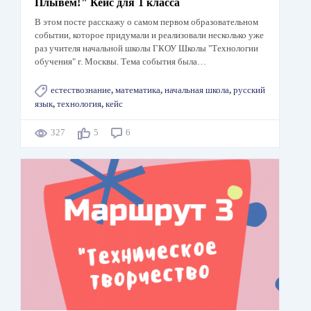
Плывём!" Кейс для 1 класса
В этом посте расскажу о самом первом образовательном
событии, которое придумали и реализовали несколько уже
раз учителя начальной школы ГКОУ Школы "Технологии
обучения" г. Москвы. Тема события была…
естествознание
,
математика
,
начальная школа
,
русский
язык
,
технология
,
кейс
327
5
6