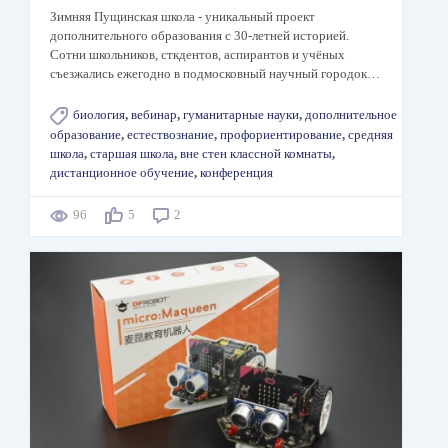
Зимняя Пущинская школа - уникальный проект
дополнительного образования с 30-летней историей.
Сотни школьников, сткдентов, аспирантов и учёных
съезжались ежегодно в подмосковный научный городок…
биология
,
вебинар
,
гуманитарные науки
,
дополнительное
образование
,
естествознание
,
профориентирование
,
средняя
школа
,
старшая школа
,
вне стен классной комнаты
,
дистанционное обучение
,
конференция
96
5
2