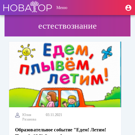
Перейти
User
М
Меню
к
Toggle
п
account
основному
navigation
содержанию
menu
естествознание
Юлия
03.11.2021
Рязанова
Образовательное событие "Едем! Летим!