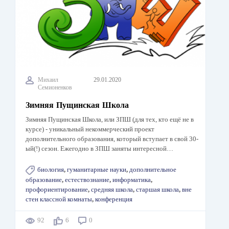
Михаил
29.01.2020
Семионенков
Зимняя Пущинская Школа
Зимняя Пущинская Школа, или ЗПШ (для тех, кто ещё не в
курсе) - уникальный некоммерческий проект
дополнительного образования, который вступает в свой 30-
ый(!) сезон. Ежегодно в ЗПШ заняты интересной…
биология
,
гуманитарные науки
,
дополнительное
образование
,
естествознание
,
информатика
,
профориентирование
,
средняя школа
,
старшая школа
,
вне
стен классной комнаты
,
конференция
92
6
0