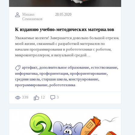
Михаил
28.05.2020
Семионенков
К изданию учебно-методических материалов
Уважаемые коллеги! Завершается довольно большой отрезок
моей жизни, связанный с разработкой материалов по
началам программирования и робототехники с роботом,
микроконтроллером, и визуальной средой…
артефакт
,
дополнительное образование
,
естествознание
,
информатика
,
профориентация
,
профориентирование
,
средняя школа
,
старшая школа
,
конструирование
,
программирование
,
робототехника
339
12
3