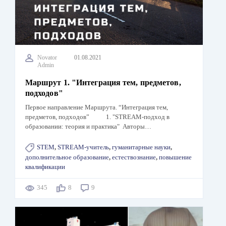
Novator
01.08.2021
Admin
Маршрут 1. "Интеграция тем, предметов,
подходов"
Первое направление Маршрута. “Интеграция тем,
предметов, подходов” 1. "STREAM-подход в
образовании: теория и практика" Авторы…
STEM
,
STREAM-учитель
,
гуманитарные науки
,
дополнительное образование
,
естествознание
,
повышение
квалификации
345
8
9