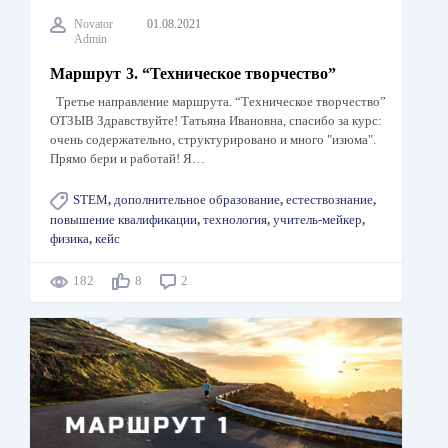
Novator
01.08.2021
Admin
Маршрут 3. “Техническое творчество”
Третье направление маршрута. “Техническое творчество”
ОТЗЫВ Здравствуйте! Татьяна Ивановна, спасибо за курс:
очень содержательно, структурировано и много "изюма".
Прямо бери и работай! Я…
STEM
,
дополнительное образование
,
естествознание
,
повышение квалификации
,
технология
,
учитель-мейкер
,
физика
,
кейс
182
8
2