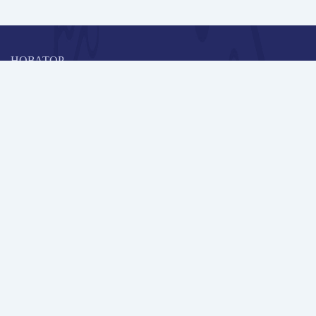
НОВАТОР
Коллективная блогоплатформа и площадка для профессионального
роста, обмена инновационными идеями и решениями, передачи
опыта и экспертной деятельности работников образования в
области современных стандартов и технологий.
Редакционная политика
Навигация
Новые пользователи
Публикации
Школа автора
Архив Галактики
Дискуссии
Участники
Партнерам
Контакты