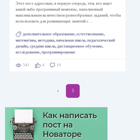
Этот пост адресован, в первую очередь, тем, кто ищет
какой-либо программный комплекс, наполненный
максимальным количеством разнообразных заданий, чтобы
использовать для развивающих занятий с…
дополнительное образование
,
естествознание
,
математика
,
методика
,
начальная школа
,
педагогический
дизайн
,
средняя школа
,
дистанционное обучение
,
исследование
,
программирование
541
4
10
Нумерация
←
‹
Текущая
5
страниц
страница