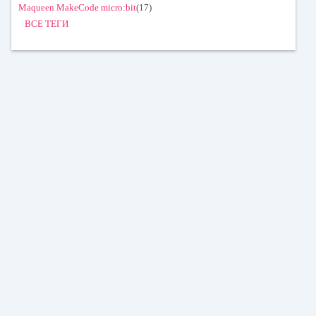
Maqueen MakeCode micro:bit
(17)
ВСЕ ТЕГИ