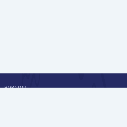
НОВАТОР
Коллективная блогоплатформа и площадка для профессионального
роста, обмена инновационными идеями и решениями, передачи
опыта и экспертной деятельности работников образования в
области современных стандартов и технологий.
Редакционная политика
Навигация
Новые пользователи