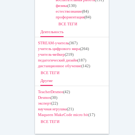
физика
(130)
естествознание
(84)
профориентация
(84)
ВСЕ ТЕГИ
Деятельность
STREAM-учитель
(367)
учитель цифрового мира
(264)
учитель-мейкер
(219)
педагогический дизайн
(187)
дистанционное обучение
(142)
ВСЕ ТЕГИ
Другие
TeacherDesmos
(42)
Desmos
(30)
эксперт
(22)
научная игрушка
(21)
Maqueen MakeCode micro:bit
(17)
ВСЕ ТЕГИ