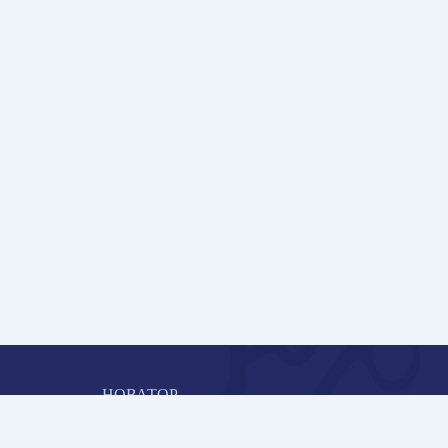
НОВАТОР
Коллективная блогоплатформа и площадка для
профессионального роста, обмена инновационными идеями 