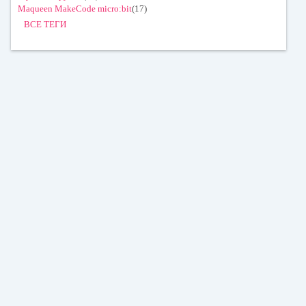
Maqueen MakeCode micro:bit
(17)
ВСЕ ТЕГИ