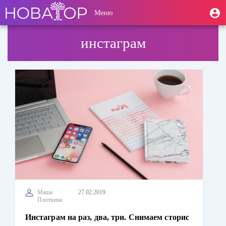
Перейти
User
М
Меню
к
Toggle
п
account
основному
navigation
содержанию
menu
инстаграм
Маша
27.02.2019
Плоткина
Инстаграм на раз, два, три. Снимаем сторис