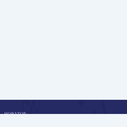
НОВАТОР
Коллективная блогоплатформа и площадка для профессионального
роста, обмена инновационными идеями и решениями, передачи