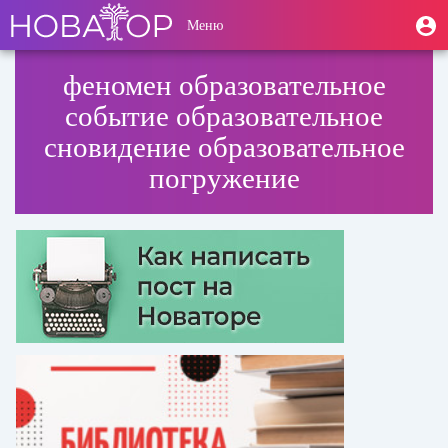
Перейти
User
М
Меню
к
Toggle
п
account
основному
navigation
содержанию
menu
феномен образовательное
событие образовательное
сновидение образовательное
погружение