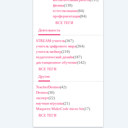
физика
(130)
естествознание
(84)
профориентация
(84)
ВСЕ ТЕГИ
Деятельность
STREAM-учитель
(367)
учитель цифрового мира
(264)
учитель-мейкер
(219)
педагогический дизайн
(187)
дистанционное обучение
(142)
ВСЕ ТЕГИ
Другие
TeacherDesmos
(42)
Desmos
(30)
эксперт
(22)
научная игрушка
(21)
Maqueen MakeCode micro:bit
(17)
ВСЕ ТЕГИ