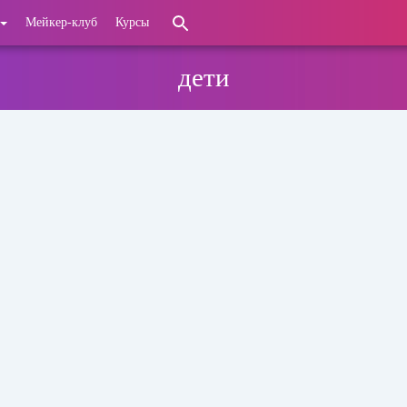
Мейкер-клуб
Курсы
дети