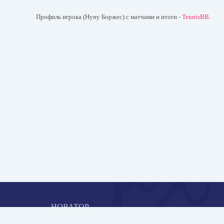
Профиль игрока (Нуну Боржес) с матчами и итоги -
TennisBB
.
НОВАТОР
Коллективная блогоплатформа и площадка для