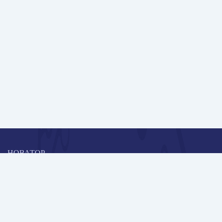
НОВАТОР
Коллективная блогоплатформа и площадка для профессионального
роста, обмена инновационными идеями и решениями, передачи
опыта и экспертной деятельности работников образования в
области современных стандартов и технологий.
Редакционная политика
Навигация
Новые пользователи