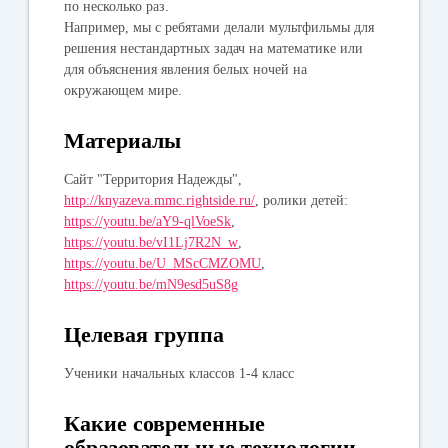
по несколько раз.
Например, мы с ребятами делали мультфильмы для
решения нестандартных задач на математике или
для объяснения явления белых ночей на
окружающем мире.
Материалы
Сайт "Территория Надежды",
http://knyazeva.mmc.rightside.ru/
, ролики детей:
https://youtu.be/aY9-qlVoeSk
,
https://youtu.be/vI1Lj7R2N_w
,
https://youtu.be/U_MScCMZOMU
,
https://youtu.be/mN9esd5uS8g
Целевая группа
Ученики начальных классов 1-4 класс
Какие современные
образовательные технологии