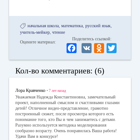
начальная школа
математика
русский язык
учитель-мейкер
чтение
Поделитесь ссылкой:
Оцените материал:
Fa
V
O
T
ce
K
dn
wi
bo
ok
tte
Кол-во комментариев: (6)
ok
la
r
ss
Лора Кравченко
•
7 лет
назад
ni
Уважаемая Надежда Константиновна, замечательный
проект, наполненный смыслом и счастливыми глазами
ki
детей! Отличное видео-представление, грамотно
построенный сюжет, после просмотра которого есть
понимание того, кто Вы и чем занимаетесь с детьми.
Разумно используется методика моделирования
сообразно возрасту. Очень понравилась Ваша работа!
Удачи Вам в конкурсе!