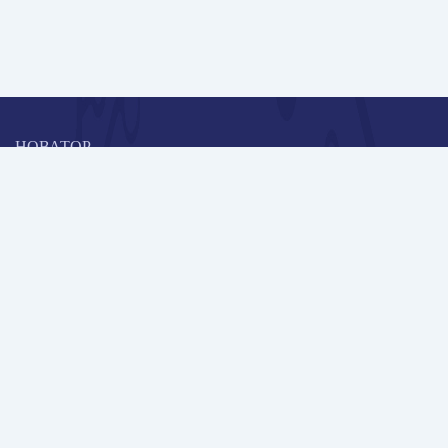
НОВАТОР
Коллективная блогоплатформа и площадка для профессионального
роста, обмена инновационными идеями и решениями, передачи
опыта и экспертной деятельности работников образования в
области современных стандартов и технологий.
Редакционная политика
Навигация
Новые пользователи
Публикации
Школа автора
Архив Галактики
Дискуссии
Участники
Партнерам
Контакты