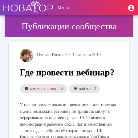
Перейти
User
М
Меню
к
Toggle
п
account
основному
navigation
содержанию
menu
Публикации сообщества
Пунько Николай
• 31 августа 2019
Где провести вебинар?
комментариев: 36
лайков: 2
У нас запросы скромные - вещание на час, полтора
в день, возможна разбивка по тридцать минут с
перерывами на переменку, для 10-20 человек,
демонстрация рабочего стола, чат и качественная
запись с дальнейшим её сохранением на ПК.
Раньше с этими задачами справлялся YouTube в