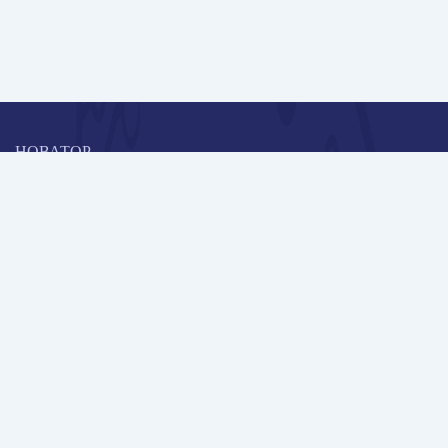
НОВАТОР
Коллективная блогоплатформа и площадка для профессионального
роста, обмена инновационными идеями и решениями, передачи
опыта и экспертной деятельности работников образования в
области современных стандартов и технологий.
Редакционная политика
Навигация
Новые пользователи
Публикации
Школа автора
Архив Галактики
Дискуссии
Участники
Партнерам
Контакты