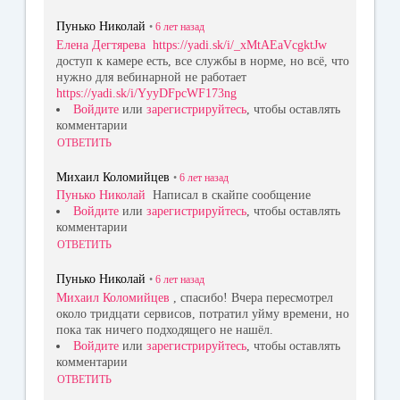
Пунько Николай
•
6 лет
назад
Елена Дегтярева
https://yadi.sk/i/_xMtAEaVcgktJw
доступ к камере есть, все службы в норме, но всё, что
нужно для вебинарной не работает
https://yadi.sk/i/YyyDFpcWF173ng
Войдите
или
зарегистрируйтесь
, чтобы оставлять
комментарии
ОТВЕТИТЬ
Михаил Коломийцев
•
6 лет
назад
Пунько Николай
Написал в скайпе сообщение
Войдите
или
зарегистрируйтесь
, чтобы оставлять
комментарии
ОТВЕТИТЬ
Пунько Николай
•
6 лет
назад
Михаил Коломийцев
, спасибо! Вчера пересмотрел
около тридцати сервисов, потратил уйму времени, но
пока так ничего подходящего не нашёл.
Войдите
или
зарегистрируйтесь
, чтобы оставлять
комментарии
ОТВЕТИТЬ