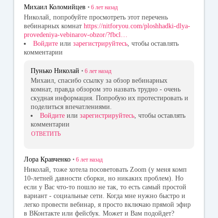
Михаил Коломийцев
•
6 лет
назад
Николай, попробуйте просмотреть этот перечень
вебинарных комнат
https://nitforyou.com/ploshhadki-dlya-
provedeniya-vebinarov-obzor/?fbcl…
Войдите
или
зарегистрируйтесь
, чтобы оставлять
комментарии
Пунько Николай
•
6 лет
назад
Михаил, спасибо ссылку за обзор вебинарных
комнат, правда обзором это назвать трудно - очень
скудная информация. Попробую их протестировать и
поделиться впечатлениями.
Войдите
или
зарегистрируйтесь
, чтобы оставлять
комментарии
ОТВЕТИТЬ
Лора Кравченко
•
6 лет
назад
Николай, тоже хотела посоветовать Zoom (у меня комп
10-летней давности сборки, но никаких проблем). Но
если у Вас что-то пошло не так, то есть самый простой
вариант - социальные сети. Когда мне нужно быстро и
легко провести вебинар, я просто включаю прямой эфир
в ВКонтакте или фейсбук. Может и Вам подойдет?