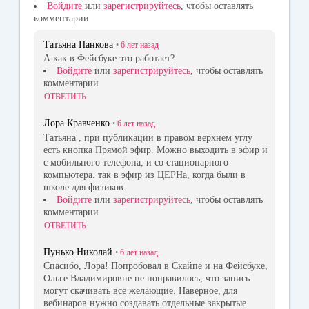
Войдите
или
зарегистрируйтесь
, чтобы оставлять
комментарии
Татьяна Панкова
•
6 лет
назад
А как в Фейсбуке это работает?
Войдите
или
зарегистрируйтесь
, чтобы оставлять
комментарии
ОТВЕТИТЬ
Лора Кравченко
•
6 лет
назад
Татьяна , при публикации в правом верхнем углу
есть кнопка Прямой эфир. Можно выходить в эфир и
с мобильного телефона, и со стационарного
компьютера. так в эфир из ЦЕРНа, когда были в
школе для физиков.
Войдите
или
зарегистрируйтесь
, чтобы оставлять
комментарии
ОТВЕТИТЬ
Пунько Николай
•
6 лет
назад
Спасибо, Лора! Попробовал в Скайпе и на Фейсбуке,
Ольге Владимировне не понравилось, что запись
могут скачивать все желающие. Наверное, для
вебинаров нужно создавать отдельные закрытые