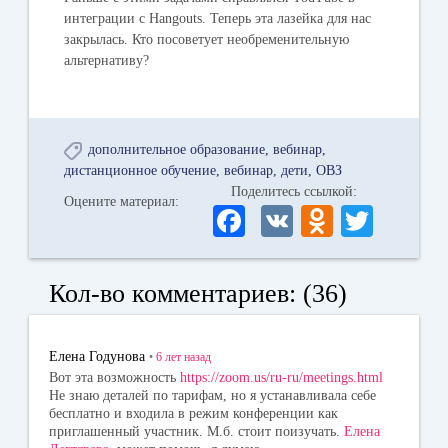
интеграции с Hangouts. Теперь эта лазейка для нас
закрылась. Кто посоветует необременительную
альтернативу?
дополнительное образование
вебинар
дистанционное обучение
вебинар
дети
ОВЗ
Поделитесь ссылкой:
Оцените материал:
Fa
V
O
T
ce
K
dn
wi
bo
ok
tte
Кол-во комментариев: (36)
ok
la
r
ss
Елена Годунова
•
6 лет
назад
ni
Вот эта возможность
https://zoom.us/ru-ru/meetings.html
Не знаю деталей по тарифам, но я устанавливала себе
ki
бесплатно и входила в режим конференции как
приглашенный участник. М.б. стоит поизучать.
Елена