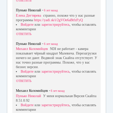
ОТВЕТИТЬ
Пунько Николай
•
6 лет
назад
Елена Дегтярева
странно, похоже что у нас разные
программы
https://yadi.sk/i/2gVOe6aBtfzFyQ
Войдите
или
зарегистрируйтесь
, чтобы оставлять
комментарии
ОТВЕТИТЬ
Пунько Николай
•
6 лет
назад
Михаил Коломийцев
NDI не работает - камера
показывает чёрный квадрат Малевича. Перезагрузки
ничего не дают. Водяной знак Скайпа отсутствует. У
нас точно разные программы. Похоже, что у вас
бизнес версии.
Войдите
или
зарегистрируйтесь
, чтобы оставлять
комментарии
ОТВЕТИТЬ
Михаил Коломийцев
•
6 лет
назад
Пунько Николай
У меня нормальная Версия Скайпа
8.51.0.92
Войдите
или
зарегистрируйтесь
, чтобы оставлять
комментарии