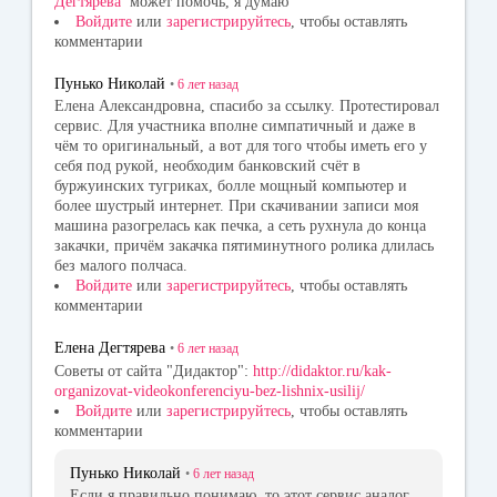
Дегтярева
может помочь, я думаю
Войдите
или
зарегистрируйтесь
, чтобы оставлять
комментарии
Пунько Николай
•
6 лет
назад
Елена Александровна, спасибо за ссылку. Протестировал
сервис. Для участника вполне симпатичный и даже в
чём то оригинальный, а вот для того чтобы иметь его у
себя под рукой, необходим банковский счёт в
буржуинских тугриках, болле мощный компьютер и
более шустрый интернет. При скачивании записи моя
машина разогрелась как печка, а сеть рухнула до конца
закачки, причём закачка пятиминутного ролика длилась
без малого полчаса.
Войдите
или
зарегистрируйтесь
, чтобы оставлять
комментарии
Елена Дегтярева
•
6 лет
назад
Советы от сайта "Дидактор":
http://didaktor.ru/kak-
organizovat-videokonferenciyu-bez-lishnix-usilij/
Войдите
или
зарегистрируйтесь
, чтобы оставлять
комментарии
Пунько Николай
•
6 лет
назад
Если я правильно понимаю, то этот сервис аналог