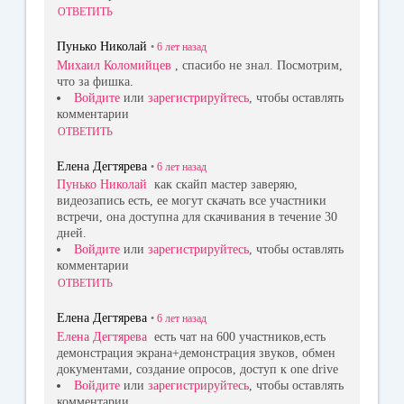
ОТВЕТИТЬ
Пунько Николай
•
6 лет
назад
Михаил Коломийцев
, спасибо не знал. Посмотрим,
что за фишка.
Войдите
или
зарегистрируйтесь
, чтобы оставлять
комментарии
ОТВЕТИТЬ
Елена Дегтярева
•
6 лет
назад
Пунько Николай
как скайп мастер заверяю,
видеозапись есть, ее могут скачать все участники
встречи, она доступна для скачивания в течение 30
дней.
Войдите
или
зарегистрируйтесь
, чтобы оставлять
комментарии
ОТВЕТИТЬ
Елена Дегтярева
•
6 лет
назад
Елена Дегтярева
есть чат на 600 участников,есть
демонстрация экрана+демонстрация звуков, обмен
документами, создание опросов, доступ к one drive
Войдите
или
зарегистрируйтесь
, чтобы оставлять
комментарии