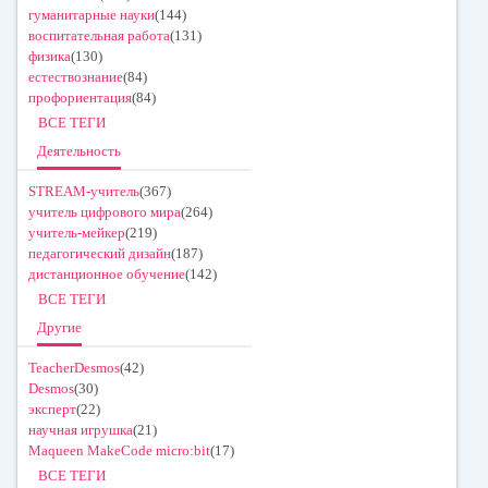
гуманитарные науки
(144)
воспитательная работа
(131)
физика
(130)
естествознание
(84)
профориентация
(84)
ВСЕ ТЕГИ
Деятельность
STREAM-учитель
(367)
учитель цифрового мира
(264)
учитель-мейкер
(219)
педагогический дизайн
(187)
дистанционное обучение
(142)
ВСЕ ТЕГИ
Другие
TeacherDesmos
(42)
Desmos
(30)
эксперт
(22)
научная игрушка
(21)
Maqueen MakeCode micro:bit
(17)
ВСЕ ТЕГИ