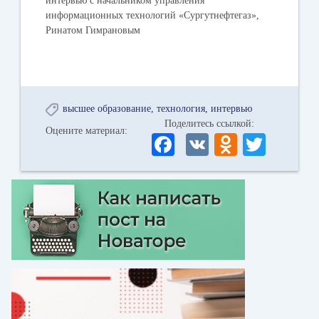
интервью с начальником управления
информационных технологий «Сургутнефтегаз»,
Ринатом Гимрановым
высшее образование
технология
интервью
Поделитесь ссылкой:
Оцените материал:
Fa
V
O
T
ce
K
dn
wi
bo
ok
tte
ok
la
r
ss
ni
ki