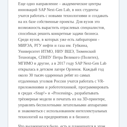
Еще одно направление – академические центры
инноваций SAP Next-Gen Lab, в них студенты
учатся работать с новыми технологиями и создавать
на их базе собственные проекты. Для вузов это
возможность вырастить отраслевых специалистов,
способных решить конкретные задачи бизнеса.
Среди вузов, в которых уже есть лаборатории -
МИРЭА, РГУ нефти и газа им. Губкина,
Университет ИТМО, НИУ ВШЭ, Тюменский
Технопарк, СПбПУ Петра Великого (Политех),
МГИМО и другие, а в 2017 году SAP Next-Gen Lab
открылась в детском лагере Орленок. Каждый год
около 30 тысяч одаренных ребят из самых
отдаленных уголков России учатся работать с VR-
приложениями и робототехникой, программировать
в средах «Snap!» и «Processing», разрабатывать
трёхмерные модели и печатать их на 3D-принтере,
управлять беспилотными летательными аппаратами
и знакомиться с использованием интеллектуальных
технологий на предприятиях и в бизнесе.
Что выдающегося было, есть и планируется в этом