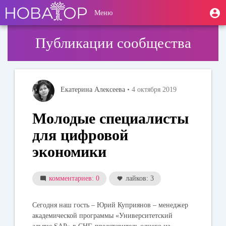
Перейти
User
М
Меню
к
Toggle
п
account
основному
navigation
содержанию
menu
Публикации сообщества
Екатерина Алексеева
• 4 октября 2019
Молодые специалисты
для цифровой
экономики
комментариев: 0
лайков: 3
Сегодня наш гость –
Юрий Куприянов
– менеджер
академической программы «Университетский