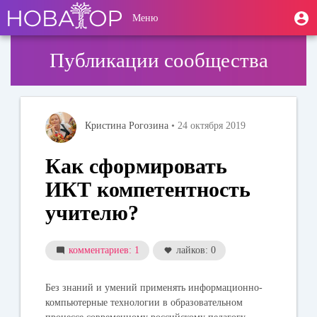
Перейти
User
М
Меню
к
Toggle
п
account
основному
navigation
содержанию
menu
Публикации сообщества
Кристина Рогозина
• 24 октября 2019
Как сформировать
ИКТ компетентность
учителю?
комментариев: 1
лайков: 0
Без знаний и умений применять информационно-
компьютерные технологии в образовательном