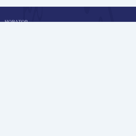
НОВАТОР
Коллективная блогоплатформа и площадка для профессионального
роста, обмена инновационными идеями и решениями, передачи
опыта и экспертной деятельности работников образования в
области современных стандартов и технологий.
Редакционная политика
Навигация
Новые пользователи
Публикации
Школа автора
Архив Галактики
Дискуссии
Участники
Партнерам
Контакты