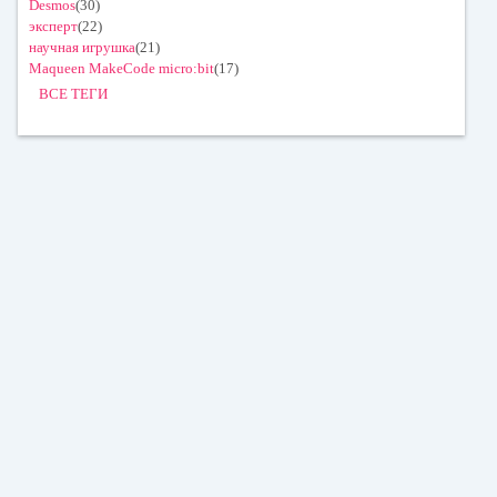
Desmos
(30)
эксперт
(22)
научная игрушка
(21)
Maqueen MakeCode micro:bit
(17)
ВСЕ ТЕГИ