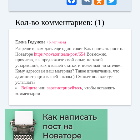
ce
K
dn
wi
bo
ok
tte
Кол-во комментариев: (1)
ok
la
r
ss
Елена Годунова
•
6 лет
назад
ni
Разрешите вам дать еще один совет Как написать пост на
Новаторе
https://novator.team/post/654
Возможно,
ki
прочитав, вы предложите свой опыт, не такой
устаревший, как в вашей статье, и полезный читателям.
Кому адресован ваш материал? Такое впечатление, что
администрации вашей школы:) Сможет она вас тут
услышать?
Войдите
или
зарегистрируйтесь
, чтобы оставлять
комментарии