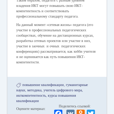
Таким образом, педагоги с разным уровнем
владения ИКТ могут повышать свою ИКТ-
компетентность и соответствовать
профессиональному стандарту педагога.
На данный момент «сетевая жизнь» педагога (его
участие в профессиональных педагогических
сообществах, обучение на дистанционных курсах,
разработка сетевых проектов или участие в них,
участие в заочных и очных педагогических
конференциях) рассматривается, как хобби учителя
и не оценивается как путь повышения ИКТ-
компетентости.
повышение квалификации
гуманитарные
науки
методика
учитель цифрового мира
икткомпетентность
курсы повышения
квалификации
Поделитесь ссылкой:
Оцените материал:
Fa
V
O
T