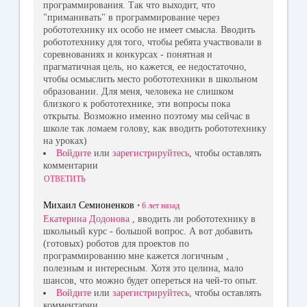
программирования. Так что выходит, что
"приманивать" в программирование через
робототехнику их особо не имеет смысла. Вводить
робототехнику для того, чтобы ребята участвовали в
соревнованиях и конкурсах - понятная и
прагматичная цель, но кажется, ее недостаточно,
чтобы осмыслить место робототехники в школьном
образовании. Для меня, человека не слишком
близкого к робототехнике, эти вопросы пока
открыты. Возможно именно поэтому мы сейчас в
школе так ломаем голову, как вводить робототехнику
на уроках)
Войдите
или
зарегистрируйтесь
, чтобы оставлять
комментарии
ОТВЕТИТЬ
Михаил Семионенков
•
6 лет
назад
Екатерина Додонова
, вводить ли робототехнику в
школьный курс - большой вопрос. А вот добавить
(готовых) роботов для проектов по
программированию мне кажется логичным ,
полезным и интересным. Хотя это целина, мало
шансов, что можно будет опереться на чей-то опыт.
Войдите
или
зарегистрируйтесь
, чтобы оставлять
комментарии