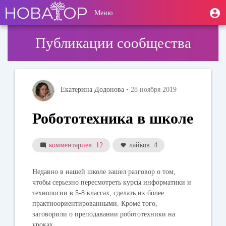
Перейти
User
М
Меню
к
Toggle
п
account
основному
navigation
содержанию
menu
Публикации сообщества
Екатерина Додонова
• 28 ноября 2019
Робототехника в школе
комментариев: 12
лайков: 4
Недавно в нашей школе зашел разговор о том,
чтобы серьезно пересмотреть курсы информатики и
технологии в 5-8 классах, сделать их более
практиоориентированными. Кроме того,
заговорили о преподавании робототехники на
уроках.