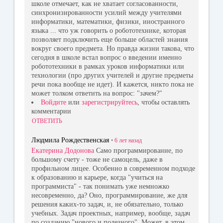
школе отмечает, как не хватает согласованности,
синхронизированности усилий между учителями
информатики, математики, физики, иностранного
языка ... что уж говорить о робототехнике, которая
позволяет подключить еще больше областей знания
вокруг своего предмета. Но правда жизни такова, что
сегодня в школе встал вопрос о введении именно
робототехники в рамках уроков информатики или
технологии (про других учителей и другие предметы
речи пока вообще не идет). И кажется, никто пока не
может толком ответить на вопрос: "зачем?"
Войдите
или
зарегистрируйтесь
, чтобы оставлять
комментарии
ОТВЕТИТЬ
Людмила Рождественская
•
6 лет
назад
Екатерина Додонова
Само программирование, по
большому счету - тоже не самоцель, даже в
профильном лицее. Особенно в современном подходе
к образованию и карьере, когда "учиться на
программиста" - так понимать уже немножко
несовременно, да? Оно, программирование, же для
решения каких-то задач, и, не обязательно, только
учебных. Задач проектных, например, вообще, задач
по созданию "нового и полезного". Может, в этом