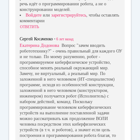
речь идёт о программировании робота, а не о
конструировании моделей.
Войдите
или
зарегистрируйтесь
, чтобы оставлять
комментарии
ОТВЕТИТЬ
Сергей Косаченко
•
6 лет
назад
Екатерина Додонова
Вопрос "зачем вводить
робототехнику?" - очень правильный для каждого ОУ
и не только. По моему разумению, робот -
программируемое киберфизическое устройство,
способное менять реальный окружающий мир.
Замечу, не виртуальный, а реальный мир. По
заложенной в него человеком (ИТ-специалистом)
программе, исходя из особенностей конструкции,
заложенной в него человеком (конструктором,
инженером) получается робот (Исполнитель) с
набором действий, команд. Поскольку
программирование человеком киберфизических
устройств на выполнение поставленной задачи
можно рассматривать как продолжение ВОЛИ
человека посредством этих киберфизических
устройств (в т.ч. и роботов), а значит если цель
построения и программирования робота благая, то