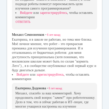
подходе роботы помогут переосмыслить цели
изучения самого программирования?
Войдите
или
зарегистрируйтесь
, чтобы оставлять
комментарии
ОТВЕТИТЬ
Михаил Семионенков
•
6 лет
назад
Екатерина, я в школе не работаю, но тема мне близка.
Моё личное мнение, что робот - это прекрасная
приманка для изучения программирования. И я
отталкиваюсь от бюджетных роботов: для меня
доступность принципиальна (хотя понимаю, что
московским школам может быть по силам "кормить
Лего")., я в сообществе опубликовал свой первый курс и
буду двигаться дальше.
Войдите
или
зарегистрируйтесь
, чтобы оставлять
комментарии
Екатерина Додонова
•
6 лет
назад
Михаил, спасибо за ваш комментарий. Хочу
продолжить свой вопрос "зачем?" про робототехнику.
Дело в том, что я сейчас работаю в ИТ-лицее, где
многие учащиеся настроены на изучение