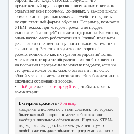
опросник. Но, когда отвечала, подумала, что
ki
предложенный круг вопросов и возможных ответов не
охватывает всей проблемы. Во-первых, у каждой школы
- своя организационная культура и учебные предметы -
не единственный формат обучения. Например, возможен
STEM-подход, при котором проект, а не предмет
становится "единицей" передачи содержания. Во-вторых,
очень важно место робототехники в "пучке" предметов
реального и естественно-научного циклов: математики,
физики и т.д. Без этих предметов нет хорошей
робототехники, но как их туда интегрировать? Тогда,
мне кажется, открытое обсуждение могло бы вывести и
на положения программы по новому предмету, если уж
это цель, а может быть, смогло бы выйти и на более
общий уровень - места и возможностей робототехники в
школьном образовании вообще.
Войдите
или
зарегистрируйтесь
, чтобы оставлять
комментарии
Екатерина Додонова
•
6 лет
назад
Людмила, я полностью с вами согласна, что гораздо
более важный вопрос - о месте робототехники
вообще в школьном образовании. И думаю, STEM-
подход был бы здесь более чем уместен. Думаю
любой учитель даже обычного программирования в