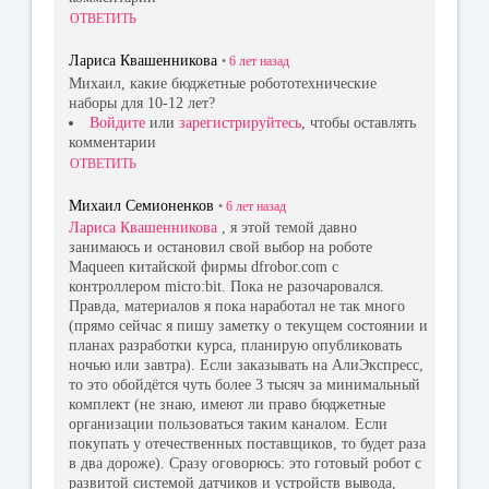
ОТВЕТИТЬ
Лариса Квашенникова
•
6 лет
назад
Михаил, какие бюджетные робототехнические
наборы для 10-12 лет?
Войдите
или
зарегистрируйтесь
, чтобы оставлять
комментарии
ОТВЕТИТЬ
Михаил Семионенков
•
6 лет
назад
Лариса Квашенникова
, я этой темой давно
занимаюсь и остановил свой выбор на роботе
Maqueen китайской фирмы dfrobor.com с
контроллером micro:bit. Пока не разочаровался.
Правда, материалов я пока наработал не так много
(прямо сейчас я пишу заметку о текущем состоянии и
планах разработки курса, планирую опубликовать
ночью или завтра). Если заказывать на АлиЭкспресс,
то это обойдётся чуть более 3 тысяч за минимальный
комплект (не знаю, имеют ли право бюджетные
организации пользоваться таким каналом. Если
покупать у отечественных поставщиков, то будет раза
в два дороже). Сразу оговорюсь: это готовый робот с
развитой системой датчиков и устройств вывода,