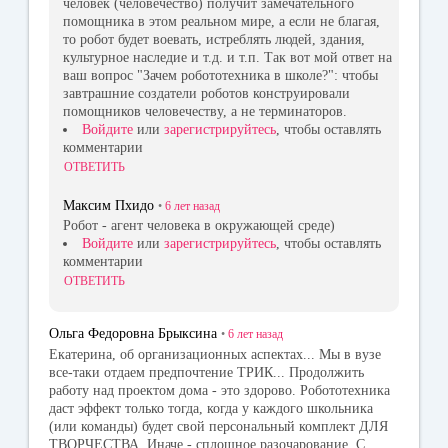
человек (человечество) получит замечательного
помощника в этом реальном мире, а если не благая,
то робот будет воевать, истреблять людей, здания,
культурное наследие и т.д. и т.п. Так вот мой ответ на
ваш вопрос "Зачем робототехника в школе?": чтобы
завтрашние создатели роботов конструировали
помощников человечеству, а не терминаторов.
Войдите
или
зарегистрируйтесь
, чтобы оставлять
комментарии
ОТВЕТИТЬ
Максим Пхидо
•
6 лет
назад
Робот - агент человека в окружающей среде)
Войдите
или
зарегистрируйтесь
, чтобы оставлять
комментарии
ОТВЕТИТЬ
Ольга Федоровна Брыксина
•
6 лет
назад
Екатерина, об организационных аспектах... Мы в вузе
все-таки отдаем предпочтение ТРИК... Продолжить
работу над проектом дома - это здорово. Робототехника
даст эффект только тогда, когда у каждого школьника
(или команды) будет свой персональный комплект ДЛЯ
ТВОРЧЕСТВА. Иначе - сплошное разочарование. С