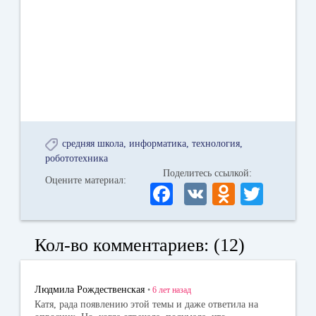
средняя школа
информатика
технология
робототехника
Поделитесь ссылкой:
Оцените материал:
Fa
V
O
T
ce
K
dn
wi
bo
ok
tte
Кол-во комментариев: (12)
ok
la
r
ss
Людмила Рождественская
•
6 лет
назад
ni
Катя, рада появлению этой темы и даже ответила на