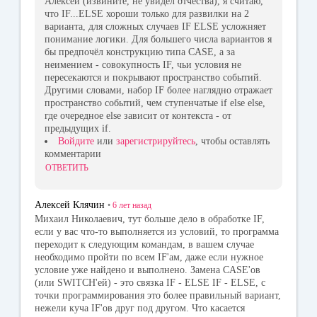
Алексей (извините, не увидел отчества), я считаю,
что IF...ELSE хороши только для развилки на 2
варианта, для сложных случаев IF ELSE усложняет
понимание логики. Для большего числа вариантов я
бы предпочёл конструкцию типа CASE, а за
неимением - совокупность IF, чьи условия не
пересекаются и покрывают пространство событий.
Другими словами, набор IF более наглядно отражает
пространство событий, чем ступенчатые if else else,
где очередное else зависит от контекста - от
предыдущих if.
Войдите
или
зарегистрируйтесь
, чтобы оставлять
комментарии
ОТВЕТИТЬ
Алексей Клячин
•
6 лет
назад
Михаил Николаевич, тут больше дело в обработке IF,
если у вас что-то выполняется из условий, то программа
переходит к следующим командам, в вашем случае
необходимо пройти по всем IF'ам, даже если нужное
условие уже найдено и выполнено. Замена CASE'ов
(или SWITCH'ей) - это связка IF - ELSE IF - ELSE, с
точки программирования это более правильный вариант,
нежели куча IF'ов друг под другом. Что касается