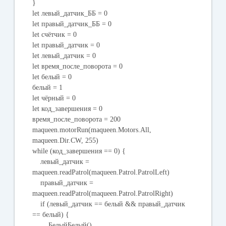
}
let левый_датчик_ББ = 0
let правый_датчик_ББ = 0
let счётчик = 0
let правый_датчик = 0
let левый_датчик = 0
let время_после_поворота = 0
let белый = 0
белый = 1
let чёрный = 0
let код_завершения = 0
время_после_поворота = 200
maqueen.motorRun(maqueen.Motors.All,
maqueen.Dir.CW, 255)
while (код_завершения == 0) {
левый_датчик =
maqueen.readPatrol(maqueen.Patrol.PatrolLeft)
правый_датчик =
maqueen.readPatrol(maqueen.Patrol.PatrolRight)
if (левый_датчик == белый && правый_датчик
== белый) {
БелыйБелый()