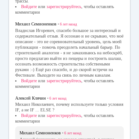
трассы.
Войдите
или
зарегистрируйтесь
, чтобы оставлять
комментарии
Михаил Семионенков
•
6 лет
назад
Владислав Игоревич, спасибо большое за интересный и
содержательный отзыв. Я осознаю и не скрываю, что моё
описание - это не соревновательный уровень, цель моей
публикации - помочь преодолеть начальный барьер. По
строительной аналогии - я не замахиваюсь на небоскрёб,
просто предлагаю выйти из пещеры и построить шалаш,
осознать возможность строительства собствеными
руками :-) Ещё раз спасибо, и до скорой встречи на
Фестивале. Выходите на связь по личным каналам.
Войдите
или
зарегистрируйтесь
, чтобы оставлять
комментарии
Алексей Клячин
•
6 лет
назад
Михаил Николаевич, почему используете только условия
IF, а не IF ... ELSE ?
Войдите
или
зарегистрируйтесь
, чтобы оставлять
комментарии
Михаил Семионенков
•
6 лет
назад