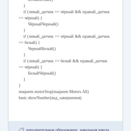
}
if (левый_датчик == чёрный && правый_датчик
== чёрный) {
ЧёрныйЧерный()
}
if (левый_датчик == чёрный && правый_датчик
== белый) {
ЧерныйБелый()
}
if (левый_датчик == белый && правый_датчик
== чёрный) {
БелыйЧёрный()
}
}
maqueen.motorStop(maqueen.Motors.All)
basic.showNumber(код_завершения)
дополнительное образование
начальная школа