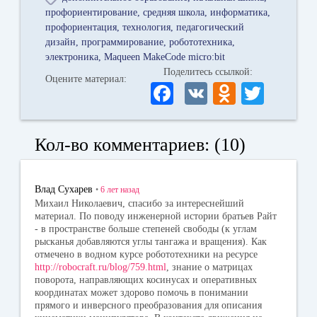
профориентирование
средняя школа
информатика
профориентация
технология
педагогический
дизайн
программирование
робототехника
электроника
Maqueen MakeCode micro:bit
Поделитесь ссылкой:
Оцените материал:
Fa
V
O
T
ce
K
dn
wi
bo
ok
tte
Кол-во комментариев: (10)
ok
la
r
ss
Влад Сухарев
•
6 лет
назад
ni
Михаил Николаевич, спасибо за интереснейший
материал. По поводу инженерной истории братьев Райт
ki
- в пространстве больше степеней свободы (к углам
рысканья добавляются углы тангажа и вращения). Как
отмечено в водном курсе робототехники на ресурсе
http://robocraft.ru/blog/759.html
, знание о матрицах
поворота, направляющих косинусах и оперативных
координатах может здорово помочь в понимании
прямого и инверсного преобразования для описания