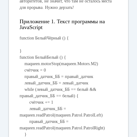
авторитетов, не значит, что там не осталось места
для прорыва. Нужно дерзать!
Приложение 1. Текст программы на
JavaScript
function БелыйЧёрный () {
}
function БелыйБелый () {
maqueen.motorStop(maqueen.Motors.M2)
счётчик = 0
правый_датчик_ББ = правый_датчик
левый_датчик_ББ = левый_датчик
while (левый_датчик_ББ == белый &&
правый_датчик_ББ == белый) {
счётчик += 1
левый_датчик_ББ =
maqueen.readPatrol(maqueen.Patrol.PatrolLeft)
правый_датчик_ББ =
maqueen.readPatrol(maqueen.Patrol.PatrolRight)
}