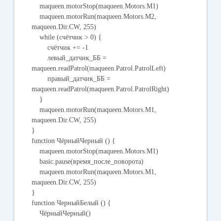
maqueen.motorStop(maqueen.Motors.M1)
maqueen.motorRun(maqueen.Motors.M2,
maqueen.Dir.CW, 255)
while (счётчик > 0) {
счётчик += -1
левый_датчик_ББ =
maqueen.readPatrol(maqueen.Patrol.PatrolLeft)
правый_датчик_ББ =
maqueen.readPatrol(maqueen.Patrol.PatrolRight)
}
maqueen.motorRun(maqueen.Motors.M1,
maqueen.Dir.CW, 255)
}
function ЧёрныйЧерный () {
maqueen.motorStop(maqueen.Motors.M1)
basic.pause(время_после_поворота)
maqueen.motorRun(maqueen.Motors.M1,
maqueen.Dir.CW, 255)
}
function ЧерныйБелый () {
ЧёрныйЧерный()