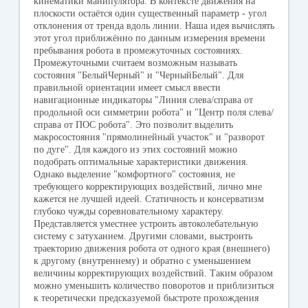
кинематики манипулятора. В контексте движения на
плоскости остаётся один существенный параметр - угол
отклонения от тренда вдоль линии. Наша идея вычислять
этот угол приближённо по данным измерения времени
пребывания робота в промежуточных состояниях.
Промежуточными считаем возможным называть
состояния "БелыйЧерный" и "ЧерныйБелый". Для
правильной ориентации имеет смысл ввести
навигационные индикаторы "Линия слева/справа от
продольной оси симметрии робота" и "Центр поля слева/
справа от ПОС робота". Это позволит выделить
макросостояния "прямолинейный участок" и "разворот
по дуге". Для каждого из этих состояний можно
подобрать оптимальные характеристики движения.
Однако выделение "комфортного" состояния, не
требующего корректирующих воздействий, лично мне
кажется не лучшей идеей. Статичность и консерватизм
глубоко чужды соревновательному характеру.
Представляется уместнее устроить автоколебательную
систему с затуханием. Другими словами, выстроить
траекторию движения робота от одного края (внешнего)
к другому (внутреннему) и обратно с уменьшением
величины корректирующих воздействий. Таким образом
можно уменьшить количество поворотов и приблизиться
к теоретически предсказуемой быстроте прохождения