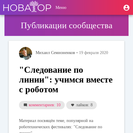
Перейти
User
М
Меню
к
Toggle
п
account
основному
navigation
содержанию
menu
Публикации сообщества
Михаил Семионенков
• 19 февраля 2020
"Следование по
линии": учимся вместе
с роботом
комментариев: 10
лайков: 8
Материал посвящён теме, популярной на
роботехнических фестивалях: "Следование по