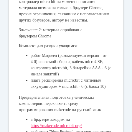
контроллер micro:bit на момент написания
материала возможна только в браузере Chrome,
прочие ограничения, связанные с использованием
других браузеров, автору не известны.
Замечание 2
: материал опробован с
браузером Chrome
Комплект для раздачи учащимся
:
робот Maqueen (рекомендуемая версия - от
4.0) со схемой сборки, кабель microUSB,
контроллер micro:bit, 3 батарейки ААА - 6 (с
начала занятий)
плата расширения micro:bit с литиевым
аккумулятором + micro:bit - 6 (с блока 10)
Предварительная подготовка ученических
компьютеров: переключить среду
программирования makecode на русский язык:
в браузере заходим на
https://makecode.microbit.org/
выбираем "
New Project
", ожидаем окончания