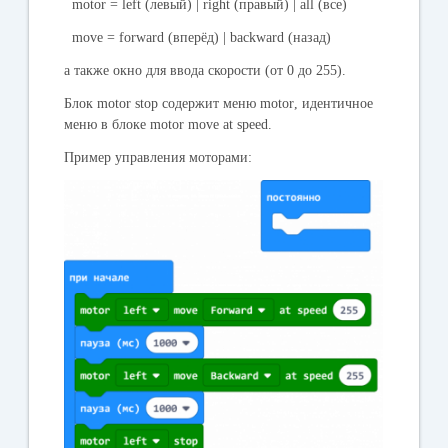
motor
=
left
(левый) |
right
(правый) |
all
(все)
move
=
forward
(вперёд) |
backward
(назад)
а также окно для ввода скорости (от 0 до 255).
Блок
motor stop
содержит меню
motor
, идентичное
меню в блоке
motor move at speed
.
Пример управления моторами: