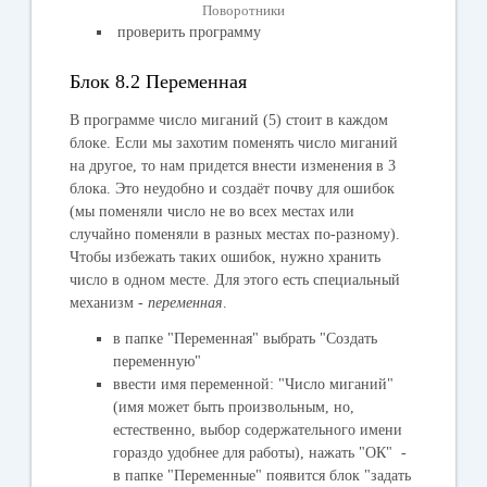
Поворотники
проверить программу
Блок 8.2 Переменная
В программе число миганий (5) стоит в каждом
блоке. Если мы захотим поменять число миганий
на другое, то нам придется внести изменения в 3
блока. Это неудобно и создаёт почву для ошибок
(мы поменяли число не во всех местах или
случайно поменяли в разных местах по-разному).
Чтобы избежать таких ошибок, нужно хранить
число в одном месте. Для этого есть специальный
механизм -
переменная
.
в папке "
Переменная
" выбрать "
Создать
переменную
"
ввести имя переменной: "Число миганий"
(имя может быть произвольным, но,
естественно, выбор содержательного имени
гораздо удобнее для работы), нажать "
ОК
" -
в папке "
Переменные
" появится блок "
задать