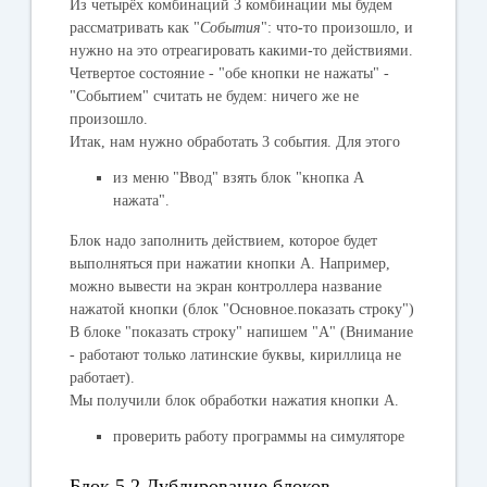
Из четырёх комбинаций 3 комбинации мы будем
рассматривать как "
События
": что-то произошло, и
нужно на это отреагировать какими-то действиями.
Четвертое состояние - "обе кнопки не нажаты" -
"Событием" считать не будем: ничего же не
произошло.
Итак, нам нужно обработать 3 события. Для этого
из меню "
Ввод
" взять блок "
кнопка А
нажата
".
Блок надо заполнить действием, которое будет
выполняться при нажатии кнопки А. Например,
можно вывести на экран контроллера название
нажатой кнопки (блок "
Основное.показать строку
")
В блоке "
показать строку
" напишем "А" (
Внимание
- работают только латинские буквы, кириллица не
работает
).
Мы получили блок обработки нажатия кнопки А.
проверить работу программы на симуляторе
Блок 5.2 Дублирование блоков