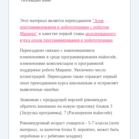
Посвящаю маме
Этот материал является переизданием
"Азов
программирования и робототехники с роботом
Maqueen"
в качестве первой главы
аносированного
курса основ программирования и робототехники
.
Переиздание связано с накопившимися
изменениями в среде программирования makecode,
изменениями комплектации и программной
поддержки робота Maqueen. Увеличено число
иллюстраций. Переиздание также отражает первый
опыт преподавания курса школьникам и исправляет
выявленные ошибки.
Знакомым с предыдущей версией рекомендую
обратить внимание на новую трактовку блоков 3
(Загрузка программы), 7 (Расширения makecode).
Рекомендуемый возраст учащихся - 5-7 классы (хотя
материал, за вычетом блока 9, вероятно, может быть
опробован и с ребятами младше).