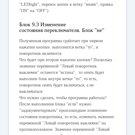
"
LEDlight
", перенос копии в ветку "
иначе
", правка
"
ON"
на
"OFF"
)
Блок 9.3 Изменение
состояния переключателя. Блок "не"
Полученная программа сработает при первом
нажатии кнопки: выполнится ветка "
то
", и
поворотник включится.
Что будет при втором нажатии кнопки? Поскольку
значение переменной "
Левый поворотник
выключен
" останется "
истина
", то опять будет
выполнен блок внутри ветки "
то
", то есть,
поворотник опять будет включаться, а не
выключаться.
Что нужно сделать, чтобы программа работала?
После выполнения блока "
если
" нужно
"задокументировать" произошедшее изменение
состояния поворотника, то есть, изменить значение
переменной "
Левый поворотник выключен
" на
противоположное. Значение переменной "
Левый