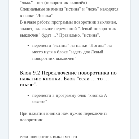
"
ложь
" - нет (поворотник включён).
Специальные значения "
истина
" и "
ложь
" находятся
в папке "
Логика
".
В начале работы программы поворотник выключен,
значит, начальное переменной "
Левый поворотник
выключен
" будет ...? Правильно, "
истина
".
перенести "
истина
" из папки "
Логика
" на
место нуля в блоке "
задать для Левый
поворотник выключен
"
Блок 9.2 Переключение поворотника по
нажатию кнопки. Блок "если ... то ...
иначе".
перенести в программу блок "
кнопка А
нажата
"
При нажатии кнопки нам нужно переключить
поворотник:
если поворотник выключен то