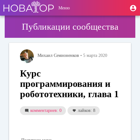
Перейти
User
М
Меню
к
Toggle
п
account
основному
navigation
содержанию
menu
Публикации сообщества
Михаил Семионенков
• 5 марта 2020
Курс
программирования и
робототехники, глава 1
комментариев: 0
лайков: 8