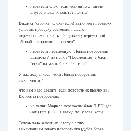
перенести блок "
если истина то ... иначе
"
внутрь блока "
кнопка А нажата
".
Верхняя "строчка" блока (
если
) выполняет проверку
условия, проверку состояния нашего
переключателя, то есть ...? проверку переменной
"
Левый поворотник выключен
".
перенести переменную "
Левый поворотник
выключен
" из папки "
Переменные
" в блок
"
если
" на место блока "
истина
"
У нас получилось "
если Левый поворотник
выключен то
"
Что нам надо сделать, если поворотник выключен?
Включить поворотник.
из папки
Maqueen
переносим блок "
LEDlight
(left) turn (ON)
" в ветку "
то
" блока "
если
"
Теперь надо заполнить вторую ветку -
выключением левого поворотника (дубль блока