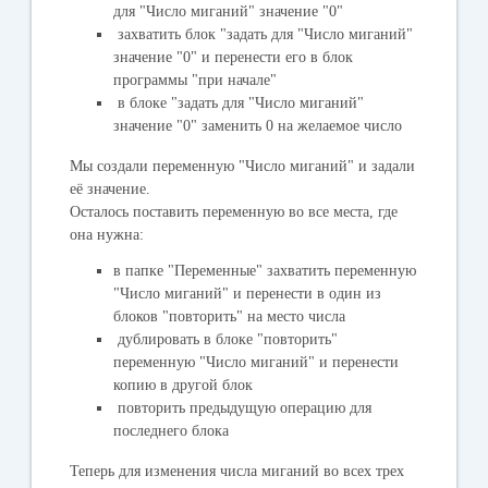
для "Число миганий" значение "0"
захватить блок "
задать для "Число миганий"
значение "0"
и перенести его в блок
программы "
при начале
"
в блоке "
задать для "Число миганий"
значение "0"
заменить 0 на желаемое число
Мы создали переменную "
Число миганий
" и задали
её значение.
Осталось поставить переменную во все места, где
она нужна:
в папке "
Переменные
" захватить переменную
"
Число миганий
" и перенести в один из
блоков "
повторить
" на место числа
дублировать в блоке "
повторить
"
переменную "
Число миганий
" и перенести
копию в другой блок
повторить предыдущую операцию для
последнего блока
Теперь для изменения числа миганий во всех трех