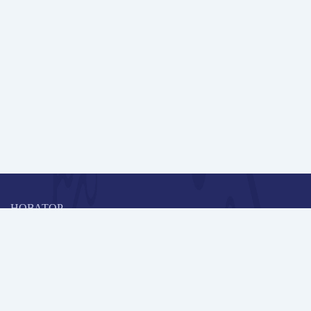
НОВАТОР
Коллективная блогоплатформа и площадка для профессионального
роста, обмена инновационными идеями и решениями, передачи
опыта и экспертной деятельности работников образования в
области современных стандартов и технологий.
Редакционная политика
Навигация
Новые пользователи