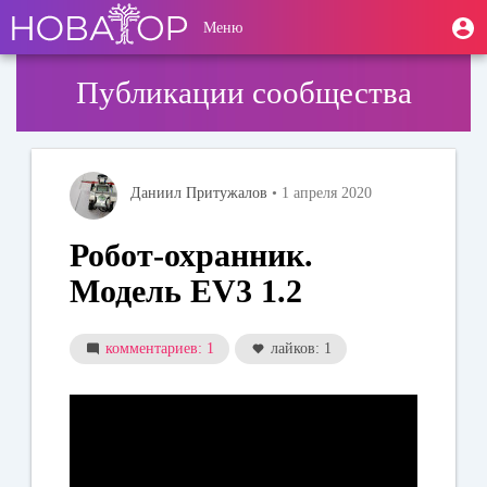
Перейти
User
М
Меню
к
Toggle
п
account
основному
navigation
содержанию
menu
Публикации сообщества
Даниил Притужалов
• 1 апреля 2020
Робот-охранник.
Модель EV3 1.2
комментариев: 1
лайков: 1