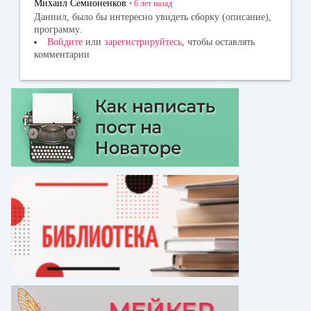
Михаил Семионенков
•
6 лет
назад
ni
Даниил, было бы интересно увидеть сборку (описание),
программу.
ki
Войдите
или
зарегистрируйтесь
, чтобы оставлять
комментарии