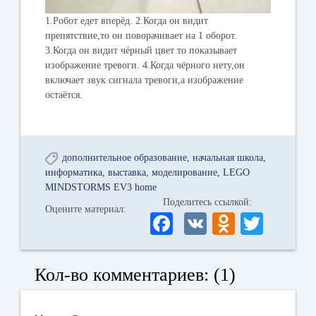
1.Робот едет вперёд. 2.Когда он видит
препятствие,то он поворачивает на 1 оборот.
3.Когда он видит чёрный цвет то показывает
изображение тревоги. 4.Когда чёрного нету,он
включает звук сигнала тревоги,а изображение
остаётся.
дополнительное образование
начальная школа
информатика
выставка
моделирование
LEGO
MINDSTORMS EV3 home
Поделитесь ссылкой:
Оцените материал:
Fa
V
O
T
ce
K
dn
wi
bo
ok
tte
Кол-во комментариев: (1)
ok
la
r
ss