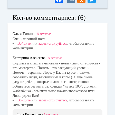
ce
K
dn
wi
bo
ok
tte
Кол-во комментариев: (6)
ok
la
r
ss
Ольга Тилина
•
5 лет
назад
ni
Очень хороший пост
Войдите
или
зарегистрируйтесь
, чтобы оставлять
ki
комментарии
Екатерина Алексеева
•
5 лет
назад
Слушать и слышать человека - независимо от возраста -
это мастерство. Понять - это следующий уровень.
Помочь - вершина. Лора, у Вас на курсе, похоже,
собрались люди, влюбленные в горы!) А еще очень
радуют ребята, которые знают, чего хотят, готовы
добиваться результатов, созидая "на все 100". Логотип
Фаблабчика - замечательное начало творческого пути.
Лиза, удачи Вам!
Войдите
или
зарегистрируйтесь
, чтобы оставлять
комментарии
Лора Кравченко
•
5 лет
назад