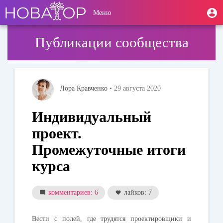
Перейти
User
М
Меню
к
Toggle
п
account
основному
navigation
содержанию
menu
Публикации сообщества
Лора Кравченко
• 29 августа 2020
Индивидуальный
проект.
Промежуточные итоги
курса
комментариев: 6
лайков: 7
Вести с полей, где трудятся проектировщики и