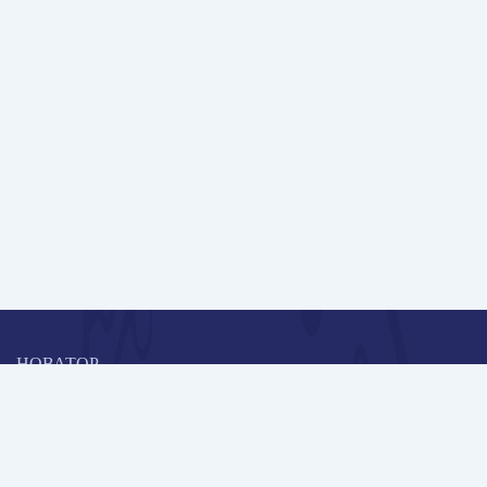
НОВАТОР
Коллективная блогоплатформа и площадка для профессионального
роста, обмена инновационными идеями и решениями, передачи
опыта и экспертной деятельности работников образования в
области современных стандартов и технологий.
Редакционная политика