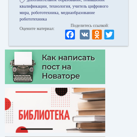
квалификации
технология
учитель цифрового
мира
робототехника
медиаобразование
робототехника
Поделитесь ссылкой:
Оцените материал:
Fa
V
O
T
ce
K
dn
wi
bo
ok
tte
ok
la
r
ss
ni
ki