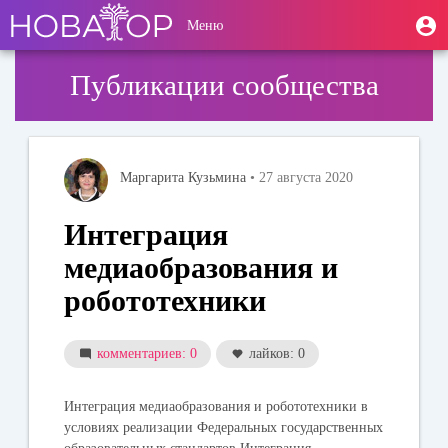
Перейти
User
М
Меню
к
Toggle
п
account
основному
navigation
содержанию
menu
Публикации сообщества
Маргарита Кузьмина
• 27 августа 2020
Интеграция
медиаобразования и
робототехники
комментариев: 0
лайков: 0
Интеграция медиаобразования и робототехники в
условиях реализации Федеральных государственных