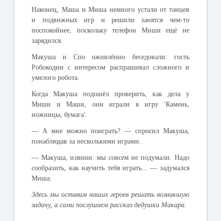
Наконец
,
Маша
и
Миша
немного
устали
от
танцев
и
подвижных
игр
и
решили
занятся
чем
-
то
поспокойнее
,
поскольку
телефон
Миши
ещё
не
зарядился
.
Макуша
и
Спо
оживлённо
беседовали
:
гость
Робокодии
с
интересом
распрашивал
сложного
и
умелого
робота
.
Когда
Макуша
подошёл
проверить
,
как
дела
у
Миши
и
Маши
,
они
играли
в
игру
'
Камень
,
ножницы
,
бумага
'.
—
А
мне
можно
поиграть
? —
спросил
Макуша
,
понаблюдав
за
несколькими
играми
.
—
Макуша
,
извини
:
мы
совсем
не
подумали
.
Надо
сообразить
,
как
научить
тебя
играть
... —
задумался
Миша
.
Здесь
мы
оставим
наших
героев
решать
возникшую
задачу
,
а
сами
послушаем
рассказ
дедушки
Макара
.