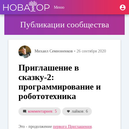
Перейти
User
М
Меню
к
Toggle
п
account
основному
navigation
содержанию
menu
Публикации сообщества
Михаил Семионенков
• 26 сентября 2020
Приглашение в
сказку-2:
программирование и
робототехника
комментариев: 5
лайков: 6
Это - продолжение
первого Приглашения
.