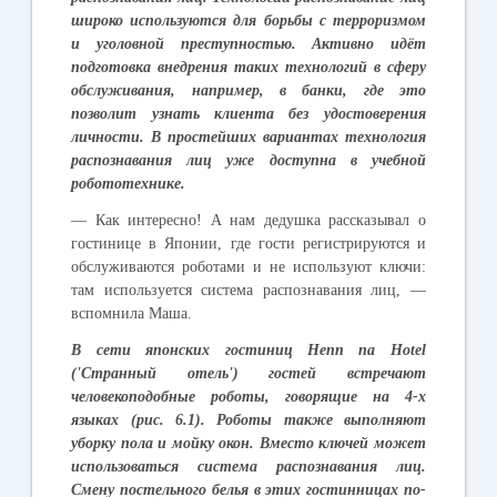
широко
используются
для
борьбы
с
терроризмом
и
уголовной
преступностью
.
Активно
идёт
подготовка
внедрения
таких
технологий
в
сферу
обслуживания
,
например
,
в
банки
,
где
это
позволит
узнать
клиента
без
удостоверения
личности
.
В
простейших
вариантах
технология
распознавания
лиц
уже
доступна
в
учебной
робототехнике
.
—
Как
интересно
!
А
нам
дедушка
рассказывал
о
гостинице
в
Японии
,
где
гости
регистрируются
и
обслуживаются
роботами
и
не
используют
ключи
:
там
используется
система
распознавания
лиц
, —
вспомнила
Маша
.
В
сети
японских
гостиниц
Henn
n
a Hotel
(
'
Странный
отель
')
гостей
встречают
человекоподобные
роботы
,
говорящие
на
4-
х
языках
(
рис
. 6.1).
Роботы
также
выполняют
уборку
пола
и
мойку
окон
.
Вместо
ключей
может
использоваться
система
распознавания
лиц
.
Смену
постельного
белья
в
этих
гостинницах
по
-