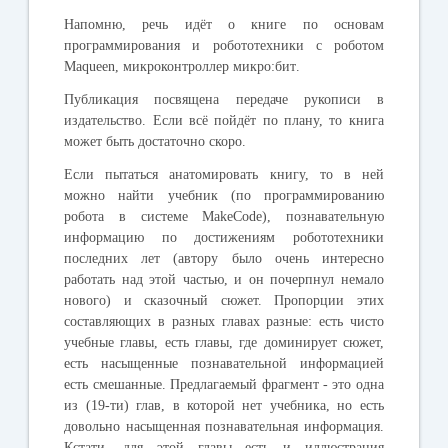
Напомню, речь идёт о книге по основам
программирования и робототехники с роботом
Maqueen
, микроконтроллер
микро:бит
.
Публикация посвящена передаче рукописи в
издательство. Если всё пойдёт по плану, то книга
может быть достаточно скоро.
Если пытаться анатомировать книгу, то в ней
можно найти учебник (по программированию
робота в системе
MakeCode
), познавательную
информацию по достижениям робототехники
последних лет (автору было очень интересно
работать над этой частью, и он почерпнул немало
нового) и сказочный сюжет. Пропорции этих
составляющих в разных главах разные: есть чисто
учебные главы, есть главы, где доминирует сюжет,
есть насыщенные познавательной информацией
есть смешанные. Предлагаемый фрагмент - это одна
из (19-ти) глав, в которой нет учебника, но есть
довольно насыщенная познавательная информация.
Кстати, для этой главы есть и иллюстрация