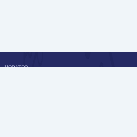
НОВАТОР
Коллективная блогоплатформа и площадка для профессионального
роста, обмена инновационными идеями и решениями, передачи
опыта и экспертной деятельности работников образования в
области современных стандартов и технологий.
Редакционная политика
Навигация
Новые пользователи
Публикации
Школа автора
Архив Галактики
Дискуссии