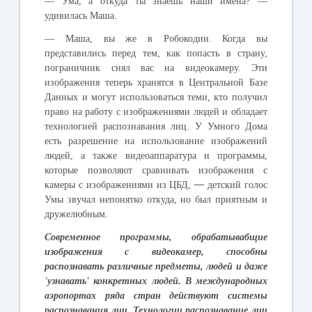
—
Ума
,
а
откуда
ты
знаешь
наши
имена
? —
удивилась
Маша
.
—
Маша
,
вы
же
в
Робокодии
.
Когда
вы
представились
перед
тем
,
как
попасть
в
страну
,
пограничник
снял
вас
на
видеокамеру
.
Эти
изображения
теперь
хранятся
в
Центральной
Базе
Данных
и
могут
использоваться
теми
,
кто
получил
право
на
работу
с
изображениями
людей
и
обладает
технологией
распознавания
лиц
.
У
Умного
Дома
есть
разрешение
на
использование
изображений
людей
,
а
также
видеоаппаратура
и
программы
,
которые
позволяют
сравнивать
изображения
с
камеры
с
изображениями
из
ЦБД
,
—
детский
голос
Умы
звучал
непонятко
откуда
,
но
был
приятным
и
дружелюбным
.
Современное
программы
,
обрабатывабщие
изображения
с
видеокамер
,
способны
распознавать
различные
предметы
,
людей
и
даже
'
узнавать
'
конкретных
людей
.
В
международных
аэропортах
ряда
стран
действуют
системы
распознавания
лиц
.
Технологии
распознавание
лиц