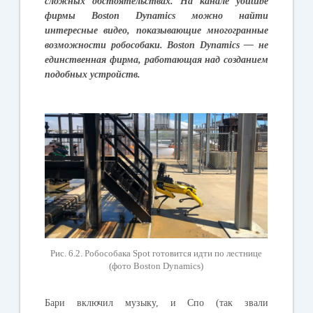
сложных
обстоятельствах
.
На
канале
youtube
фирмы
Boston Dynamics
можно
найти
интересные
видео
,
показывающие
многогранные
возможности
робособаки
.
Boston Dynamics —
не
единственная
фирма
,
работающая
над
созданием
подобных
устройств
.
Рис. 6.2. Робособака
Spot
готовится идти по лестнице
(фото
Boston Dynamics
)
Бари
включил
музыку
,
и
Спо
(
так
звали