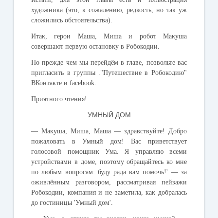
художника (это, к сожалению, редкость, но так уж
сложились обстоятельства).
Итак, герои Маша, Миша и робот Макуша
совершают первую остановку в Робокодии.
Но прежде чем мы перейдём в главе, позвольте вас
пригласить в группы ."
Путешествие в Робокодию
"
ВКонтакте
и
facebook
.
Приятного чтения!
УМНЫЙ
ДОМ
—
Макуша
,
Миша
,
Маша
—
здравствуйте
!
Добро
пожаловать
в
Умный
дом
!
Вас
приветствует
голосовой
помощник
Ума
.
Я
управляю
всеми
устройствами
в
доме
,
поэтому
обращайтесь
ко
мне
по
любым
вопросам
:
буду
рада
вам
помочь
!
'
—
за
оживлённым
разговором
,
рассматривая
пейзажи
Робокодии
,
компания
и
не
заметила
,
как
добралась
до
гостиницы
'
Умный
дом
'.