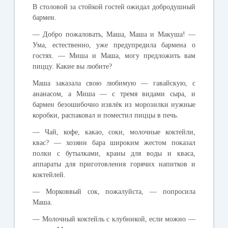
В
столовой
за
стойкой
гостей
ожидал
добродушный
бармен
.
—
Добро
пожаловать
,
Маша
,
Маша
и
Макуша
! —
Ума
,
естественно
,
уже
предупредила
бармена
о
гостях
. —
Миша
и
Маша
,
могу
предложить
вам
пиццу
.
Какие
вы
любите
?
Маша
заказала
свою
любимую
—
гавайскую
,
с
ананасом
,
а
Миша
—
с
тремя
видами
сыра
,
и
бармен
безошибочно
извлёк
из
морозилки
нужные
коробки
,
распаковал
и
поместил
пиццы
в
печь
.
—
Чай
,
кофе
,
какао
,
соки
,
молочные
коктейли
,
квас
? —
хозяин
бара
широким
жестом
показал
полки
с
бутылками
,
краны
для
воды
и
кваса
,
аппараты
для
приготовления
горячих
напитков
и
коктейлей
.
—
Морковвый
сок
,
пожалуйста
, —
попросила
Маша
.
—
Молочный
коктейль
с
клубникой
,
если
можно
—