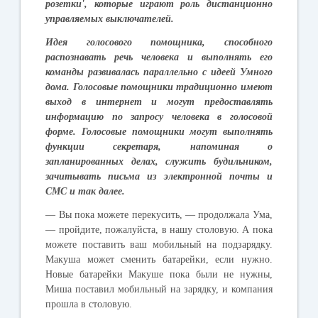
розетки
',
которые
играют
роль
дистанционно
управляемых
выключателей
.
Идея
голосового
помощника
,
способного
распознавать
речь
человека
и
выполнять
его
команды
развивалась
параллельно
с
идеей
Умного
дома
.
Голосовые
помощники
традиционно
имеют
выход
в
интернет
и
могут
предоставлять
информацию
по
запросу
человека
в
голосовой
форме
.
Голосовые
помощники
могут
выполнять
функции
секретаря
,
напоминая
о
запланированных
делах
,
служить
будильником
,
зачитывать
письма
из
электронной
почты
и
СМС
и
так
далее
.
—
Вы
пока
можете
перекусить
, —
продолжала
Ума
,
—
пройдите
,
пожалуйста
,
в
нашу
столовую
.
А
пока
можете
поставить
ваш
мобильный
на
подзарядку
.
Макуша
может
сменить
батарейки
,
если
нужно
.
Новые
батарейки
Макуше
пока
были
не
нужны
,
Миша
поставил
мобильный
на
зарядку
,
и
компания
прошла
в
столовую
.