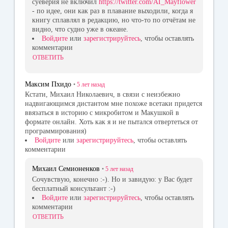
суеверия не включил
https://twitter.com/AI_Mayflower
- по идее, они как раз в плавание выходили, когда я
книгу сплавлял в редакцию, но что-то по отчётам не
видно, что судно уже в океане.
Войдите
или
зарегистрируйтесь
, чтобы оставлять
комментарии
ОТВЕТИТЬ
Максим Пхидо
•
5 лет
назад
Кстати, Михаил Николаевич, в связи с неизбежно
надвигающимся дистантом мне похоже всетаки придется
ввязаться в историю с микробитом и Макушкой в
формате онлайн. Хоть как я и не пытался отвертеться от
программирования)
Войдите
или
зарегистрируйтесь
, чтобы оставлять
комментарии
Михаил Семионенков
•
5 лет
назад
Сочувствую, конечно :-). Но и завидую: у Вас будет
бесплатный консультант :-)
Войдите
или
зарегистрируйтесь
, чтобы оставлять
комментарии
ОТВЕТИТЬ