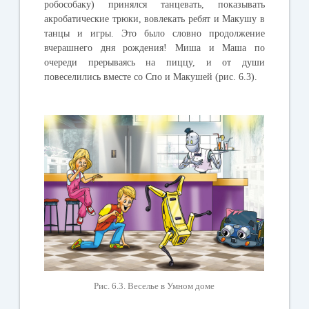
робособаку
)
принялся
танцевать
,
показывать
акробатические
трюки
,
вовлекать
ребят
и
Макушу
в
танцы
и
игры
.
Это
было
словно
продолжение
вчерашнего
дня
рождения
!
Миша
и
Маша
по
очереди
прерываясь
на
пиццу
,
и
от
души
повеселились
вместе
со
Спо
и
Макушей
(
рис
. 6.3).
Рис. 6.3. Веселье в Умном доме