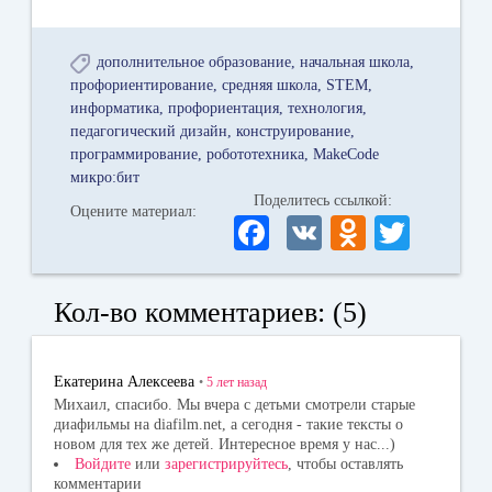
дополнительное образование
начальная школа
профориентирование
средняя школа
STEM
информатика
профориентация
технология
педагогический дизайн
конструирование
программирование
робототехника
MakeCode
микро:бит
Поделитесь ссылкой:
Оцените материал:
Fa
V
O
T
ce
K
dn
wi
bo
ok
tte
Кол-во комментариев: (5)
ok
la
r
ss
Екатерина Алексеева
•
5 лет
назад
ni
Михаил, спасибо. Мы вчера с детьми смотрели старые
диафильмы на diafilm.net, а сегодня - такие тексты о
ki
новом для тех же детей. Интересное время у нас...)
Войдите
или
зарегистрируйтесь
, чтобы оставлять
комментарии