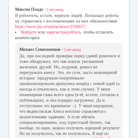
Максим Пхидо
•
5 лет
назад
В робоотель, кстати, вернули людей. Поскольку роботы
не справились с возложенными на них обязанностями
https://www.kp.ru/online/news/3356657/
Войдите
или
зарегистрируйтесь
, чтобы оставлять
комментарии
Михаил Семионенков
•
5 лет
назад
Да, при последней проверке перед сдачей рукописи я
тоже обнаружил, что там пошли увольнения
железных друзей. Но, подумав, решил не
перегружать книгу. Это, по сути, часть инженерной
истории: придумали-попробовали-
проанализировали-двинулись вперёд с новой идей (а
иногда и откатились, как в этом случае). У меня
инженерная глава всего одна (я её, кстати, готовлю к
публикации), и она изрядно нагружена. Да и
отступление это временное :-). У меня ощущение,
что яндексовская Алиса неплохо справляется с
аналогичными задачами. А если обучать
специализированно, под туристский бизнес, так
вообще, по идее, можно получить хороший результат.
Но не получилось, так не получилось. Я ещё из