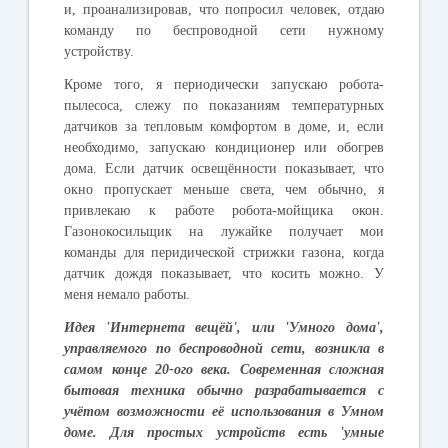
и
,
проанализировав
,
что
попросил
человек
,
отдаю
команду
по
беспроводной
сети
нужному
устройству
.
Кроме
того
,
я
периодически
запускаю
робота
-
пылесоса
,
слежу
по
показаниям
температурных
датчиков
за
тепловым
комфортом
в
доме
,
и
,
если
необходимо
,
запускаю
кондиционер
или
обогрев
дома
.
Если
датчик
освещённости
показывает
,
что
окно
пропускает
меньше
света
,
чем
обычно
,
я
привлекаю
к
работе
робота
-
мойщика
окон
.
Газонокосильщик
на
лужайке
получает
мои
команды
для
перидической
стрижки
газона
,
когда
датчик
дождя
показывает
,
что
косить
можно
.
У
меня
немало
работы
.
Идея
'
Интернета
вещёй
',
или
'
Умного
дома
',
управляемого
по
беспроводной
сети
,
возникла
в
самом
конце
20-
ого
века
.
Современная
сложная
бытовая
техника
обычно
разрабатывается
с
учётом
возможности
её
использования
в
Умном
доме
.
Для
простых
устройств
есть
'
умные