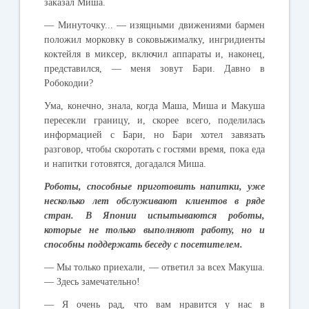
заказал
Миша
.
—
Минуточку
... —
изящными
движениями
бармен
положил
морковку
в
соковыжималку
,
ингридиенты
коктейля
в
миксер
,
включил
аппараты
и
,
наконец
,
представился
, —
меня
зовут
Бари
.
Давно
в
Робокодии
?
Ума
,
конечно
,
знала
,
когда
Маша
,
Миша
и
Макуша
пересекли
границу
,
и
,
скорее
всего
,
поделилась
информацией
с
Бари
,
но
Бари
хотел
завязать
разговор
,
чтобы
скоротать
с
гостями
время
,
пока
еда
и
напитки
готовятся
,
догадался
Миша
.
Роботы
,
способные
приготовить
напитки
,
уже
несколько
лет
обслуживают
клиентов
в
ряде
стран
.
В
Японии
испытываются
роботы
,
которые
не
только
выполняют
работу
,
но
и
способны
поддержать
беседу
с
посетителем
.
—
Мы
только
приехали
, —
ответил
за
всех
Макуша
.
—
Здесь
замечательно
!
—
Я
очень
рад
,
что
вам
нравится
у
нас
в