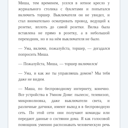
Миша
,
тем
временем
,
уселся
в
ютное
кресло
у
журнального
столика
с
буклетами
и
попытался
включить
торшер
.
Выключателя
он
не
увидел
,
и
стал
внимательно
осматривать
провод
,
ведущий
к
розетке
,
вплоть
до
самой
розетки
.
Вилка
была
вставлена
не
прямо
в
розетку
,
а
в
небольшой
переходник
,
но
и
на
нём
выключателя
не
было
.
—
Ума
,
включи
,
пожалуйста
,
торшер
, —
догадался
попросить
Миша
.
—
Пожалуйста
,
Миша
, —
торшер
включился
/
—
Ума
,
и
как
же
ты
управляешь
домом
?
Мы
тебя
даже
не
видим
.
—
Маша
,
по
беспроводному
интернету
,
конечно
.
Все
устройства
в
Умном
Доме
:
пылесос
,
телевизоп
,
микроволновка
,
даже
выключатели
света
,
и
различные
датчики
,
имеют
выход
в
в
беспроводную
сеть
.
По
этой
сети
они
получают
команды
или
передают
данные
о
состянии
дома
.
Я
как
голосовой
помощник
умению
распознавать
человеческую
речь