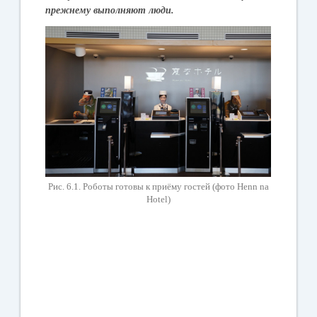
прежнему
выполняют
люди
.
Рис. 6.1. Роботы готовы к приёму гостей (фото
Henn na
Hotel
)