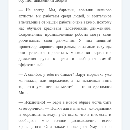
обучают
движениям
людей
?
—
Не
всегда
.
Мы
,
бармены
,
всё
-
таки
немного
артисты
,
мы
работаем
среди
людей
,
и
зрительное
впечатление
от
нашей
работы
очень
важно
,
поэтому
нас
обучают
красивым
человеческим
движениям
.
Современные
промышленные
роботы
могут
сами
расчитывать
свои
движения
.
У
них
мощный
процессор
,
хорошие
программы
,
и
за
доли
секунды
они
успевают
просчитать
множество
вариантов
движения
руки
к
цели
и
выбирают
самый
эффективный
.
—
А
ошибок
у
тебя
не
бывает
?
Вдруг
морковка
уже
кончилась
,
или
мороженое
,
а
ты
пытаешься
взять
то
,
чего
уже
нет
на
месте
? —
поинтересовался
Миша
.
—
Исключено
! —
Бари
в
новом
образе
могла
быть
категоричной
. —
Полки
для
напитков
,
холодильник
и
морозильник
ведут
учёт
всего
,
что
в
них
есть
,
и
сообщают
мне
точное
расположение
всего
хранящегося
.
Они
также
оповещают
Уму
,
и
она