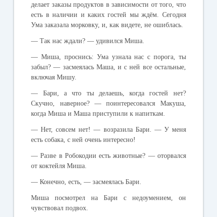
делает
заказы
продуктов
в
зависимости
от
того
,
что
есть
в
наличии
и
каких
гостей
мы
ждём
.
Сегодня
Ума
заказала
морковку
,
и
,
как
видете
,
не
ошиблась
.
—
Так
нас
ждали
? —
удивился
Миша
.
—
Миша
,
проснись
:
Ума
узнала
нас
с
порога
,
ты
забыл
? —
засмеялась
Маша
,
и
с
ней
все
остальные
,
включая
Мишу
.
—
Бари
,
а
что
ты
делаешь
,
когда
гостей
нет
?
Скучно
,
наверное
? —
поинтересовался
Макуша
,
когда
Миша
и
Маша
приступили
к
напиткам
.
—
Нет
,
совсем
нет
! —
возразила
Бари
. —
У
меня
есть
собака
,
с
ней
очень
интересно
!
—
Разве
в
Робокодии
есть
животные
? —
оторвался
от
коктейля
Миша
.
—
Конечно
,
есть
, —
засмеялась
Бари
.
Миша
посмотрел
на
Бари
с
недоумением
,
он
чувствовал
подвох
.