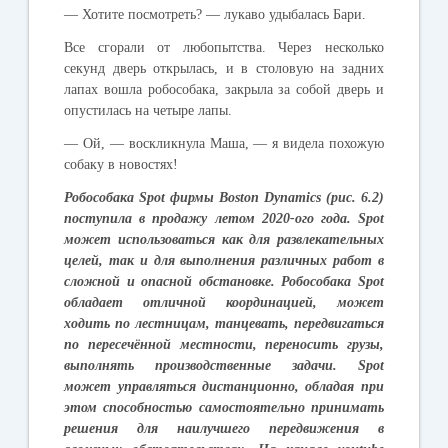
—
Хотите
посмотреть
? —
лукаво
удыбалась
Бари
.
Все
сгорали
от
любопытства
.
Через
несколько
секунд
дверь
открылась
,
и
в
столовую
на
задних
лапах
вошла
робособака
,
закрыла
за
собой
дверь
и
опустилась
на
четыре
лапы
.
—
Ой
, —
воскликнула
Маша
, —
я
видела
похожую
собаку
в
новостях
!
Робособака
Spot
фирмы
Boston Dynamics (
рис
. 6.2)
поступила
в
продажу
летом
2020-
ого
года
.
Spot
может
использоваться
как
для
развлекательных
целей
,
так
и
для
выполнения
различных
работ
в
сложной
и
опасной
обстановке
.
Робособака
Spot
обладает
отличной
координацией
,
может
ходить
по
лестницам
,
танцевать
,
передвигаться
по
пересечённой
местности
,
переносить
грузы
,
выполнять
производственные
задачи
.
Spot
может
управляться
дистанционно
,
обладая
при
этом
способностью
самостоятельно
принимать
решения
для
наилучшего
передвижения
в