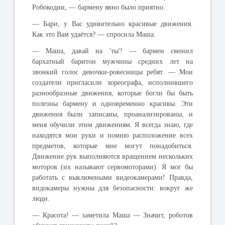
Робокодии
, —
бармену
явно
было
приятно
.
—
Бари
,
у
Вас
удивительно
красивые
движения
.
Как
это
Вам
удаётся
? —
спросила
Маша
.
—
Маша
,
давай
на
'
ты
'! —
бармен
сменил
бархатный
баритон
мужчины
средних
лет
на
звонкий
голос
девочки
-
ровесницы
ребят
. —
Мои
создатели
пригласили
хореографа
,
исполнившего
разнообразные
движения
,
которые
богли
бы
быть
полезны
бармену
и
одновременно
красивы
.
Эти
движения
были
записаны
,
проанализированы
,
и
меня
обучили
этим
движениям
.
Я
всегда
знаю
,
где
находятся
мои
руки
и
помню
расположение
всех
предметов
,
которые
мне
могут
понадобиться
.
Движение
рук
выполняются
вращением
нескольких
моторов
(
их
называют
сервомоторами
).
Я
мог
бы
работать
с
выключеными
видеокамерами
!
Правда
,
видокамеры
нужны
для
безопасности
:
вокруг
же
люди
.
—
Красота
! —
заметила
Маша
—
Значит
,
роботов