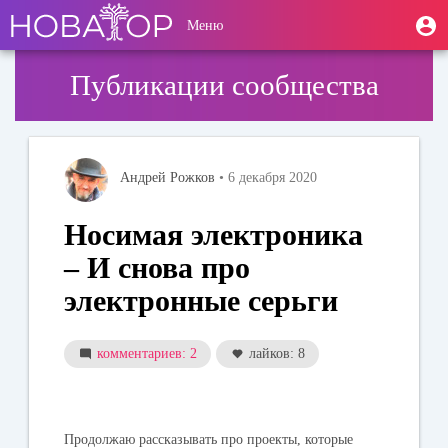
Перейти
User
М
Меню
к
Toggle
п
account
основному
navigation
содержанию
menu
Публикации сообщества
Андрей Рожков
• 6 декабря 2020
Носимая электроника
– И снова про
электронные серьги
комментариев: 2
лайков: 8
Продолжаю рассказывать про проекты, которые