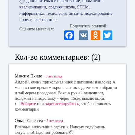
дополнительное образование
повышение
квалификации
средняя школа
STEM
информатика
технология
дизайн
моделирование
проект
электроника
Поделитесь ссылкой:
Оцените материал:
Fa
V
O
T
ce
K
dn
wi
bo
ok
tte
Кол-во комментариев: (2)
ok
la
r
ss
Максим Пхидо
•
5 лет
назад
ni
Андрей, очень прикольная идея с датчиком наклона) А
меня в свое время микропаяльник с датчиком вибрации
ki
и таймером порадовал. Взял в руки - включился,
положил на подставку - через 15сек выключился.
Войдите
или
зарегистрируйтесь
, чтобы оставлять
комментарии
Ольга Елисеева
•
5 лет
назад
Впервые вижу такие серьги,к Новому году очень
актуально!Надо попробовать!🙂