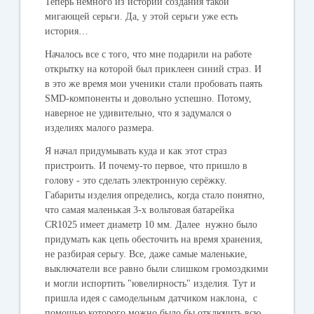
Теперь немного из истории создания такой
мигающей серьги. Да, у этой серьги уже есть
история…
Началось все с того, что мне подарили на работе
открытку на которой был приклеен синий страз. И
в это же время мои ученики стали пробовать паять
SMD-компоненты и довольно успешно. Потому,
наверное не удивительно, что я задумался о
изделиях малого размера.
Я начал придумывать куда и как этот страз
пристроить. И почему-то первое, что пришло в
голову - это сделать электронную серёжку.
Габариты изделия определись, когда стало понятно,
что самая маленькая 3-х вольтовая батарейка
CR1025 имеет диаметр 10 мм. Далее нужно было
придумать как цепь обесточить на время хранения,
не разбирая серьгу. Все, даже самые маленькие,
выключатели все равно были слишком громоздкими
и могли испортить "ювелирность" изделия. Тут и
пришла идея с самодельным датчиком наклона, с
помощью которого можно было бы отключить всю